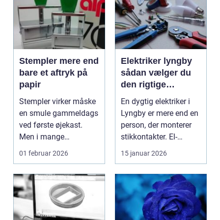
Stempler mere end
Elektriker lyngby
bare et aftryk på
sådan vælger du
papir
den rigtige
fagmand
Stempler virker måske
En dygtig elektriker i
en smule gammeldags
Lyngby er mere end en
ved første øjekast.
person, der monterer
Men i mange
stikkontakter. El-
virksomheder og også
installationer e...
01 februar 2026
15 januar 2026
hos ...