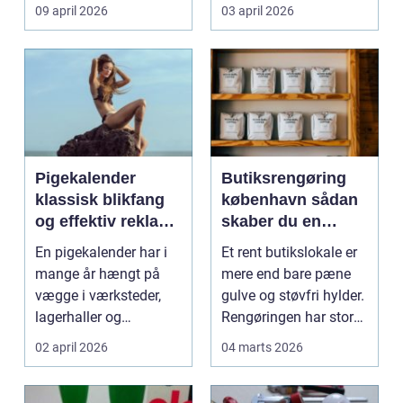
møder, når gamle
besværlig og en ov...
09 april 2026
03 april 2026
industrig...
Pigekalender
Butiksrengøring
klassisk blikfang
københavn sådan
og effektiv reklame
skaber du en
året rundt
butik, kunderne
En pigekalender har i
Et rent butikslokale er
har lyst til at
mange år hængt på
mere end bare pæne
komme tilbage til
vægge i værksteder,
gulve og støvfri hylder.
lagerhaller og
Rengøringen har stor
frokoststuer over hele
betydning f...
02 april 2026
04 marts 2026
la...