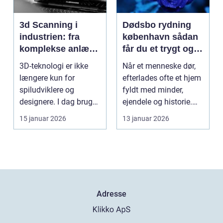
3d Scanning i
Dødsbo rydning
industrien: fra
københavn sådan
komplekse anlæg
får du et trygt og
til præcise
professionelt
3D-teknologi er ikke
Når et menneske dør,
beslutninger
forløb
længere kun for
efterlades ofte et hjem
spiludviklere og
fyldt med minder,
designere. I dag bruger
ejendele og historie.
en lang række
For mange pårør...
15 januar 2026
13 januar 2026
virksomh...
Adresse