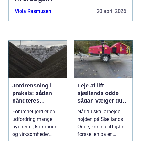
Viola Rasmusen
20 april 2026
Jordrensning i
Leje af lift
praksis: sådan
sjællands odde
håndteres
sådan vælger du
forurenet jord
den rigtige løsning
Forurenet jord er en
Når du skal arbejde i
ansvarligt
udfordring mange
højden på Sjællands
bygherrer, kommuner
Odde, kan en lift gøre
og virksomheder
forskellen på en