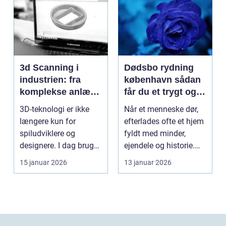
3d Scanning i
Dødsbo rydning
industrien: fra
københavn sådan
komplekse anlæg
får du et trygt og
til præcise
professionelt
3D-teknologi er ikke
Når et menneske dør,
beslutninger
forløb
længere kun for
efterlades ofte et hjem
spiludviklere og
fyldt med minder,
designere. I dag bruger
ejendele og historie.
en lang række
For mange pårør...
15 januar 2026
13 januar 2026
virksomh...