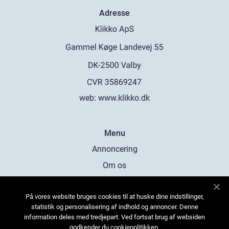
Adresse
web:
www.klikko.dk
Menu
Annoncering
Om os
Cookies
På vores website bruges cookies til at huske dine indstillinger,
Kontakt os
statistik og personalisering af indhold og annoncer. Denne
Sitemap
information deles med tredjepart. Ved fortsat brug af websiden
godkender du cookiepolitikken.