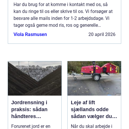
Har du brug for at komme i kontakt med os, så
kan du ringe til os eller skrive til os. Vi forsøger at
besvare alle mails inden for 1-2 arbejdsdage. Vi
tager også gerne mod ris, ros og generelle
kommentarer til vores side.
Viola Rasmusen
20 april 2026
Jordrensning i
Leje af lift
praksis: sådan
sjællands odde
håndteres
sådan vælger du
forurenet jord
den rigtige løsning
Forurenet jord er en
Når du skal arbejde i