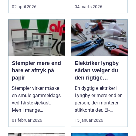
frokoststuer over hele
betydning f...
02 april 2026
04 marts 2026
la...
Stempler mere end
Elektriker lyngby
bare et aftryk på
sådan vælger du
papir
den rigtige
fagmand
Stempler virker måske
En dygtig elektriker i
en smule gammeldags
Lyngby er mere end en
ved første øjekast.
person, der monterer
Men i mange
stikkontakter. El-
virksomheder og også
installationer e...
01 februar 2026
15 januar 2026
hos ...