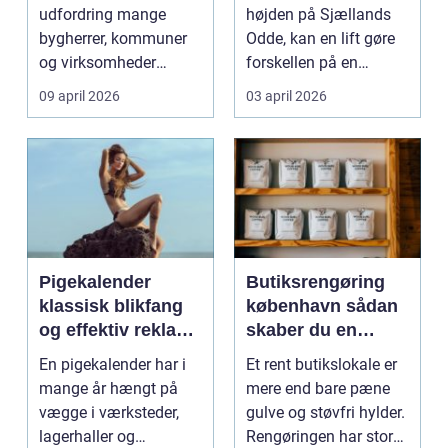
ansvarligt
udfordring mange
højden på Sjællands
bygherrer, kommuner
Odde, kan en lift gøre
og virksomheder
forskellen på en
møder, når gamle
besværlig og en ov...
09 april 2026
03 april 2026
industrig...
Pigekalender
Butiksrengøring
klassisk blikfang
københavn sådan
og effektiv reklame
skaber du en
året rundt
butik, kunderne
En pigekalender har i
Et rent butikslokale er
har lyst til at
mange år hængt på
mere end bare pæne
komme tilbage til
vægge i værksteder,
gulve og støvfri hylder.
lagerhaller og
Rengøringen har stor