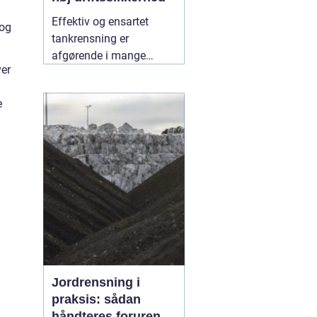
Effektiv og ensartet
 og
tankrensning er
afgørende i mange
ver
industrier. Især hvor
hygiejne, sikkerhed og
e
driftsøkonomi spiller en
stor rolle, kan små fejl få
store konsekvenser. Her
er roterende tankrensere
31 maj 2026
Jordrensning i
praksis: sådan
håndteres forurenet