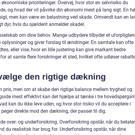
 økonomiske prioriteringer. Overvej, hvor stor en selvrisiko du
 ude, og hvad der vil påvirke din økonomi mest på lang sigt. En hø
rt sigt, men kan være en belastning ved skade. Omvendt kan en la
gt dyr, hvis du sjældent anmelder skader.
ingsselskab om dine behov. Mange udbydere tilbyder et uforpligte
 oplysninger og giver forslag til ændringer. En samtale kan ofte
es, eller vise, hvor en lille justering kan give markant bedre
r at samle flere forsikringer ét sted, hvilket ofte udløser rabatt
t vælge den rigtige dækning
om pris, men om at skabe den rigtige balance mellem tryghed og
guide mest effektivt kan det hjælpe at tænke i tre hovedspørgsm
 kan du ikke leve uden, og hvor stor risiko vil du acceptere i
eger direkte mod den dækning, der passer til dig.
 over- og underforsikring. Overforsikring opstår, når du betaler
end du realistisk har brug for. Underforsikring opstår, når dine