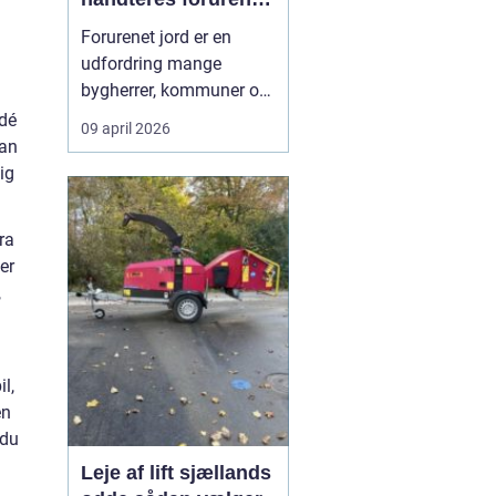
jord ansvarligt
Forurenet jord er en
udfordring mange
bygherrer, kommuner og
virksomheder møder, når
idé
09 april 2026
gamle industrigrunde
kan
skal udvikles, eller der
ig
opdages forurening i
forbindelse med
ra
anlægsarbejde.
er
Jordrensning handler
,
om at fjerne eller
reducere skadelige
stoffer ...
l,
en
 du
Leje af lift sjællands