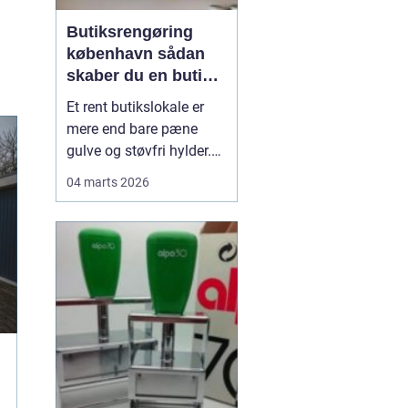
Butiksrengøring
københavn sådan
skaber du en butik,
kunderne har lyst til
Et rent butikslokale er
at komme tilbage til
mere end bare pæne
gulve og støvfri hylder.
Rengøringen har stor
04 marts 2026
betydning for, hvordan
kunderne oplever
butikken, hvor længe de
bliver, og om de har lyst
til at komme igen. Især i
en konkurrencepræget
by som København kan
eff...