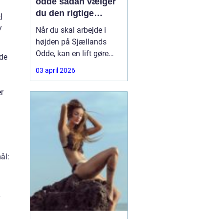
odde sådan vælger
du den rigtige
j
løsning
v
Når du skal arbejde i
højden på Sjællands
Odde, kan en lift gøre
nde
forskellen på en
03 april 2026
besværlig og en
overskuelig opgave.
er
Hvad enten du skal
beskære træer, male
gavl, reparere tagrender
eller sætte nye skilte op,
ål: