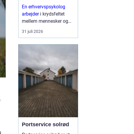
En erhvervspsykolog
arbejder
i krydsfeltet
mellem mennesker og
forretning. Fokus er ikke
31 juli 2026
kun på trivsel, men også
på, hvordan relationer,
samarbejde og følelser
påvirker resultater,
strategier og
forandringe...
e
Portservice solrød
n
u