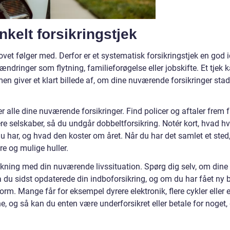
nkelt forsikringstjek
ovet følger med. Derfor er et systematisk forsikringstjek en god 
 ændringer som flytning, familieforøgelse eller jobskifte. Et tjek 
men giver et klart billede af, om dine nuværende forsikringer stad
er alle dine nuværende forsikringer. Find policer og aftaler frem f
e selskaber, så du undgår dobbeltforsikring. Notér kort, hvad hv
du har, og hvad den koster om året. Når du har det samlet et sted
e og mulige huller.
kning med din nuværende livssituation. Spørg dig selv, om dine
a du sidst opdaterede din indboforsikring, og om du har fået ny bi
form. Mange får for eksempel dyrere elektronik, flere cykler eller 
rne, og så kan du enten være underforsikret eller betale for noget,