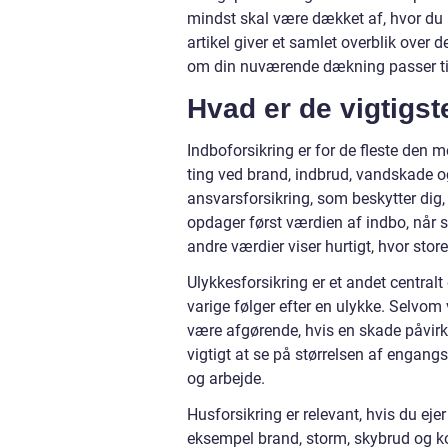
mindst skal være dækket af, hvor du 
artikel giver et samlet overblik over d
om din nuværende dækning passer til d
Hvad er de vigtigst
Indboforsikring er for de fleste de
ting ved brand, indbrud, vandskade og
ansvarsforsikring, som beskytter dig,
opdager først værdien af indbo, når s
andre værdier viser hurtigt, hvor store
Ulykkesforsikring er et andet central
varige følger efter en ulykke. Selvom 
være afgørende, hvis en skade påvirke
vigtigt at se på størrelsen af engang
og arbejde.
Husforsikring er relevant, hvis du ej
eksempel brand, storm, skybrud og ko