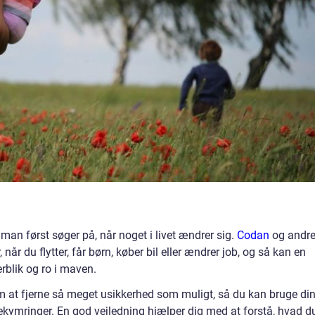
 man først søger på, når noget i livet ændrer sig.
Codan
og andr
 når du flytter, får børn, køber bil eller ændrer job, og så kan en
rblik og ro i maven.
 at fjerne så meget usikkerhed som muligt, så du kan bruge di
bekymringer. En god vejledning hjælper dig med at forstå, hvad d