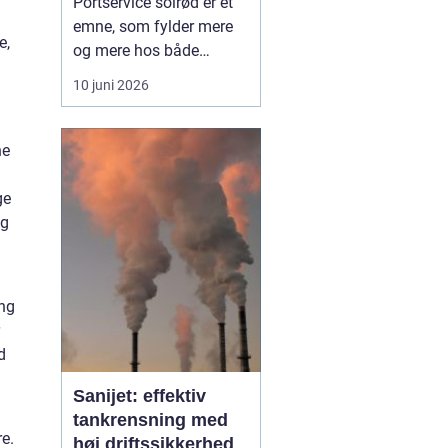
Portservice solrød er et
emne, som fylder mere
e,
og mere hos både
private husejere og
10 juni 2026
virksomheder, der har
fokus på sikkerhed,
komfort og
ne
driftssikkerhed i
hverdagen. Når en port
ge
ikke fungerer, stopper
og
hverdagen hurtigt op, og
både logistik,
adgangsfo...
ing
d
Sanijet: effektiv
tankrensning med
e.
høj driftssikkerhed