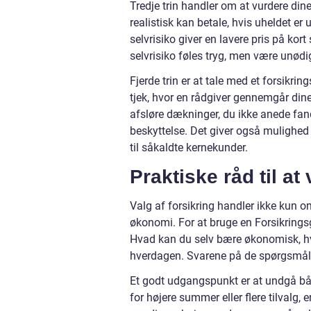
Tredje trin handler om at vurdere dine
realistisk kan betale, hvis uheldet er
selvrisiko giver en lavere pris på ko
selvrisiko føles tryg, men være unødi
Fjerde trin er at tale med et forsikr
tjek, hvor en rådgiver gennemgår dine
afsløre dækninger, du ikke anede fandt
beskyttelse. Det giver også mulighed fo
til såkaldte kernekunder.
Praktiske råd til a
Valg af forsikring handler ikke kun 
økonomi. For at bruge en Forsikrings
Hvad kan du selv bære økonomisk, hvad
hverdagen. Svarene på de spørgsmål p
Et godt udgangspunkt er at undgå både
for højere summer eller flere tilvalg, 