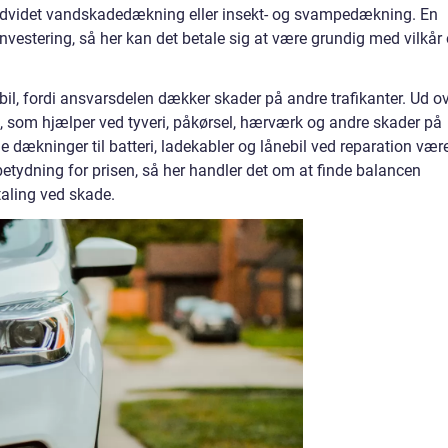
dvidet vandskadedækning eller insekt- og svampedækning. En
investering, så her kan det betale sig at være grundig med vilkår
ar bil, fordi ansvarsdelen dækker skader på andre trafikanter. Ud o
som hjælper ved tyveri, påkørsel, hærværk og andre skader på
ige dækninger til batteri, ladekabler og lånebil ved reparation vær
 betydning for prisen, så her handler det om at finde balancen
ling ved skade.