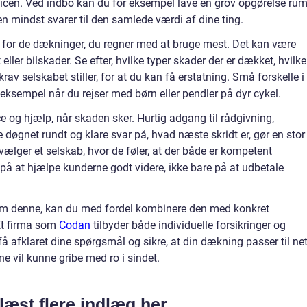
icen. Ved indbo kan du for eksempel lave en grov opgørelse ru
n mindst svarer til den samlede værdi af dine ting.
år for de dækninger, du regner med at bruge mest. Det kan være
t eller bilskader. Se efter, hvilke typer skader der er dækket, hvilke
krav selskabet stiller, for at du kan få erstatning. Små forskelle i
 eksempel når du rejser med børn eller pendler på dyr cykel.
ce og hjælp, når skaden sker. Hurtig adgang til rådgivning,
døgnet rundt og klare svar på, hvad næste skridt er, gør en stor
vælger et selskab, hvor de føler, at der både er kompetent
r på at hjælpe kunderne godt videre, ikke bare på at udbetale
om denne, kan du med fordel kombinere den med konkret
 Et firma som
Codan
tilbyder både individuelle forsikringer og
 afklaret dine spørgsmål og sikre, at din dækning passer til ne
e vil kunne gribe med ro i sindet.
læst flere indlæg her