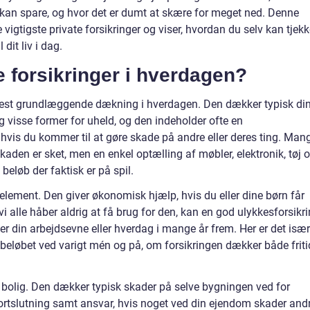
kan spare, og hvor det er dumt at skære for meget ned. Denne
e vigtigste private forsikringer og viser, hvordan du selv kan tjekk
it liv i dag.
e forsikringer i hverdagen?
n mest grundlæggende dækning i hverdagen. Den dækker typisk di
 visse former for uheld, og den indeholder ofte en
 hvis du kommer til at gøre skade på andre eller deres ting. Man
kaden er sket, men en enkel optælling af møbler, elektronik, tøj 
 beløb der faktisk er på spil.
t element. Den giver økonomisk hjælp, hvis du eller dine børn får
vi alle håber aldrig at få brug for den, kan en god ulykkesforsikr
r din arbejdsevne eller hverdag i mange år frem. Her er det især
sbeløbet ved varigt mén og på, om forsikringen dækker både friti
er bolig. Den dækker typisk skader på selve bygningen ved for
rtslutning samt ansvar, hvis noget ved din ejendom skader andr