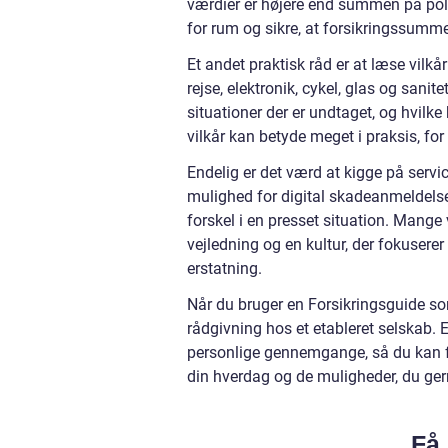
værdier er højere end summen på pol
for rum og sikre, at forsikringssumme
Et andet praktisk råd er at læse vilk
rejse, elektronik, cykel, glas og sanite
situationer der er undtaget, og hvilke 
vilkår kan betyde meget i praksis, for
Endelig er det værd at kigge på servi
mulighed for digital skadeanmeldelse 
forskel i en presset situation. Mange 
vejledning og en kultur, der fokusere
erstatning.
Når du bruger en Forsikringsguide s
rådgivning hos et etableret selskab.
personlige gennemgange, så du kan få
din hverdag og de muligheder, du gern
Få 