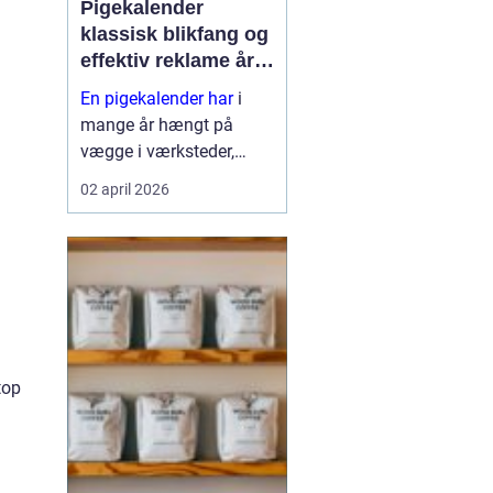
m
Pigekalender
klassisk blikfang og
effektiv reklame året
rundt
En pigekalender har
i
mange år hængt på
vægge i værksteder,
lagerhaller og
02 april 2026
frokoststuer over hele
landet. For nogle er den
et stykke tradition og
humor på
arbejdspladsen, for
andre er d...
top