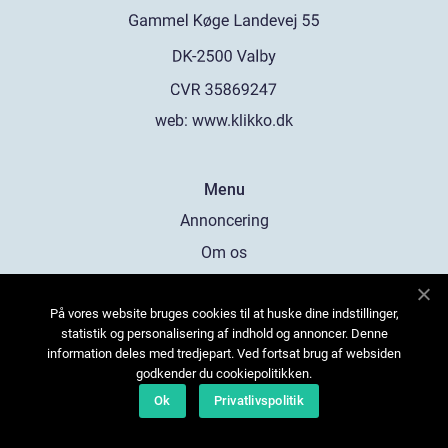
web:
www.klikko.dk
Menu
Annoncering
Om os
Cookies
På vores website bruges cookies til at huske dine indstillinger,
Kontakt os
statistik og personalisering af indhold og annoncer. Denne
Sitemap
information deles med tredjepart. Ved fortsat brug af websiden
godkender du cookiepolitikken.
Ok
Privatlivspolitik