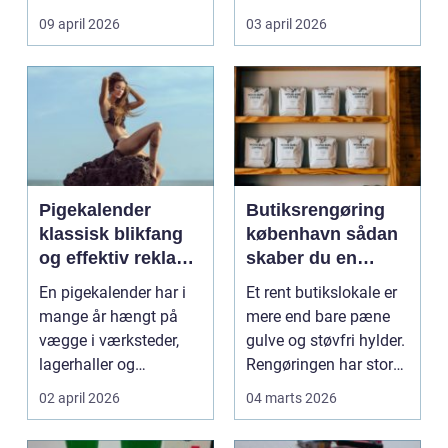
møder, når gamle
besværlig og en ov...
09 april 2026
03 april 2026
industrig...
Pigekalender
Butiksrengøring
klassisk blikfang
københavn sådan
og effektiv reklame
skaber du en
året rundt
butik, kunderne
En pigekalender har i
Et rent butikslokale er
har lyst til at
mange år hængt på
mere end bare pæne
komme tilbage til
vægge i værksteder,
gulve og støvfri hylder.
lagerhaller og
Rengøringen har stor
frokoststuer over hele
betydning f...
02 april 2026
04 marts 2026
la...