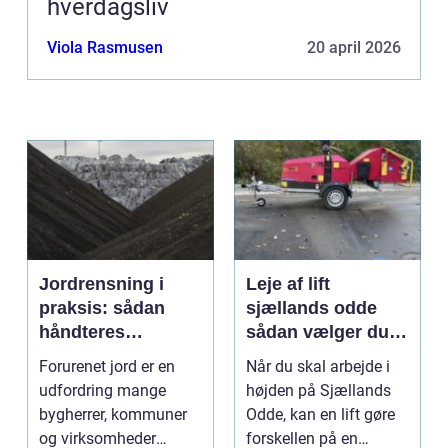
hverdagsliv
Viola Rasmusen
20 april 2026
Jordrensning i
Leje af lift
praksis: sådan
sjællands odde
håndteres
sådan vælger du
forurenet jord
den rigtige løsning
Forurenet jord er en
Når du skal arbejde i
ansvarligt
udfordring mange
højden på Sjællands
bygherrer, kommuner
Odde, kan en lift gøre
og virksomheder
forskellen på en