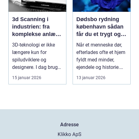
3d Scanning i
Dødsbo rydning
industrien: fra
københavn sådan
komplekse anlæg
får du et trygt og
til præcise
professionelt
3D-teknologi er ikke
Når et menneske dør,
beslutninger
forløb
længere kun for
efterlades ofte et hjem
spiludviklere og
fyldt med minder,
designere. I dag bruger
ejendele og historie.
en lang række
For mange pårør...
15 januar 2026
13 januar 2026
virksomh...
Adresse