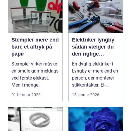
Stempler mere end
Elektriker lyngby
bare et aftryk på
sådan vælger du
papir
den rigtige
fagmand
Stempler virker måske
En dygtig elektriker i
en smule gammeldags
Lyngby er mere end en
ved første øjekast.
person, der monterer
Men i mange
stikkontakter. El-
virksomheder og også
installationer e...
01 februar 2026
15 januar 2026
hos ...