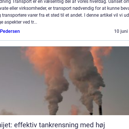
dning Transport er en væsentlig del af vores hverdag. Uanset om
ivate eller virksomheder, er transport nødvendig for at kunne be
 transportere varer fra et sted til et andet. I denne artikel vil vi 
ge aspekter ved tr...
 Pedersen
10 juni
ijet: effektiv tankrensning med høj