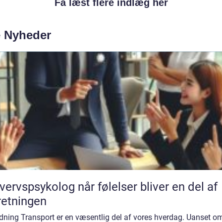
Få læst flere indlæg her
e Nyheder
psykolog når følelser bliver en del af
retningen
dning Transport er en væsentlig del af vores hverdag. Uanset om