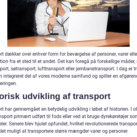
rt dækker over enhver form for bevægelse af personer, varer elle
ion fra et sted til et andet. Det kan foregå på forskellige måder
port, søtransport, lufttransport eller jernbanetransport. I dag er t
n integreret del af vores moderne samfund og spiller en afgørend
eringen.
orisk udvikling af transport
t har gennemgået en betydelig udvikling i løbet af historien. I o
nsport primært udført til fods eller ved at bruge dyrekøretøjer s
er. Senere blev hjulet opfundet, hvilket revolutionerede transpo
det muligt at transportere større mængder varer og personer.