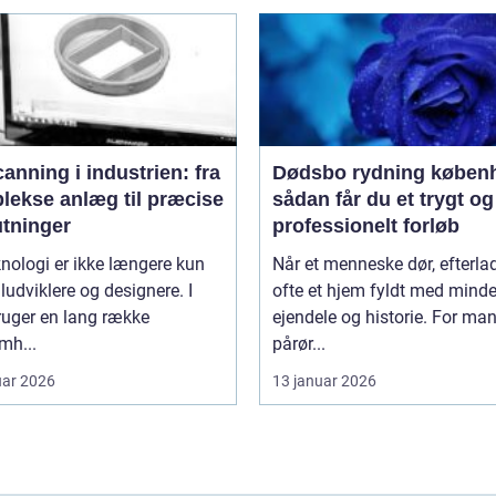
anning i industrien: fra
Dødsbo rydning køben
lekse anlæg til præcise
sådan får du et trygt og
utninger
professionelt forløb
nologi er ikke længere kun
Når et menneske dør, efterla
iludviklere og designere. I
ofte et hjem fyldt med minde
ruger en lang række
ejendele og historie. For ma
mh...
pårør...
uar 2026
13 januar 2026