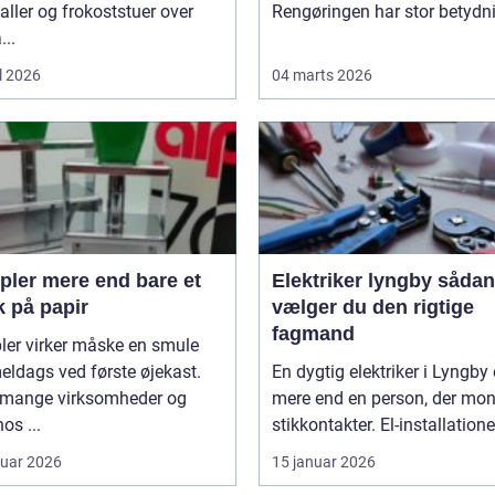
aller og frokoststuer over
Rengøringen har stor betydnin
...
l 2026
04 marts 2026
 end bare et
Elektriker lyngby sådan
k på papir
vælger du den rigtige
fagmand
ler virker måske en smule
ldags ved første øjekast.
En dygtig elektriker i Lyngby 
mange virksomheder og
mere end en person, der mon
os ...
stikkontakter. El-installationer
ruar 2026
15 januar 2026