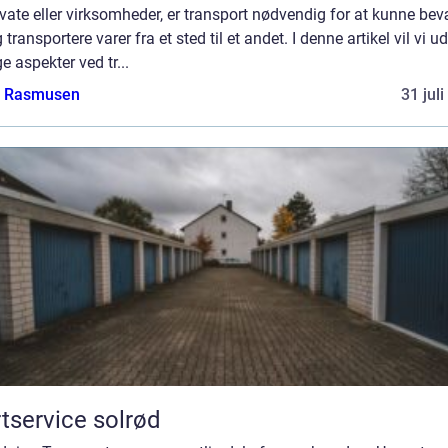
ivate eller virksomheder, er transport nødvendig for at kunne be
 transportere varer fra et sted til et andet. I denne artikel vil vi 
ge aspekter ved tr...
a Rasmusen
31 jul
tservice solrød