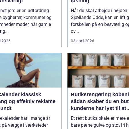
ansvarligt
løsning
net jord er en udfordring
Når du skal arbejde i højden
 bygherrer, kommuner og
Sjællands Odde, kan en lift 
omheder møder, når gamle
forskellen på en besværlig o
ig...
ov...
l 2026
03 april 2026
ender klassisk
Butiksrengøring køben
ang og effektiv reklame
sådan skaber du en but
rundt
kunderne har lyst til at
komme tilbage til
ekalender har i mange år
Et rent butikslokale er mere 
 på vægge i værksteder,
bare pæne gulve og støvfri h