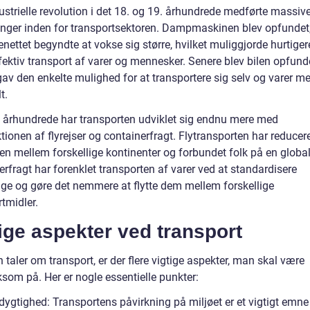
ustrielle revolution i det 18. og 19. århundrede medførte massiv
inger inden for transportsektoren. Dampmaskinen blev opfundet
nettet begyndte at vokse sig større, hvilket muliggjorde hurtiger
ektiv transport af varer og mennesker. Senere blev bilen opfunde
gav den enkelte mulighed for at transportere sig selv og varer m
t.
0. århundrede har transporten udviklet sig endnu mere med
tionen af flyrejser og containerfragt. Flytransporten har reducer
en mellem forskellige kontinenter og forbundet folk på en global
rfragt har forenklet transporten af varer ved at standardisere
ge og gøre det nemmere at flytte dem mellem forskellige
tmidler.
ige aspekter ved transport
taler om transport, er der flere vigtige aspekter, man skal være
om på. Her er nogle essentielle punkter:
ygtighed: Transportens påvirkning på miljøet er et vigtigt emne 