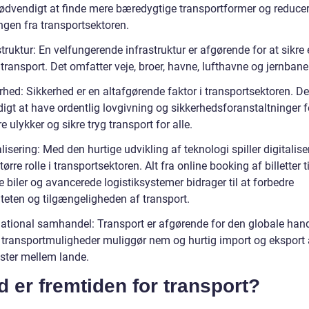
nødvendigt at finde mere bæredygtige transportformer og reduce
ngen fra transportsektoren.
struktur: En velfungerende infrastruktur er afgørende for at sikre
 transport. Det omfatter veje, broer, havne, lufthavne og jernbane
rhed: Sikkerhed er en altafgørende faktor i transportsektoren. De
igt at have ordentlig lovgivning og sikkerhedsforanstaltninger f
 ulykker og sikre tryg transport for alle.
alisering: Med den hurtige udvikling af teknologi spiller digitalise
tørre rolle i transportsektoren. Alt fra online booking af billetter ti
e biler og avancerede logistiksystemer bidrager til at forbedre
iteten og tilgængeligheden af transport.
rnational samhandel: Transport er afgørende for den globale hand
v transportmuligheder muliggør nem og hurtig import og eksport 
ester mellem lande.
 er fremtiden for transport?