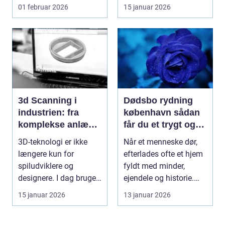
og også hos ...
installationer e...
01 februar 2026
15 januar 2026
3d Scanning i
Dødsbo rydning
industrien: fra
københavn sådan
komplekse anlæg
får du et trygt og
til præcise
professionelt
3D-teknologi er ikke
Når et menneske dør,
beslutninger
forløb
længere kun for
efterlades ofte et hjem
spiludviklere og
fyldt med minder,
designere. I dag bruger
ejendele og historie.
en lang række
For mange pårør...
15 januar 2026
13 januar 2026
virksomh...