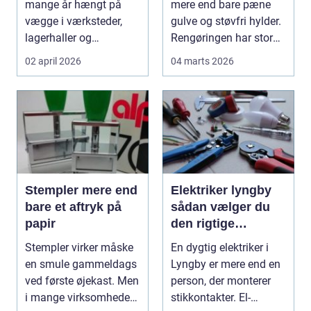
mange år hængt på
mere end bare pæne
tilbage til
vægge i værksteder,
gulve og støvfri hylder.
lagerhaller og
Rengøringen har stor
frokoststuer over hele
betydning f...
02 april 2026
04 marts 2026
la...
Stempler mere end
Elektriker lyngby
bare et aftryk på
sådan vælger du
papir
den rigtige
fagmand
Stempler virker måske
En dygtig elektriker i
en smule gammeldags
Lyngby er mere end en
ved første øjekast. Men
person, der monterer
i mange virksomheder
stikkontakter. El-