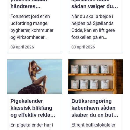
håndteres
sådan vælger du
forurenet jord
den rigtige løsning
Forurenet jord er en
Når du skal arbejde i
ansvarligt
udfordring mange
højden på Sjællands
bygherrer, kommuner
Odde, kan en lift gøre
og virksomheder
forskellen på en
møder, når gamle
besværlig og en ov...
09 april 2026
03 april 2026
industrig...
Pigekalender
Butiksrengøring
klassisk blikfang
københavn sådan
og effektiv reklame
skaber du en butik,
året rundt
kunderne har lyst
En pigekalender har i
Et rent butikslokale er
til at komme