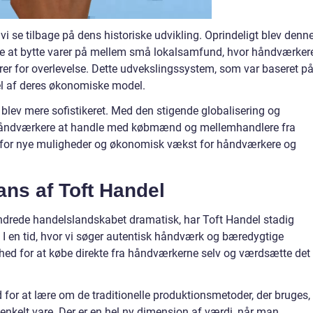
vi se tilbage på dens historiske udvikling. Oprindeligt blev denn
 at bytte varer på mellem små lokalsamfund, hvor håndværker
rer for overlevelse. Dette udvekslingssystem, som var baseret p
del af deres økonomiske model.
 blev mere sofistikeret. Med den stigende globalisering og
 håndværkere at handle med købmænd og mellemhandlere fra
op for nye muligheder og økonomisk vækst for håndværkere og
ns af Toft Handel
ændrede handelslandskabet dramatisk, har Toft Handel stadig
 en tid, hvor vi søger autentisk håndværk og bæredygtige
ghed for at købe direkte fra håndværkerne selv og værdsætte det
 for at lære om de traditionelle produktionsmetoder, der bruges,
er enkelt vare. Der er en hel ny dimension af værdi, når man