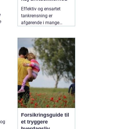
Effektiv og ensartet
e
tankrensning er
e
afgørende i mange
å
industrier. Især hvor
hygiejne, sikkerhed og
driftsøkonomi spiller en
stor rolle, kan små fejl få
store konsekvenser. Her
er roterende tankrensere
31 maj 2026
Forsikringsguide til
 og
et tryggere
hverdagsliv