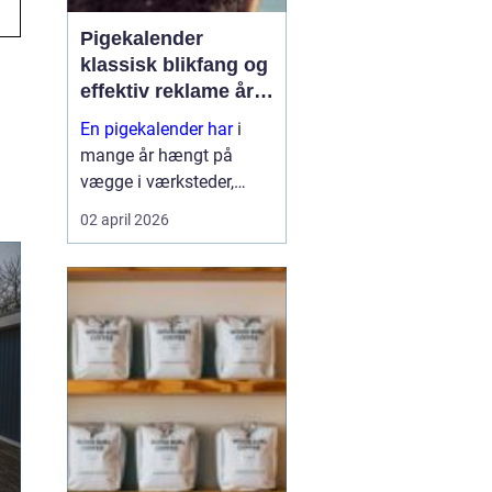
Pigekalender
klassisk blikfang og
effektiv reklame året
rundt
En pigekalender har
i
mange år hængt på
vægge i værksteder,
lagerhaller og
02 april 2026
frokoststuer over hele
landet. For nogle er den
et stykke tradition og
humor på
arbejdspladsen, for
andre er d...