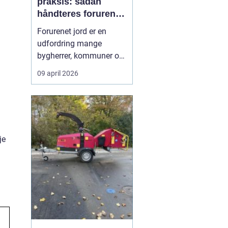
praksis: sådan
håndteres forurenet
jord ansvarligt
Forurenet jord er en
udfordring mange
bygherrer, kommuner og
virksomheder møder, når
09 april 2026
gamle industrigrunde
skal udvikles, eller der
opdages forurening i
forbindelse med
anlægsarbejde.
je
Jordrensning handler
om at fjerne eller
reducere skadelige
stoffer ...