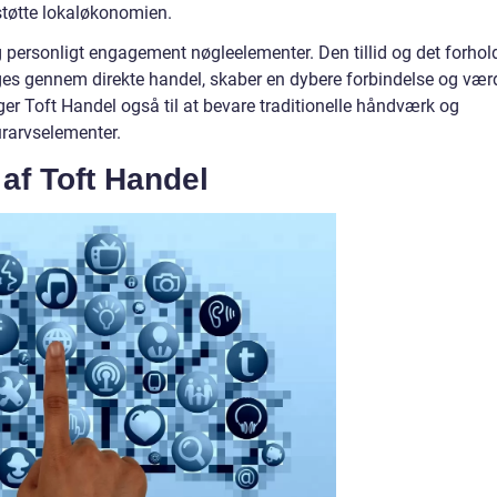
støtte lokaløkonomien.
g personligt engagement nøgleelementer. Den tillid og det forhol
s gennem direkte handel, skaber en dybere forbindelse og vær
er Toft Handel også til at bevare traditionelle håndværk og
urarvselementer.
 af Toft Handel