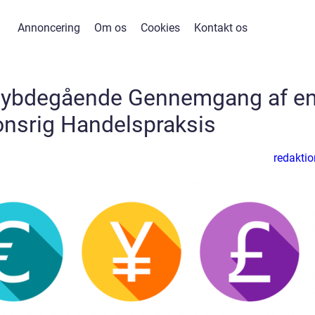
Annoncering
Om os
Cookies
Kontakt os
 Dybdegående Gennemgang af e
ionsrig Handelspraksis
redaktio