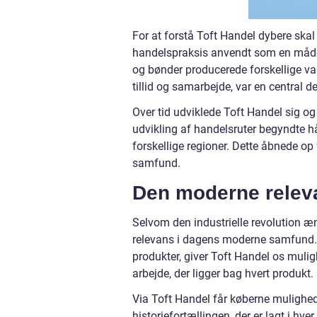
For at forstå Toft Handel dybere skal 
handelspraksis anvendt som en måde
og bønder producerede forskellige va
tillid og samarbejde, var en central 
Over tid udviklede Toft Handel sig og
udvikling af handelsruter begyndte
forskellige regioner. Dette åbnede 
samfund.
Den moderne releva
Selvom den industrielle revolution 
relevans i dagens moderne samfund. I
produkter, giver Toft Handel os muli
arbejde, der ligger bag hvert produkt.
Via Toft Handel får køberne mulighed
historiefortællingen, der er lagt i hv