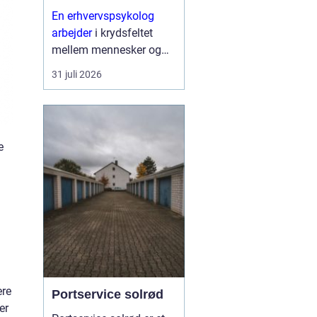
En erhvervspsykolog
arbejder
i krydsfeltet
mellem mennesker og
forretning. Fokus er ikke
31 juli 2026
kun på trivsel, men også
på, hvordan relationer,
samarbejde og følelser
påvirker resultater,
e
strategier og
forandringe...
ere
Portservice solrød
er