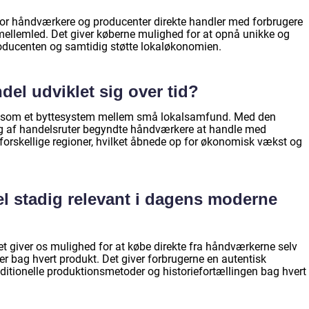
vor håndværkere og producenter direkte handler med forbrugere
ellemled. Det giver køberne mulighed for at opnå unikke og
roducenten og samtidig støtte lokaløkonomien.
del udviklet sig over tid?
gt som et byttesystem mellem små lokalsamfund. Med den
ing af handelsruter begyndte håndværkere at handle med
rskellige regioner, hvilket åbnede op for økonomisk vækst og
el stadig relevant i dagens moderne
det giver os mulighed for at købe direkte fra håndværkerne selv
er bag hvert produkt. Det giver forbrugerne en autentisk
ditionelle produktionsmetoder og historiefortællingen bag hvert