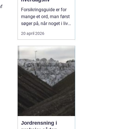
af
Forsikringsguide er for
mange et ord, man først
søger på, når noget i livet
ændrer sig.
Codan
og
20 april 2026
andre selskaber oplever,
at behovene skifter, når
du flytter, får børn, køber
bil eller ændrer job, og så
kan en enkel...
Jordrensning i