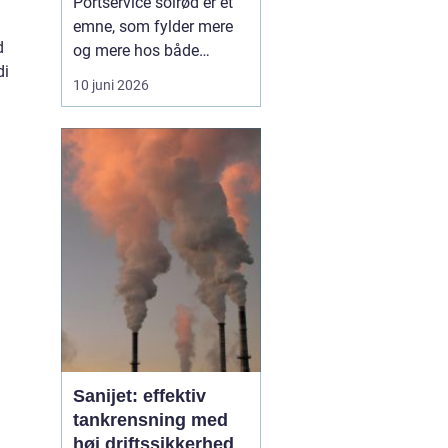
Portservice solrød er et
emne, som fylder mere
d
og mere hos både
di
private husejere og
10 juni 2026
virksomheder, der har
fokus på sikkerhed,
komfort og
driftssikkerhed i
hverdagen. Når en port
ikke fungerer, stopper
hverdagen hurtigt op, og
både logistik,
adgangsfo...
Sanijet: effektiv
tankrensning med
høj driftssikkerhed