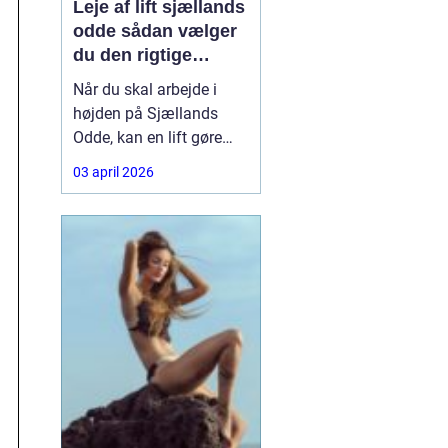
Leje af lift sjællands
odde sådan vælger
du den rigtige
løsning
Når du skal arbejde i
højden på Sjællands
Odde, kan en lift gøre
forskellen på en
03 april 2026
besværlig og en
overskuelig opgave.
Hvad enten du skal
beskære træer, male
gavl, reparere tagrender
eller sætte nye skilte op,