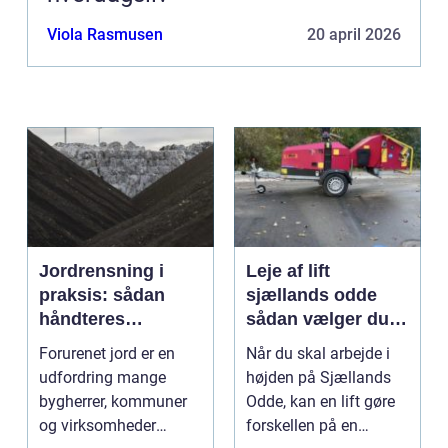
Viola Rasmusen
20 april 2026
Jordrensning i
Leje af lift
praksis: sådan
sjællands odde
håndteres
sådan vælger du
forurenet jord
den rigtige løsning
Forurenet jord er en
Når du skal arbejde i
ansvarligt
udfordring mange
højden på Sjællands
bygherrer, kommuner
Odde, kan en lift gøre
og virksomheder
forskellen på en