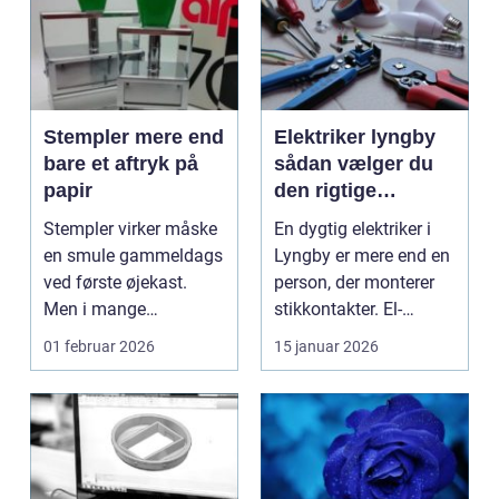
Stempler mere end
Elektriker lyngby
bare et aftryk på
sådan vælger du
papir
den rigtige
fagmand
Stempler virker måske
En dygtig elektriker i
en smule gammeldags
Lyngby er mere end en
ved første øjekast.
person, der monterer
Men i mange
stikkontakter. El-
virksomheder og også
installationer e...
01 februar 2026
15 januar 2026
hos ...