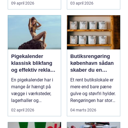
møder, når gamle
besværlig og en ov...
09 april 2026
03 april 2026
industrig...
Pigekalender
Butiksrengøring
klassisk blikfang
københavn sådan
og effektiv reklame
skaber du en
året rundt
butik, kunderne
En pigekalender har i
Et rent butikslokale er
har lyst til at
mange år hængt på
mere end bare pæne
komme tilbage til
vægge i værksteder,
gulve og støvfri hylder.
lagerhaller og
Rengøringen har stor
frokoststuer over hele
betydning f...
02 april 2026
04 marts 2026
la...