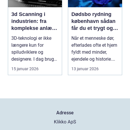
3d Scanning i
Dødsbo rydning
industrien: fra
københavn sådan
komplekse anlæg
får du et trygt og
til præcise
professionelt
3D-teknologi er ikke
Når et menneske dør,
beslutninger
forløb
længere kun for
efterlades ofte et hjem
spiludviklere og
fyldt med minder,
designere. I dag bruger
ejendele og historie.
en lang række
For mange pårør...
15 januar 2026
13 januar 2026
virksomh...
Adresse