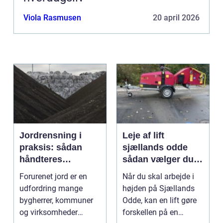
Viola Rasmusen
20 april 2026
Jordrensning i
Leje af lift
praksis: sådan
sjællands odde
håndteres
sådan vælger du
forurenet jord
den rigtige løsning
Forurenet jord er en
Når du skal arbejde i
ansvarligt
udfordring mange
højden på Sjællands
bygherrer, kommuner
Odde, kan en lift gøre
og virksomheder
forskellen på en