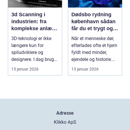
3d Scanning i
Dødsbo rydning
industrien: fra
københavn sådan
komplekse anlæg
får du et trygt og
til præcise
professionelt
3D-teknologi er ikke
Når et menneske dør,
beslutninger
forløb
længere kun for
efterlades ofte et hjem
spiludviklere og
fyldt med minder,
designere. I dag bruger
ejendele og historie.
en lang række
For mange pårør...
15 januar 2026
13 januar 2026
virksomh...
Adresse