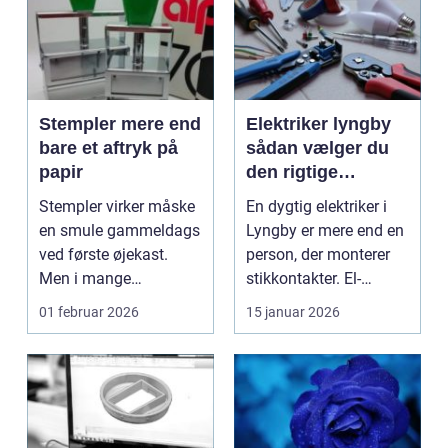
Stempler mere end
Elektriker lyngby
bare et aftryk på
sådan vælger du
papir
den rigtige
fagmand
Stempler virker måske
En dygtig elektriker i
en smule gammeldags
Lyngby er mere end en
ved første øjekast.
person, der monterer
Men i mange
stikkontakter. El-
virksomheder og også
installationer e...
01 februar 2026
15 januar 2026
hos ...