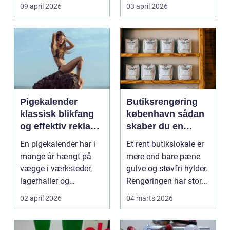
møder, når gamle
besværlig og en ov...
09 april 2026
03 april 2026
industrig...
Pigekalender
Butiksrengøring
klassisk blikfang
københavn sådan
og effektiv reklame
skaber du en
året rundt
butik, kunderne
En pigekalender har i
Et rent butikslokale er
har lyst til at
mange år hængt på
mere end bare pæne
komme tilbage til
vægge i værksteder,
gulve og støvfri hylder.
lagerhaller og
Rengøringen har stor
frokoststuer over hele
betydning f...
02 april 2026
04 marts 2026
la...