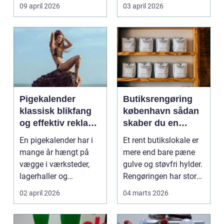
møder, når gamle
besværlig og en ov...
09 april 2026
03 april 2026
industrig...
Pigekalender
Butiksrengøring
klassisk blikfang
københavn sådan
og effektiv reklame
skaber du en
året rundt
butik, kunderne
En pigekalender har i
Et rent butikslokale er
har lyst til at
mange år hængt på
mere end bare pæne
komme tilbage til
vægge i værksteder,
gulve og støvfri hylder.
lagerhaller og
Rengøringen har stor
frokoststuer over hele
betydning f...
02 april 2026
04 marts 2026
la...