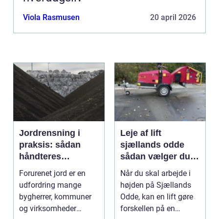
Viola Rasmusen
20 april 2026
Jordrensning i
Leje af lift
praksis: sådan
sjællands odde
håndteres
sådan vælger du
forurenet jord
den rigtige løsning
Forurenet jord er en
Når du skal arbejde i
ansvarligt
udfordring mange
højden på Sjællands
bygherrer, kommuner
Odde, kan en lift gøre
og virksomheder
forskellen på en