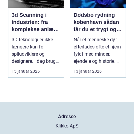
3d Scanning i
Dødsbo rydning
industrien: fra
københavn sådan
komplekse anlæg
får du et trygt og
til præcise
professionelt
3D-teknologi er ikke
Når et menneske dør,
beslutninger
forløb
længere kun for
efterlades ofte et hjem
spiludviklere og
fyldt med minder,
designere. I dag bruger
ejendele og historie.
en lang række
For mange pårør...
15 januar 2026
13 januar 2026
virksomh...
Adresse