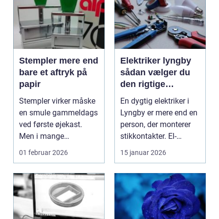
Stempler mere end
Elektriker lyngby
bare et aftryk på
sådan vælger du
papir
den rigtige
fagmand
Stempler virker måske
En dygtig elektriker i
en smule gammeldags
Lyngby er mere end en
ved første øjekast.
person, der monterer
Men i mange
stikkontakter. El-
virksomheder og også
installationer e...
01 februar 2026
15 januar 2026
hos ...