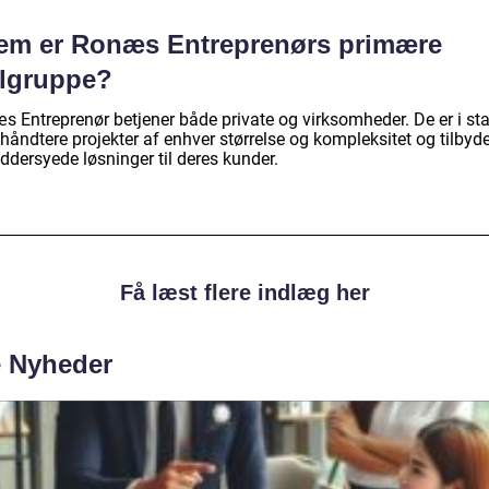
em er Ronæs Entreprenørs primære
lgruppe?
s Entreprenør betjener både private og virksomheder. De er i st
t håndtere projekter af enhver størrelse og kompleksitet og tilbyd
ddersyede løsninger til deres kunder.
Få læst flere indlæg her
e Nyheder