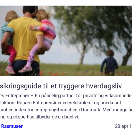
sikringsguide til et tryggere hverdagsliv
 Entreprenør – En pålidelig partner for private og virksomhede
duktion: Ronæs Entreprenør er en veletableret og anerkendt
somhed inden for entreprenørbranchen i Danmark. Med mange å
ing og ekspertise tilbyder de en bred vi...
a Rasmusen
20 april