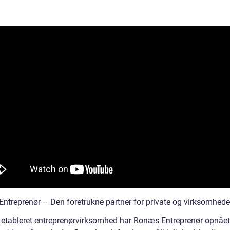
ntreprenør – Den foretrukne partner for private og virksomhede
etableret entreprenørvirksomhed har Ronæs Entreprenør opnået