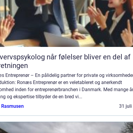
psykolog når følelser bliver en del af
retningen
 Entreprenør – En pålidelig partner for private og virksomhede
duktion: Ronæs Entreprenør er en veletableret og anerkendt
somhed inden for entreprenørbranchen i Danmark. Med mange å
ing og ekspertise tilbyder de en bred vi...
a Rasmusen
31 jul