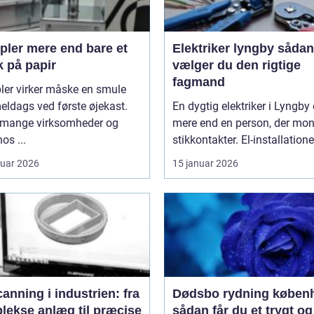
 end bare et
Elektriker lyngby sådan
k på papir
vælger du den rigtige
fagmand
ler virker måske en smule
ldags ved første øjekast.
En dygtig elektriker i Lyngby 
mange virksomheder og
mere end en person, der mon
os ...
stikkontakter. El-installationer
ruar 2026
15 januar 2026
anning i industrien: fra
Dødsbo rydning køben
lekse anlæg til præcise
sådan får du et trygt og