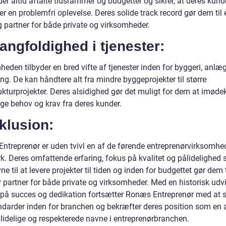
er altid aftalte tidsrammer og budgetter og sikrer, at deres kund
 en problemfri oplevelse. Deres solide track record gør dem til 
g partner for både private og virksomheder.
angfoldighed i tjenester:
eden tilbyder en bred vifte af tjenester inden for byggeri, anlæ
ng. De kan håndtere alt fra mindre byggeprojekter til større
rukturprojekter. Deres alsidighed gør det muligt for dem at imø
ige behov og krav fra deres kunder.
klusion:
ntreprenør er uden tvivl en af de førende entreprenørvirksomhed
. Deres omfattende erfaring, fokus på kvalitet og pålidelighed
ne til at levere projekter til tiden og inden for budgettet gør dem t
v partner for både private og virksomheder. Med en historisk udv
 på succes og dedikation fortsætter Ronæs Entreprenør med at 
ndarder inden for branchen og bekræfter deres position som en 
lidelige og respekterede navne i entreprenørbranchen.