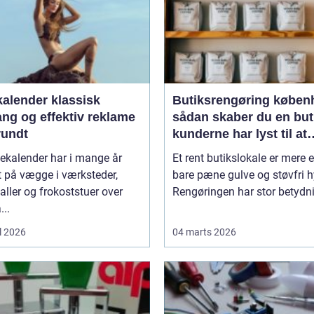
ender klassisk
Butiksrengøring køben
ang og effektiv reklame
sådan skaber du en but
rundt
kunderne har lyst til at
komme tilbage til
ekalender har i mange år
Et rent butikslokale er mere 
 på vægge i værksteder,
bare pæne gulve og støvfri h
aller og frokoststuer over
Rengøringen har stor betydnin
...
l 2026
04 marts 2026