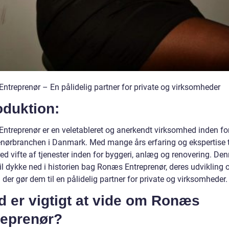
ntreprenør – En pålidelig partner for private og virksomheder
oduktion:
ntreprenør er en veletableret og anerkendt virksomhed inden fo
enørbranchen i Danmark. Med mange års erfaring og ekspertise t
ed vifte af tjenester inden for byggeri, anlæg og renovering. De
vil dykke ned i historien bag Ronæs Entreprenør, deres udvikling o
der gør dem til en pålidelig partner for private og virksomheder.
 er vigtigt at vide om Ronæs
reprenør?