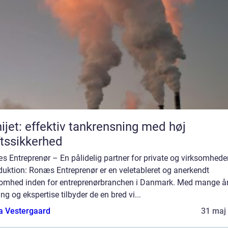
ijet: effektiv tankrensning med høj
ftssikkerhed
 Entreprenør – En pålidelig partner for private og virksomhede
duktion: Ronæs Entreprenør er en veletableret og anerkendt
somhed inden for entreprenørbranchen i Danmark. Med mange å
ing og ekspertise tilbyder de en bred vi...
a Vestergaard
31 maj