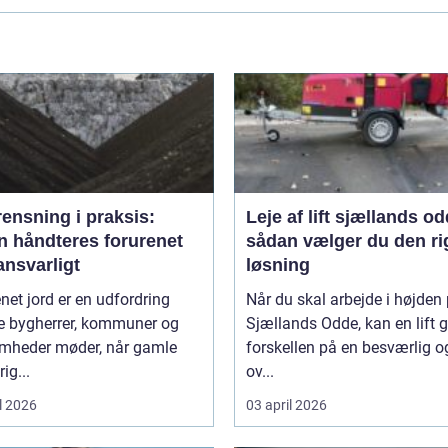
ensning i praksis:
Leje af lift sjællands o
n håndteres forurenet
sådan vælger du den ri
ansvarligt
løsning
net jord er en udfordring
Når du skal arbejde i højden
 bygherrer, kommuner og
Sjællands Odde, kan en lift 
omheder møder, når gamle
forskellen på en besværlig o
ig...
ov...
l 2026
03 april 2026