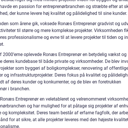
avde en passion for entreprenørbranchen og stræbte efter at s
ed, der kunne levere høj kvalitet og pålidelighed til sine kunder.
nden som årene gik, voksede Ronæs Entreprenør gradvist og ud
tiviteter til større og mere komplekse projekter. Virksomheden fi
eres professionalisme og evne til at levere projekter til tiden og i
et.
 af 2000’erne oplevede Ronæs Entreprenør en betydelig vækst og
e deres kundebase til både private og virksomheder. De blev invo
rojekter som byggeri af boligkomplekser, renovering af offentlig
ter og infrastrukturprojekter. Deres fokus på kvalitet og pålidelig
dt af deres kunder og konkurrenter, og de blev en foretrukken
enør i branchen.
r Ronæs Entreprenør en veletableret og velrenommeret virksomhe
enørbranchen og har mulighed for at påtage sig projekter af enh
e og kompleksitet. Deres team består af erfarne fagfolk, der arbe
ånd for at sikre, at alle projekter leveres med den højeste kvalite
ionalisme.