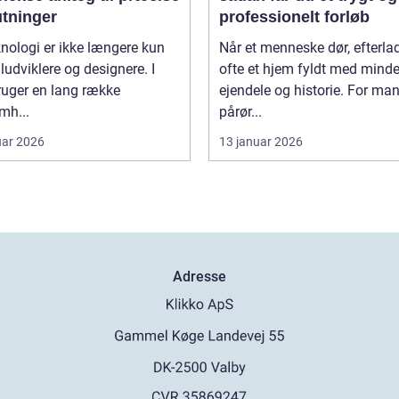
utninger
professionelt forløb
nologi er ikke længere kun
Når et menneske dør, efterla
iludviklere og designere. I
ofte et hjem fyldt med minde
ruger en lang række
ejendele og historie. For ma
mh...
pårør...
uar 2026
13 januar 2026
Adresse