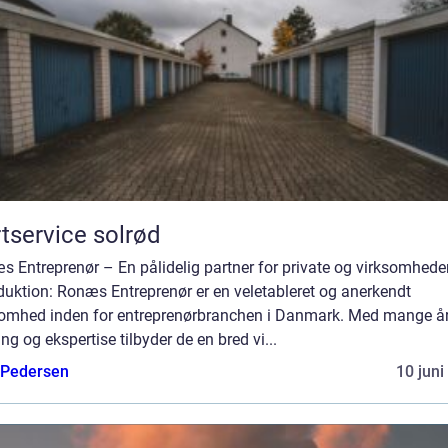
tservice solrød
 Entreprenør – En pålidelig partner for private og virksomhede
duktion: Ronæs Entreprenør er en veletableret og anerkendt
somhed inden for entreprenørbranchen i Danmark. Med mange å
ing og ekspertise tilbyder de en bred vi...
 Pedersen
10 juni