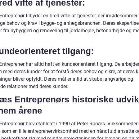
red vifte af tjenester:
ntreprenør tilbyder en bred vifte af tjenester, der imødekommer
lige behov og krav i bygge- og anlægsbranchen. Deres ekspertise
 fra nybyggeri og renovering til jordarbejde, betonarbejde og m
undeorienteret tilgang:
ntreprenør har altid haft en kundeorienteret tilgang. De arbejde
med deres kunder for at forstå deres behov og sikre, at deres k
inger bliver opfyldt. Deres mål er altid at skabe langvarige og
ulde relationer med deres kunder.
æs Entreprenørs historiske udvik
nem årene
ntreprenør blev etableret i 1990 af Peter Ronæs. Virksomheden
e som en lille entreprenørvirksomhed med en håndfuld ansatte o
 beskæftiget sig med mindre projekter inden for byggeri og anlæ