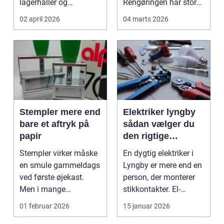
lagerhaller og
Rengøringen har stor
frokoststuer over hele
betydning f...
02 april 2026
04 marts 2026
la...
Stempler mere end
Elektriker lyngby
bare et aftryk på
sådan vælger du
papir
den rigtige
fagmand
Stempler virker måske
En dygtig elektriker i
en smule gammeldags
Lyngby er mere end en
ved første øjekast.
person, der monterer
Men i mange
stikkontakter. El-
virksomheder og også
installationer e...
01 februar 2026
15 januar 2026
hos ...