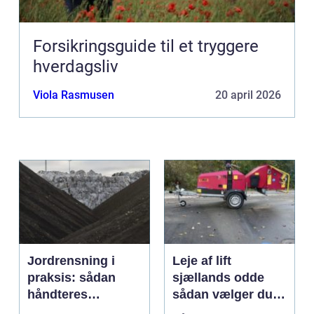
Forsikringsguide til et tryggere
hverdagsliv
Viola Rasmusen
20 april 2026
Jordrensning i
Leje af lift
praksis: sådan
sjællands odde
håndteres
sådan vælger du
forurenet jord
den rigtige løsning