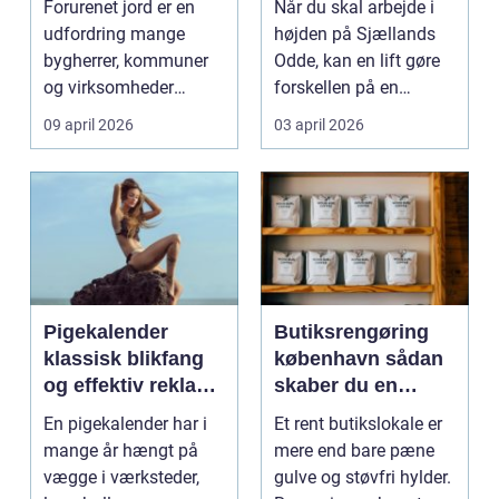
Forurenet jord er en
Når du skal arbejde i
ansvarligt
udfordring mange
højden på Sjællands
bygherrer, kommuner
Odde, kan en lift gøre
og virksomheder
forskellen på en
møder, når gamle
besværlig og en ov...
09 april 2026
03 april 2026
industrig...
Pigekalender
Butiksrengøring
klassisk blikfang
københavn sådan
og effektiv reklame
skaber du en
året rundt
butik, kunderne
En pigekalender har i
Et rent butikslokale er
har lyst til at
mange år hængt på
mere end bare pæne
komme tilbage til
vægge i værksteder,
gulve og støvfri hylder.