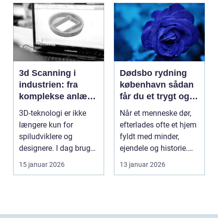
3d Scanning i
Dødsbo rydning
industrien: fra
københavn sådan
komplekse anlæg
får du et trygt og
til præcise
professionelt
3D-teknologi er ikke
Når et menneske dør,
beslutninger
forløb
længere kun for
efterlades ofte et hjem
spiludviklere og
fyldt med minder,
designere. I dag bruger
ejendele og historie.
en lang række
For mange pårør...
15 januar 2026
13 januar 2026
virksomh...