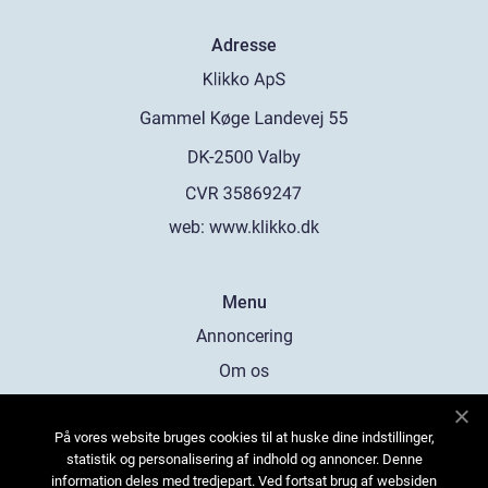
Adresse
web:
www.klikko.dk
Menu
Annoncering
Om os
Cookies
På vores website bruges cookies til at huske dine indstillinger,
Kontakt os
statistik og personalisering af indhold og annoncer. Denne
Sitemap
information deles med tredjepart. Ved fortsat brug af websiden