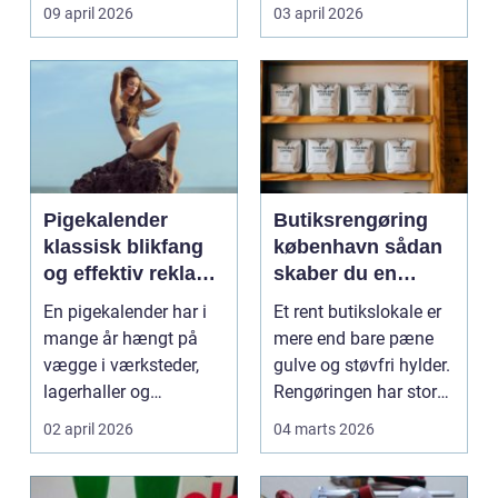
møder, når gamle
besværlig og en ov...
09 april 2026
03 april 2026
industrig...
Pigekalender
Butiksrengøring
klassisk blikfang
københavn sådan
og effektiv reklame
skaber du en
året rundt
butik, kunderne
En pigekalender har i
Et rent butikslokale er
har lyst til at
mange år hængt på
mere end bare pæne
komme tilbage til
vægge i værksteder,
gulve og støvfri hylder.
lagerhaller og
Rengøringen har stor
frokoststuer over hele
betydning f...
02 april 2026
04 marts 2026
la...