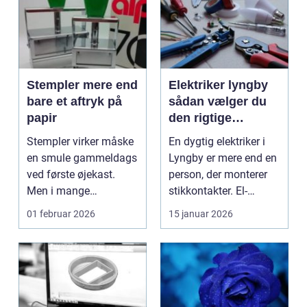
Stempler mere end
Elektriker lyngby
bare et aftryk på
sådan vælger du
papir
den rigtige
fagmand
Stempler virker måske
En dygtig elektriker i
en smule gammeldags
Lyngby er mere end en
ved første øjekast.
person, der monterer
Men i mange
stikkontakter. El-
virksomheder og også
installationer e...
01 februar 2026
15 januar 2026
hos ...