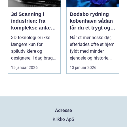
3d Scanning i
Dødsbo rydning
industrien: fra
københavn sådan
komplekse anlæg
får du et trygt og
til præcise
professionelt
3D-teknologi er ikke
Når et menneske dør,
beslutninger
forløb
længere kun for
efterlades ofte et hjem
spiludviklere og
fyldt med minder,
designere. I dag bruger
ejendele og historie.
en lang række
For mange pårør...
15 januar 2026
13 januar 2026
virksomh...
Adresse