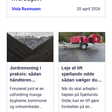
Viola Rasmusen
20 april 2026
Jordrensning i
Leje af lift
praksis: sådan
sjællands odde
håndteres
sådan vælger du
forurenet jord
den rigtige løsning
Forurenet jord er en
Når du skal arbejde i
ansvarligt
udfordring mange
højden på Sjællands
bygherrer, kommuner
Odde, kan en lift gøre
og virksomheder
forskellen på en