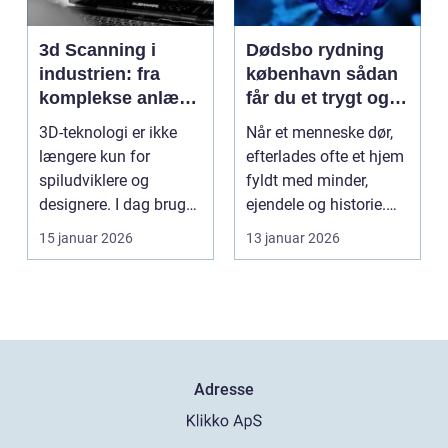
3d Scanning i
Dødsbo rydning
industrien: fra
københavn sådan
komplekse anlæg
får du et trygt og
til præcise
professionelt
3D-teknologi er ikke
Når et menneske dør,
beslutninger
forløb
længere kun for
efterlades ofte et hjem
spiludviklere og
fyldt med minder,
designere. I dag bruger
ejendele og historie.
en lang række
For mange pårør...
15 januar 2026
13 januar 2026
virksomh...
Adresse