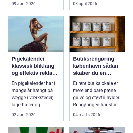
møder, når gamle
besværlig og en ov...
09 april 2026
03 april 2026
industrig...
Pigekalender
Butiksrengøring
klassisk blikfang
københavn sådan
og effektiv reklame
skaber du en
året rundt
butik, kunderne
En pigekalender har i
Et rent butikslokale er
har lyst til at
mange år hængt på
mere end bare pæne
komme tilbage til
vægge i værksteder,
gulve og støvfri hylder.
lagerhaller og
Rengøringen har stor
frokoststuer over hele
betydning f...
02 april 2026
04 marts 2026
la...