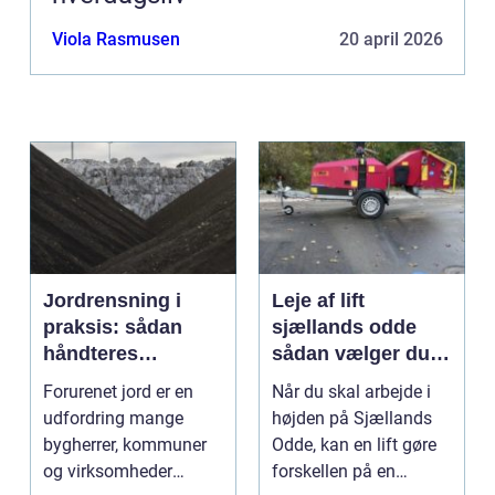
Viola Rasmusen
20 april 2026
Jordrensning i
Leje af lift
praksis: sådan
sjællands odde
håndteres
sådan vælger du
forurenet jord
den rigtige løsning
Forurenet jord er en
Når du skal arbejde i
ansvarligt
udfordring mange
højden på Sjællands
bygherrer, kommuner
Odde, kan en lift gøre
og virksomheder
forskellen på en