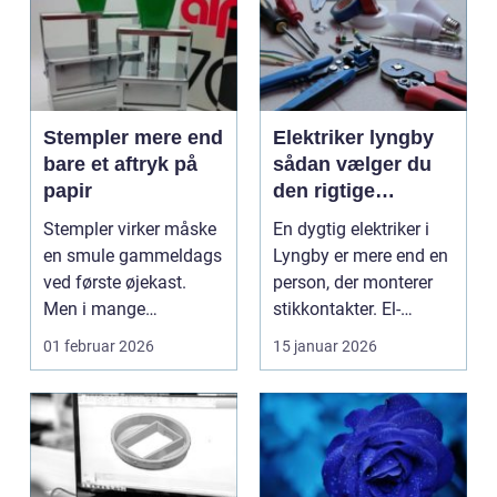
Stempler mere end
Elektriker lyngby
bare et aftryk på
sådan vælger du
papir
den rigtige
fagmand
Stempler virker måske
En dygtig elektriker i
en smule gammeldags
Lyngby er mere end en
ved første øjekast.
person, der monterer
Men i mange
stikkontakter. El-
virksomheder og også
installationer e...
01 februar 2026
15 januar 2026
hos ...