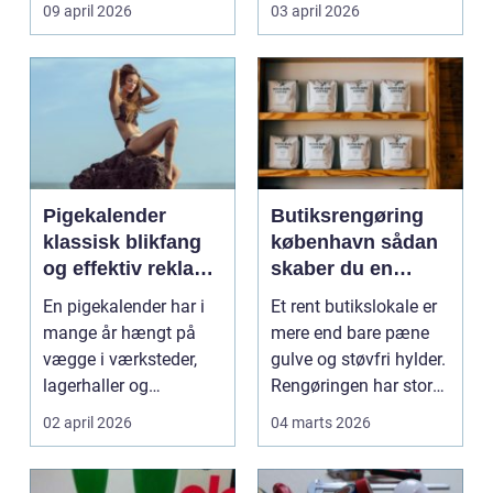
møder, når gamle
besværlig og en ov...
09 april 2026
03 april 2026
industrig...
Pigekalender
Butiksrengøring
klassisk blikfang
københavn sådan
og effektiv reklame
skaber du en
året rundt
butik, kunderne
En pigekalender har i
Et rent butikslokale er
har lyst til at
mange år hængt på
mere end bare pæne
komme tilbage til
vægge i værksteder,
gulve og støvfri hylder.
lagerhaller og
Rengøringen har stor
frokoststuer over hele
betydning f...
02 april 2026
04 marts 2026
la...