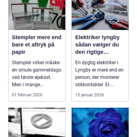
Stempler mere end
Elektriker lyngby
bare et aftryk på
sådan vælger du
papir
den rigtige
fagmand
Stempler virker måske
En dygtig elektriker i
en smule gammeldags
Lyngby er mere end en
ved første øjekast.
person, der monterer
Men i mange
stikkontakter. El-
virksomheder og også
installationer e...
01 februar 2026
15 januar 2026
hos ...