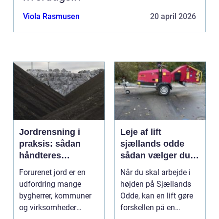
Viola Rasmusen
20 april 2026
Jordrensning i
Leje af lift
praksis: sådan
sjællands odde
håndteres
sådan vælger du
forurenet jord
den rigtige løsning
Forurenet jord er en
Når du skal arbejde i
ansvarligt
udfordring mange
højden på Sjællands
bygherrer, kommuner
Odde, kan en lift gøre
og virksomheder
forskellen på en