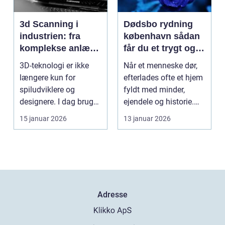
3d Scanning i
Dødsbo rydning
industrien: fra
københavn sådan
komplekse anlæg
får du et trygt og
til præcise
professionelt
3D-teknologi er ikke
Når et menneske dør,
beslutninger
forløb
længere kun for
efterlades ofte et hjem
spiludviklere og
fyldt med minder,
designere. I dag bruger
ejendele og historie.
en lang række
For mange pårør...
15 januar 2026
13 januar 2026
virksomh...
Adresse