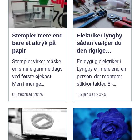
Stempler mere end
Elektriker lyngby
bare et aftryk på
sådan vælger du
papir
den rigtige
fagmand
Stempler virker måske
En dygtig elektriker i
en smule gammeldags
Lyngby er mere end en
ved første øjekast.
person, der monterer
Men i mange
stikkontakter. El-
virksomheder og også
installationer e...
01 februar 2026
15 januar 2026
hos ...