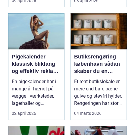
09 april 2026
03 april 2026
industrig...
Pigekalender
Butiksrengøring
klassisk blikfang
københavn sådan
og effektiv reklame
skaber du en
året rundt
butik, kunderne
En pigekalender har i
Et rent butikslokale er
har lyst til at
mange år hængt på
mere end bare pæne
komme tilbage til
vægge i værksteder,
gulve og støvfri hylder.
lagerhaller og
Rengøringen har stor
frokoststuer over hele
betydning f...
02 april 2026
04 marts 2026
la...