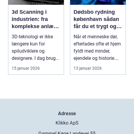
3d Scanning i
Dødsbo rydning
industrien: fra
københavn sådan
komplekse anlæg
får du et trygt og
til præcise
professionelt
3D-teknologi er ikke
Når et menneske dør,
beslutninger
forløb
længere kun for
efterlades ofte et hjem
spiludviklere og
fyldt med minder,
designere. I dag bruger
ejendele og historie.
en lang række
For mange pårør...
15 januar 2026
13 januar 2026
virksomh...
Adresse