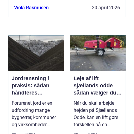
Viola Rasmusen
20 april 2026
Jordrensning i
Leje af lift
praksis: sådan
sjællands odde
håndteres
sådan vælger du
forurenet jord
den rigtige løsning
Forurenet jord er en
Når du skal arbejde i
ansvarligt
udfordring mange
højden på Sjællands
bygherrer, kommuner
Odde, kan en lift gøre
og virksomheder
forskellen på en
møder, når gamle
besværlig og en ov...