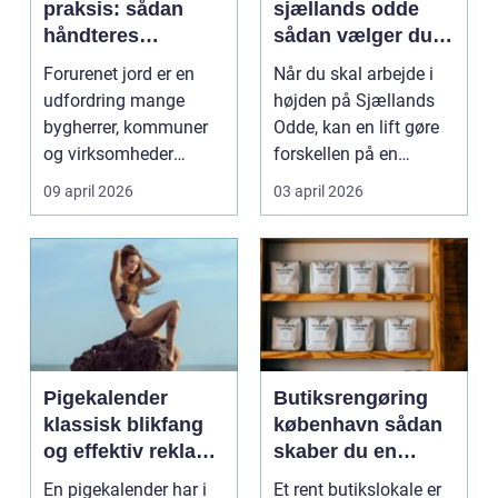
praksis: sådan
sjællands odde
håndteres
sådan vælger du
forurenet jord
den rigtige løsning
Forurenet jord er en
Når du skal arbejde i
ansvarligt
udfordring mange
højden på Sjællands
bygherrer, kommuner
Odde, kan en lift gøre
og virksomheder
forskellen på en
møder, når gamle
besværlig og en ov...
09 april 2026
03 april 2026
industrig...
Pigekalender
Butiksrengøring
klassisk blikfang
københavn sådan
og effektiv reklame
skaber du en
året rundt
butik, kunderne
En pigekalender har i
Et rent butikslokale er