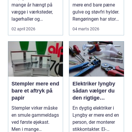
har lyst til at
mange år hængt på
mere end bare pæne
komme tilbage til
vægge i værksteder,
gulve og støvfri hylder.
lagerhaller og
Rengøringen har stor
frokoststuer over hele
betydning f...
02 april 2026
04 marts 2026
la...
Stempler mere end
Elektriker lyngby
bare et aftryk på
sådan vælger du
papir
den rigtige
fagmand
Stempler virker måske
En dygtig elektriker i
en smule gammeldags
Lyngby er mere end en
ved første øjekast.
person, der monterer
Men i mange
stikkontakter. El-