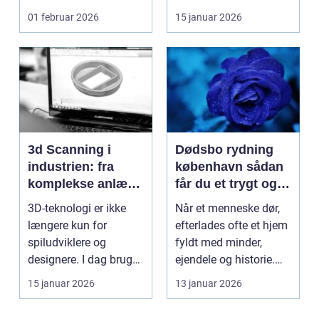
virksomheder og også
installationer e...
01 februar 2026
15 januar 2026
hos ...
3d Scanning i
Dødsbo rydning
industrien: fra
københavn sådan
komplekse anlæg
får du et trygt og
til præcise
professionelt
3D-teknologi er ikke
Når et menneske dør,
beslutninger
forløb
længere kun for
efterlades ofte et hjem
spiludviklere og
fyldt med minder,
designere. I dag bruger
ejendele og historie.
en lang række
For mange pårør...
15 januar 2026
13 januar 2026
virksomh...