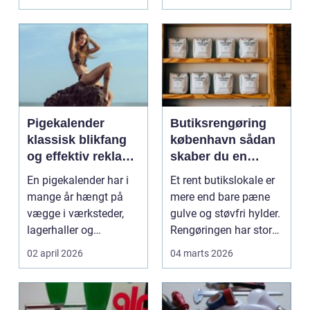
industrig...
Pigekalender
Butiksrengøring
klassisk blikfang
københavn sådan
og effektiv reklame
skaber du en
året rundt
butik, kunderne
En pigekalender har i
Et rent butikslokale er
har lyst til at
mange år hængt på
mere end bare pæne
komme tilbage til
vægge i værksteder,
gulve og støvfri hylder.
lagerhaller og
Rengøringen har stor
frokoststuer over hele
betydning f...
02 april 2026
04 marts 2026
la...