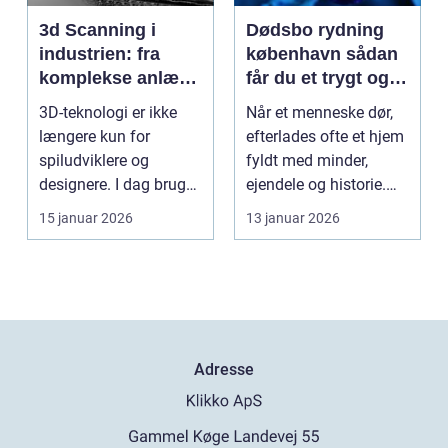
3d Scanning i
Dødsbo rydning
industrien: fra
københavn sådan
komplekse anlæg
får du et trygt og
til præcise
professionelt
3D-teknologi er ikke
Når et menneske dør,
beslutninger
forløb
længere kun for
efterlades ofte et hjem
spiludviklere og
fyldt med minder,
designere. I dag bruger
ejendele og historie.
en lang række
For mange pårør...
15 januar 2026
13 januar 2026
virksomh...
Adresse