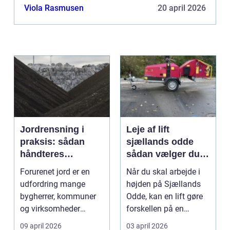
Viola Rasmusen
20 april 2026
Jordrensning i
Leje af lift
praksis: sådan
sjællands odde
håndteres
sådan vælger du
forurenet jord
den rigtige løsning
Forurenet jord er en
Når du skal arbejde i
ansvarligt
udfordring mange
højden på Sjællands
bygherrer, kommuner
Odde, kan en lift gøre
og virksomheder
forskellen på en
møder, når gamle
besværlig og en ov...
09 april 2026
03 april 2026