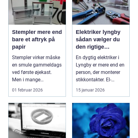
Stempler mere end
Elektriker lyngby
bare et aftryk på
sådan vælger du
papir
den rigtige
fagmand
Stempler virker måske
En dygtig elektriker i
en smule gammeldags
Lyngby er mere end en
ved første øjekast.
person, der monterer
Men i mange
stikkontakter. El-
virksomheder og også
installationer e...
01 februar 2026
15 januar 2026
hos ...