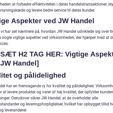
eden at forbedre effektiviteten i deres handelstransaktioner, st
rsyningskæde og levere bedre service til deres kunder.
tige Aspekter ved JW Handel
vi har set nærmere på, hvordan JW Handel udviklede sig over tid,
å nogle vigtige aspekter ved virksomheden, der hjælper med at d
cces.
DSÆT H2 TAG HER: Vigtige Aspek
 JW Handel]
itet og pålidelighed
el har en fremragende ry for kvalitet og pålidelighed. Virksomh
r at levere produkter og varer af høj kvalitet, der opfylder kunde
inger. Derudover sikrer JW Handel, at de overholder alle
tandarder og leveringsforpligtelser, hvilket har opbygget tillid 
og leverandører.