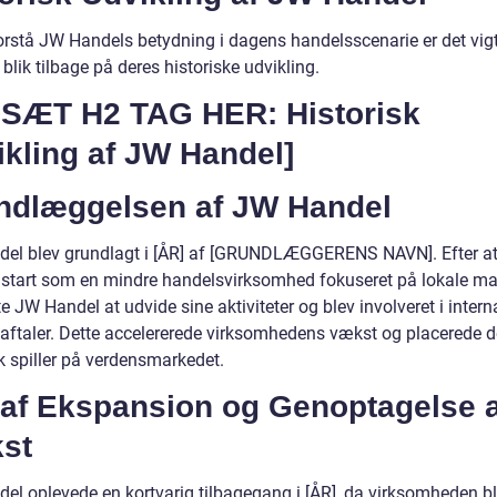
forstå JW Handels betydning i dagens handelsscenarie er det vigt
 blik tilbage på deres historiske udvikling.
DSÆT H2 TAG HER: Historisk
kling af JW Handel]
ndlæggelsen af JW Handel
el blev grundlagt i [ÅR] af [GRUNDLÆGGERENS NAVN]. Efter a
n start som en mindre handelsvirksomhed fokuseret på lokale ma
 JW Handel at udvide sine aktiviteter og blev involveret i intern
aftaler. Dette accelererede virksomhedens vækst og placerede
k spiller på verdensmarkedet.
 af Ekspansion og Genoptagelse a
st
el oplevede en kortvarig tilbagegang i [ÅR], da virksomheden b