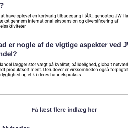
t?
r at have oplevet en kortvarig tilbagegang i [ÅR], genoptog JW H
vækst gennem international ekspansion og diversificering af
lsaktiviteter.
ad er nogle af de vigtige aspekter ved 
ndel?
andel lægger stor vægt på kvalitet, pålidelighed, globalt netvær
edt produktsortiment. Derudover er virksomheden også forpligtet 
dygtighed og etik i deres handelspraksis.
Få læst flere indlæg her