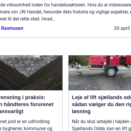
de virksomhed inden for handelssektoren. Hvis du er interesseret
mere om JW Handel, herunder dets historie og vigtige aspekter, 
t til det rette sted. Hvad...
a Rasmusen
20 april
ensning i praksis:
Leje af lift sjællands o
n håndteres forurenet
sådan vælger du den ri
ansvarligt
løsning
net jord er en udfordring
Når du skal arbejde i højden
 bygherrer, kommuner og
Sjællands Odde, kan en lift 