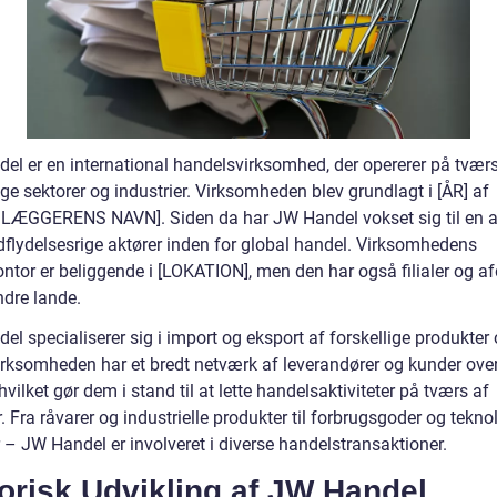
el er en international handelsvirksomhed, der opererer på tværs
ige sektorer og industrier. Virksomheden blev grundlagt i [ÅR] af
ÆGGERENS NAVN]. Siden da har JW Handel vokset sig til en a
dflydelsesrige aktører inden for global handel. Virksomhedens
ntor er beliggende i [LOKATION], men den har også filialer og af
andre lande.
l specialiserer sig i import og eksport af forskellige produkter
Virksomheden har et bredt netværk af leverandører og kunder over
hvilket gør dem i stand til at lette handelsaktiviteter på tværs af
 Fra råvarer og industrielle produkter til forbrugsgoder og tekno
 – JW Handel er involveret i diverse handelstransaktioner.
orisk Udvikling af JW Handel