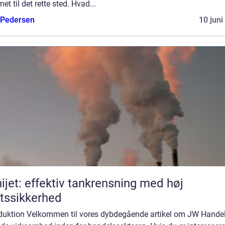
t til det rette sted. Hvad...
 Pedersen
10 juni
ijet: effektiv tankrensning med høj
ftssikkerhed
oduktion Velkommen til vores dybdegående artikel om JW Handel