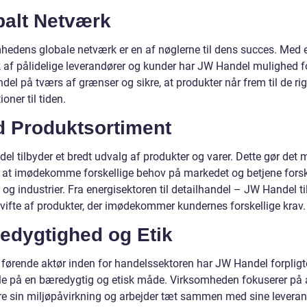
balt Netværk
hedens globale netværk er en af nøglerne til dens succes. Med e
 af pålidelige leverandører og kunder har JW Handel mulighed f
ndel på tværs af grænser og sikre, at produkter når frem til de rig
ioner til tiden.
d Produktsortiment
l tilbyder et bredt udvalg af produkter og varer. Dette gør det 
 at imødekomme forskellige behov på markedet og betjene forsk
 og industrier. Fra energisektoren til detailhandel – JW Handel t
 vifte af produkter, der imødekommer kundernes forskellige krav.
edygtighed og Etik
førende aktør inden for handelssektoren har JW Handel forpligtet
le på en bæredygtig og etisk måde. Virksomheden fokuserer på 
e sin miljøpåvirkning og arbejder tæt sammen med sine leveran