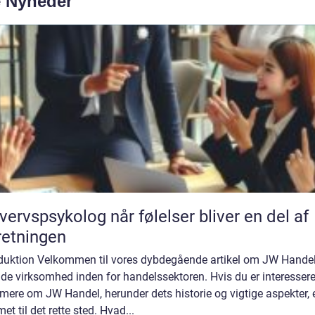
e Nyheder
psykolog når følelser bliver en del af
retningen
oduktion Velkommen til vores dybdegående artikel om JW Handel
de virksomhed inden for handelssektoren. Hvis du er interesseret
mere om JW Handel, herunder dets historie og vigtige aspekter, 
t til det rette sted. Hvad...