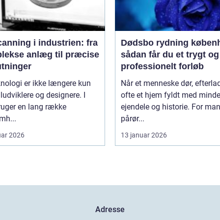
anning i industrien: fra
Dødsbo rydning køben
lekse anlæg til præcise
sådan får du et trygt og
utninger
professionelt forløb
nologi er ikke længere kun
Når et menneske dør, efterla
iludviklere og designere. I
ofte et hjem fyldt med minde
ruger en lang række
ejendele og historie. For ma
mh...
pårør...
uar 2026
13 januar 2026
Adresse