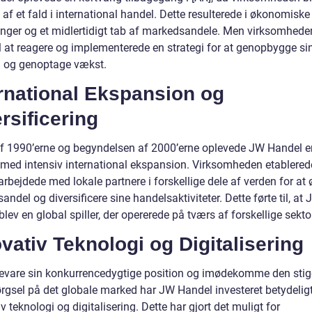
 af et fald i international handel. Dette resulterede i økonomiske
inger og et midlertidigt tab af markedsandele. Men virksomhede
il at reagere og implementerede en strategi for at genopbygge si
n og genoptage vækst.
rnational Ekspansion og
rsificering
 af 1990’erne og begyndelsen af 2000’erne oplevede JW Handel e
 med intensiv international ekspansion. Virksomheden etablerede 
bejdede med lokale partnere i forskellige dele af verden for at 
ndel og diversificere sine handelsaktiviteter. Dette førte til, at
lev en global spiller, der opererede på tværs af forskellige sektor
vativ Teknologi og Digitalisering
bevare sin konkurrencedygtige position og imødekomme den sti
ørgsel på det globale marked har JW Handel investeret betydeligt
v teknologi og digitalisering. Dette har gjort det muligt for