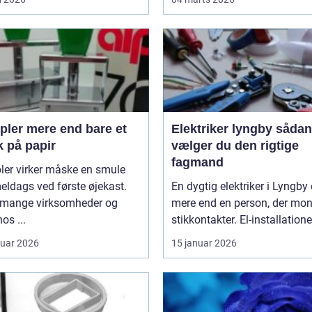
 end bare et
Elektriker lyngby sådan
k på papir
vælger du den rigtige
fagmand
ler virker måske en smule
ldags ved første øjekast.
En dygtig elektriker i Lyngby 
mange virksomheder og
mere end en person, der mon
os ...
stikkontakter. El-installationer
ruar 2026
15 januar 2026