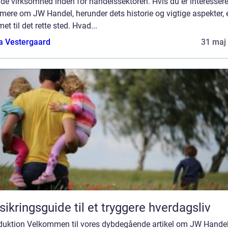
de virksomhed inden for handelssektoren. Hvis du er interesseret
mere om JW Handel, herunder dets historie og vigtige aspekter, 
t til det rette sted. Hvad...
a Vestergaard
31 maj
sikringsguide til et tryggere hverdagsliv
oduktion Velkommen til vores dybdegående artikel om JW Handel