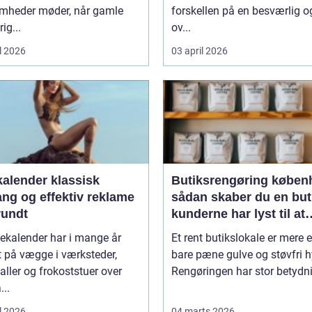
omheder møder, når gamle
forskellen på en besværlig o
ig...
ov...
l 2026
03 april 2026
ender klassisk
Butiksrengøring køben
ang og effektiv reklame
sådan skaber du en but
rundt
kunderne har lyst til at
komme tilbage til
ekalender har i mange år
Et rent butikslokale er mere 
 på vægge i værksteder,
bare pæne gulve og støvfri h
aller og frokoststuer over
Rengøringen har stor betydnin
...
l 2026
04 marts 2026