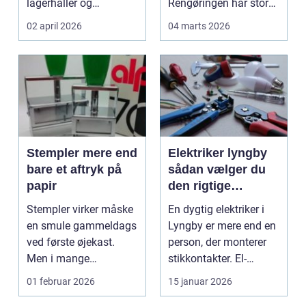
lagerhaller og
Rengøringen har stor
frokoststuer over hele
betydning f...
02 april 2026
04 marts 2026
la...
Stempler mere end
Elektriker lyngby
bare et aftryk på
sådan vælger du
papir
den rigtige
fagmand
Stempler virker måske
En dygtig elektriker i
en smule gammeldags
Lyngby er mere end en
ved første øjekast.
person, der monterer
Men i mange
stikkontakter. El-
virksomheder og også
installationer e...
01 februar 2026
15 januar 2026
hos ...