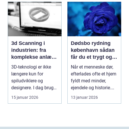
3d Scanning i
Dødsbo rydning
industrien: fra
københavn sådan
komplekse anlæg
får du et trygt og
til præcise
professionelt
3D-teknologi er ikke
Når et menneske dør,
beslutninger
forløb
længere kun for
efterlades ofte et hjem
spiludviklere og
fyldt med minder,
designere. I dag bruger
ejendele og historie.
en lang række
For mange pårør...
15 januar 2026
13 januar 2026
virksomh...