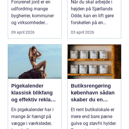
Forurenet jord er en
Når du skal arbejde i
ansvarligt
udfordring mange
højden på Sjællands
bygherrer, kommuner
Odde, kan en lift gøre
og virksomheder
forskellen på en
møder, når gamle
besværlig og en ov...
09 april 2026
03 april 2026
industrig...
Pigekalender
Butiksrengøring
klassisk blikfang
københavn sådan
og effektiv reklame
skaber du en
året rundt
butik, kunderne
En pigekalender har i
Et rent butikslokale er
har lyst til at
mange år hængt på
mere end bare pæne
komme tilbage til
vægge i værksteder,
gulve og støvfri hylder.