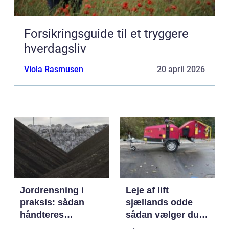
Forsikringsguide til et tryggere
hverdagsliv
Viola Rasmusen
20 april 2026
Jordrensning i
Leje af lift
praksis: sådan
sjællands odde
håndteres
sådan vælger du
forurenet jord
den rigtige løsning