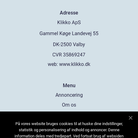
Adresse
web:
www.klikko.dk
Menu
Annoncering
Om os
Cookies
På vores website bruges cookies til at huske dine indstillinger,
Kontakt os
statistik og personalisering af indhold og annoncer. Denne
Sitemap
information deles med tredjepart. Ved fortsat brug af websiden