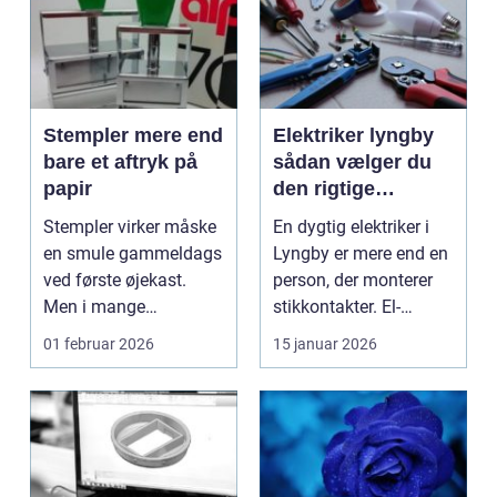
Stempler mere end
Elektriker lyngby
bare et aftryk på
sådan vælger du
papir
den rigtige
fagmand
Stempler virker måske
En dygtig elektriker i
en smule gammeldags
Lyngby er mere end en
ved første øjekast.
person, der monterer
Men i mange
stikkontakter. El-
virksomheder og også
installationer e...
01 februar 2026
15 januar 2026
hos ...