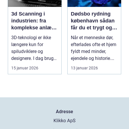
3d Scanning i
Dødsbo rydning
industrien: fra
københavn sådan
komplekse anlæg
får du et trygt og
til præcise
professionelt
3D-teknologi er ikke
Når et menneske dør,
beslutninger
forløb
længere kun for
efterlades ofte et hjem
spiludviklere og
fyldt med minder,
designere. I dag bruger
ejendele og historie.
en lang række
For mange pårør...
15 januar 2026
13 januar 2026
virksomh...
Adresse