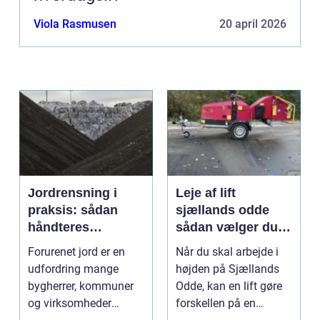
Viola Rasmusen
20 april 2026
Jordrensning i
Leje af lift
praksis: sådan
sjællands odde
håndteres
sådan vælger du
forurenet jord
den rigtige løsning
Forurenet jord er en
Når du skal arbejde i
ansvarligt
udfordring mange
højden på Sjællands
bygherrer, kommuner
Odde, kan en lift gøre
og virksomheder
forskellen på en