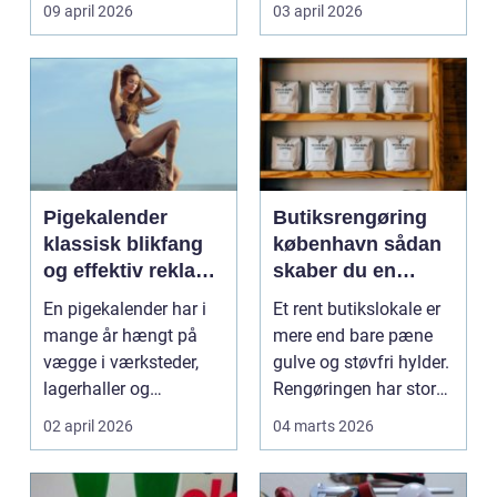
møder, når gamle
besværlig og en ov...
09 april 2026
03 april 2026
industrig...
Pigekalender
Butiksrengøring
klassisk blikfang
københavn sådan
og effektiv reklame
skaber du en
året rundt
butik, kunderne
En pigekalender har i
Et rent butikslokale er
har lyst til at
mange år hængt på
mere end bare pæne
komme tilbage til
vægge i værksteder,
gulve og støvfri hylder.
lagerhaller og
Rengøringen har stor
frokoststuer over hele
betydning f...
02 april 2026
04 marts 2026
la...