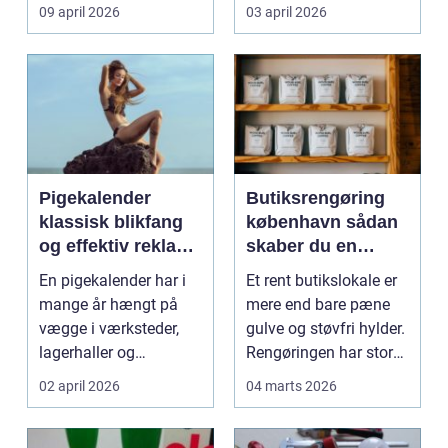
møder, når gamle
besværlig og en ov...
09 april 2026
03 april 2026
industrig...
Pigekalender
Butiksrengøring
klassisk blikfang
københavn sådan
og effektiv reklame
skaber du en
året rundt
butik, kunderne
En pigekalender har i
Et rent butikslokale er
har lyst til at
mange år hængt på
mere end bare pæne
komme tilbage til
vægge i værksteder,
gulve og støvfri hylder.
lagerhaller og
Rengøringen har stor
frokoststuer over hele
betydning f...
02 april 2026
04 marts 2026
la...