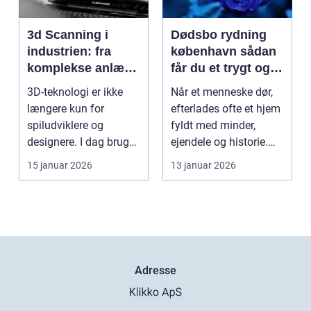
3d Scanning i
Dødsbo rydning
industrien: fra
københavn sådan
komplekse anlæg
får du et trygt og
til præcise
professionelt
3D-teknologi er ikke
Når et menneske dør,
beslutninger
forløb
længere kun for
efterlades ofte et hjem
spiludviklere og
fyldt med minder,
designere. I dag bruger
ejendele og historie.
en lang række
For mange pårør...
15 januar 2026
13 januar 2026
virksomh...
Adresse