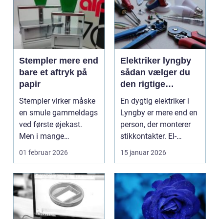
Stempler mere end
Elektriker lyngby
bare et aftryk på
sådan vælger du
papir
den rigtige
fagmand
Stempler virker måske
En dygtig elektriker i
en smule gammeldags
Lyngby er mere end en
ved første øjekast.
person, der monterer
Men i mange
stikkontakter. El-
virksomheder og også
installationer e...
01 februar 2026
15 januar 2026
hos ...