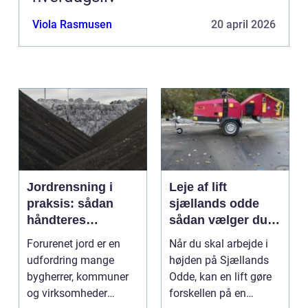
Viola Rasmusen
20 april 2026
Jordrensning i
Leje af lift
praksis: sådan
sjællands odde
håndteres
sådan vælger du
forurenet jord
den rigtige løsning
Forurenet jord er en
Når du skal arbejde i
ansvarligt
udfordring mange
højden på Sjællands
bygherrer, kommuner
Odde, kan en lift gøre
og virksomheder
forskellen på en