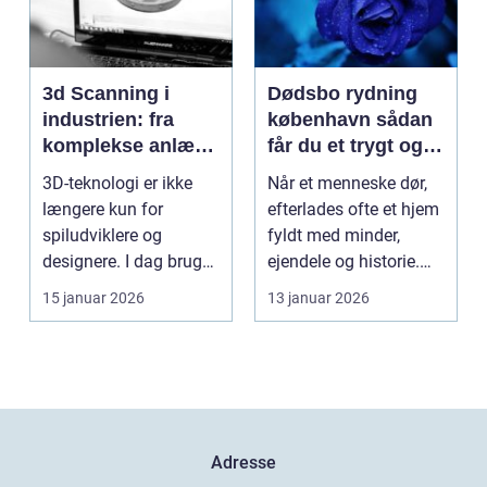
3d Scanning i
Dødsbo rydning
industrien: fra
københavn sådan
komplekse anlæg
får du et trygt og
til præcise
professionelt
3D-teknologi er ikke
Når et menneske dør,
beslutninger
forløb
længere kun for
efterlades ofte et hjem
spiludviklere og
fyldt med minder,
designere. I dag bruger
ejendele og historie.
en lang række
For mange pårør...
15 januar 2026
13 januar 2026
virksomh...
Adresse