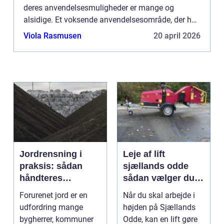
deres anvendelsesmuligheder er mange og
alsidige. Et voksende anvendelsesområde, der har
fanget særlig interesse, er drone inspektion.
Viola Rasmusen
20 april 2026
Inspektion med droner...
Jordrensning i
Leje af lift
praksis: sådan
sjællands odde
håndteres
sådan vælger du
forurenet jord
den rigtige løsning
Forurenet jord er en
Når du skal arbejde i
ansvarligt
udfordring mange
højden på Sjællands
bygherrer, kommuner
Odde, kan en lift gøre