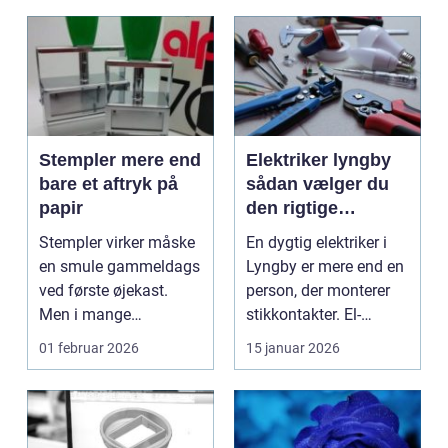
Stempler mere end
Elektriker lyngby
bare et aftryk på
sådan vælger du
papir
den rigtige
fagmand
Stempler virker måske
En dygtig elektriker i
en smule gammeldags
Lyngby er mere end en
ved første øjekast.
person, der monterer
Men i mange
stikkontakter. El-
virksomheder og også
installationer e...
01 februar 2026
15 januar 2026
hos ...