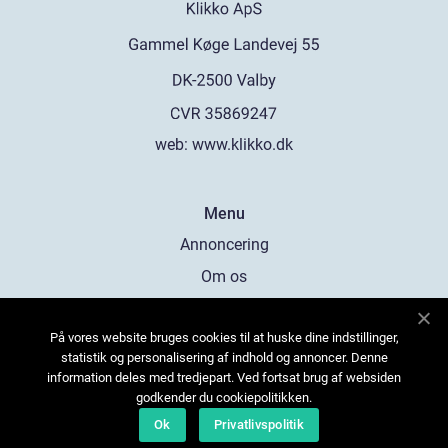
web:
www.klikko.dk
Menu
Annoncering
Om os
Cookies
På vores website bruges cookies til at huske dine indstillinger,
Kontakt os
statistik og personalisering af indhold og annoncer. Denne
Sitemap
information deles med tredjepart. Ved fortsat brug af websiden
godkender du cookiepolitikken.
Ok
Privatlivspolitik