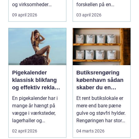
og virksomheder
forskellen på en
møder, når gamle
besværlig og en ov...
09 april 2026
03 april 2026
industrig...
Pigekalender
Butiksrengøring
klassisk blikfang
københavn sådan
og effektiv reklame
skaber du en
året rundt
butik, kunderne
En pigekalender har i
Et rent butikslokale er
har lyst til at
mange år hængt på
mere end bare pæne
komme tilbage til
vægge i værksteder,
gulve og støvfri hylder.
lagerhaller og
Rengøringen har stor
frokoststuer over hele
betydning f...
02 april 2026
04 marts 2026
la...