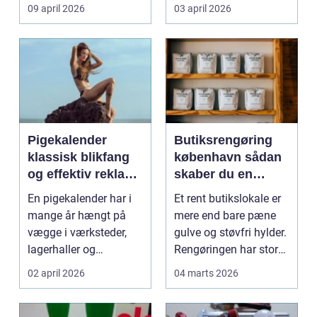
møder, når gamle
besværlig og en ov...
09 april 2026
03 april 2026
industrig...
Pigekalender
Butiksrengøring
klassisk blikfang
københavn sådan
og effektiv reklame
skaber du en
året rundt
butik, kunderne
En pigekalender har i
Et rent butikslokale er
har lyst til at
mange år hængt på
mere end bare pæne
komme tilbage til
vægge i værksteder,
gulve og støvfri hylder.
lagerhaller og
Rengøringen har stor
frokoststuer over hele
betydning f...
02 april 2026
04 marts 2026
la...