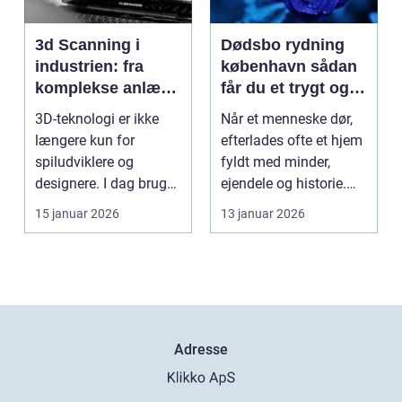
3d Scanning i
Dødsbo rydning
industrien: fra
københavn sådan
komplekse anlæg
får du et trygt og
til præcise
professionelt
3D-teknologi er ikke
Når et menneske dør,
beslutninger
forløb
længere kun for
efterlades ofte et hjem
spiludviklere og
fyldt med minder,
designere. I dag bruger
ejendele og historie.
en lang række
For mange pårør...
15 januar 2026
13 januar 2026
virksomh...
Adresse