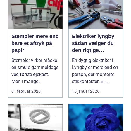
Stempler mere end
Elektriker lyngby
bare et aftryk på
sådan vælger du
papir
den rigtige
fagmand
Stempler virker måske
En dygtig elektriker i
en smule gammeldags
Lyngby er mere end en
ved første øjekast.
person, der monterer
Men i mange
stikkontakter. El-
virksomheder og også
installationer e...
01 februar 2026
15 januar 2026
hos ...