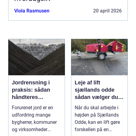
Viola Rasmusen
20 april 2026
Jordrensning i
Leje af lift
praksis: sådan
sjællands odde
håndteres
sådan vælger du
forurenet jord
den rigtige løsning
Forurenet jord er en
Når du skal arbejde i
ansvarligt
udfordring mange
højden på Sjællands
bygherrer, kommuner
Odde, kan en lift gøre
og virksomheder
forskellen på en