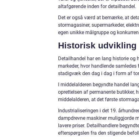
altafgørende inden for detailhandel.
Det er også værd at bemærke, at detai
stormagasiner, supermarkeder, elektr
egen unikke målgruppe og konkurren
Historisk udvikling
Detailhandel har en lang historie og 
markeder, hvor handlende samledes fo
stadigvæk den dag i dag i form af to
I middelalderen begyndte handel langs
oprettelsen af permanente butikker, 
middelalderen, at det første storma
Industrialiseringen i det 19. århundre
dampdrevne maskiner muliggjorde mass
lavere priser. Detailhandlere begynd
efterspørgslen fra den stigende befol