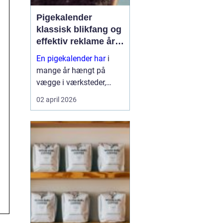
Pigekalender
klassisk blikfang og
effektiv reklame året
rundt
En pigekalender har
i
mange år hængt på
vægge i værksteder,
lagerhaller og
02 april 2026
frokoststuer over hele
landet. For nogle er den
et stykke tradition og
humor på
arbejdspladsen, for
andre er d...