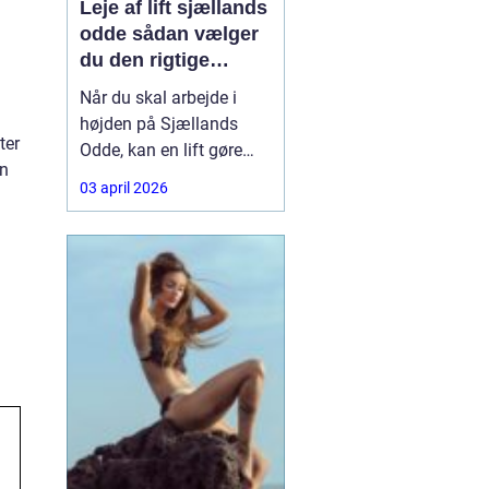
Leje af lift sjællands
odde sådan vælger
du den rigtige
løsning
Når du skal arbejde i
højden på Sjællands
ter
Odde, kan en lift gøre
en
forskellen på en
03 april 2026
besværlig og en
overskuelig opgave.
Hvad enten du skal
beskære træer, male
gavl, reparere tagrender
eller sætte nye skilte op,