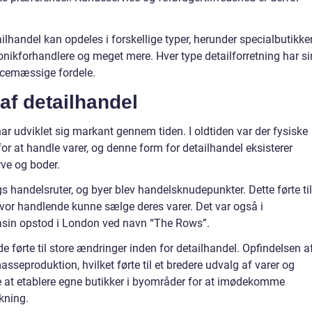
lhandel kan opdeles i forskellige typer, herunder specialbutikker
onikforhandlere og meget mere. Hver type detailforretning har si
cemæssige fordele.
 af detailhandel
har udviklet sig markant gennem tiden. I oldtiden var der fysiske
r at handle varer, og denne form for detailhandel eksisterer
rve og boder.
 handelsruter, og byer blev handelsknudepunkter. Dette førte til
hvor handlende kunne sælge deres varer. Det var også i
gasin opstod i London ved navn “The Rows”.
de førte til store ændringer inden for detailhandel. Opfindelsen a
eproduktion, hvilket førte til et bredere udvalg af varer og
te at etablere egne butikker i byområder for at imødekomme
kning.