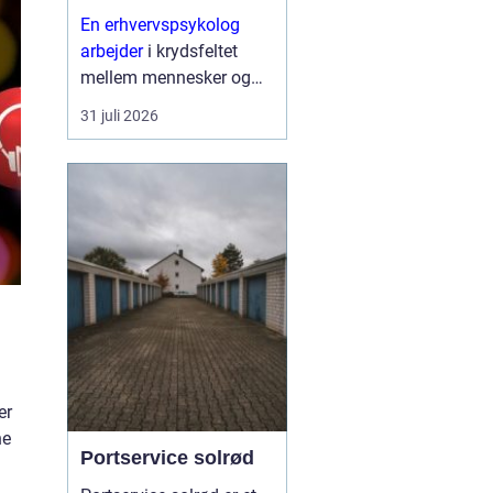
En erhvervspsykolog
arbejder
i krydsfeltet
mellem mennesker og
forretning. Fokus er ikke
31 juli 2026
kun på trivsel, men også
på, hvordan relationer,
samarbejde og følelser
påvirker resultater,
strategier og
forandringe...
er
ne
Portservice solrød