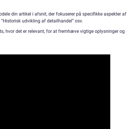
pdele din artikel i afsnit, der fokuserer på specifikke aspekter af
 “Historisk udvikling af detailhandel” osv.
nts, hvor det er relevant, for at fremhæve vigtige oplysninger og