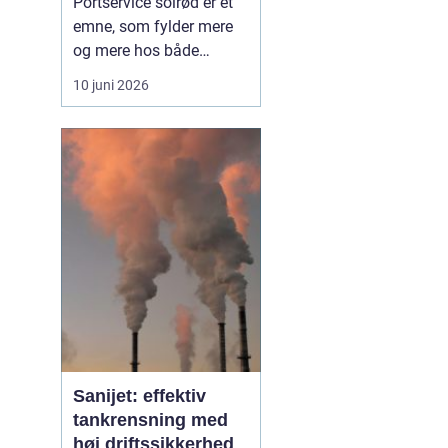
Portservice solrød er et
emne, som fylder mere
og mere hos både
private husejere og
10 juni 2026
virksomheder, der har
fokus på sikkerhed,
komfort og
driftssikkerhed i
hverdagen. Når en port
ikke fungerer, stopper
hverdagen hurtigt op, og
både logistik,
adgangsfo...
Sanijet: effektiv
tankrensning med
høj driftssikkerhed