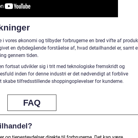
kninger
e i vores økonomi og tilbyder forbrugerne en bred vifte af produk
 givet en dybdegående forståelse af, hvad detailhandel er, samt 
ing gennem tiden.
en fortsat udvikler sig i trit med teknologiske fremskridt og
sfuld inden for denne industri er det nødvendigt at forblive
t skabe tilfredsstillende shoppingoplevelser for kunderne.
FAQ
ilhandel?
er og tjenesteydelser direkte til forbrugerne. Det kan være