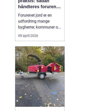
praksis: sådan
håndteres forurenet
jord ansvarligt
Forurenet jord er en
udfordring mange
bygherrer, kommuner og
virksomheder møder, når
09 april 2026
gamle industrigrunde
skal udvikles, eller der
opdages forurening i
forbindelse med
anlægsarbejde.
Jordrensning handler
om at fjerne eller
reducere skadelige
stoffer ...