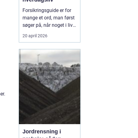
Forsikringsguide er for
mange et ord, man først
søger på, når noget i livet
ændrer sig.
Codan
og
20 april 2026
andre selskaber oplever,
at behovene skifter, når
du flytter, får børn, køber
bil eller ændrer job, og så
kan en enkel...
er.
Jordrensning i