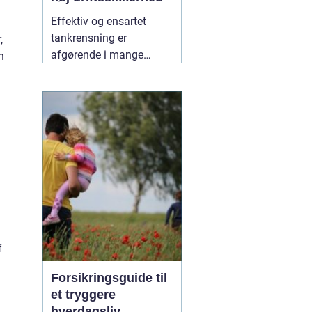
Effektiv og ensartet
tankrensning er
,
afgørende i mange
n
industrier. Især hvor
hygiejne, sikkerhed og
driftsøkonomi spiller en
stor rolle, kan små fejl få
store konsekvenser. Her
er roterende tankrensere
31 maj 2026
f
Forsikringsguide til
et tryggere
hverdagsliv