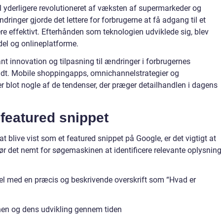
l yderligere revolutioneret af væksten af supermarkeder og
dringer gjorde det lettere for forbrugerne at få adgang til et
e effektivt. Efterhånden som teknologien udviklede sig, blev
del og onlineplatforme.
nt innovation og tilpasning til ændringer i forbrugernes
idt. Mobile shoppingapps, omnichannelstrategier og
r blot nogle af de tendenser, der præger detailhandlen i dagens
featured snippet
t blive vist som et featured snippet på Google, er det vigtigt at
ør det nemt for søgemaskinen at identificere relevante oplysning
rtikel med en præcis og beskrivende overskrift som “Hvad er
hen og dens udvikling gennem tiden