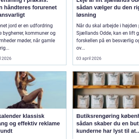
n håndteres forurenet
sådan vælger du den ri
ansvarligt
løsning
net jord er en udfordring
Når du skal arbejde i højden
 bygherrer, kommuner og
Sjællands Odde, kan en lift 
omheder møder, når gamle
forskellen på en besværlig o
ig...
ov...
l 2026
03 april 2026
ender klassisk
Butiksrengøring køben
ang og effektiv reklame
sådan skaber du en but
rundt
kunderne har lyst til at
komme tilbage til