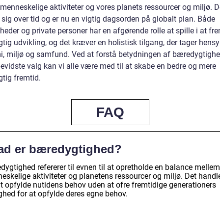
menneskelige aktiviteter og vores planets ressourcer og miljø. D
 sig over tid og er nu en vigtig dagsorden på globalt plan. Både
eder og private personer har en afgørende rolle at spille i at f
ig udvikling, og det kræver en holistisk tilgang, der tager hensyn
, miljø og samfund. Ved at forstå betydningen af bæredygtigh
evidste valg kan vi alle være med til at skabe en bedre og mere
tig fremtid.
FAQ
ad er bæredygtighed?
ygtighed refererer til evnen til at opretholde en balance mellem
eskelige aktiviteter og planetens ressourcer og miljø. Det handl
t opfylde nutidens behov uden at ofre fremtidige generationers
ghed for at opfylde deres egne behov.