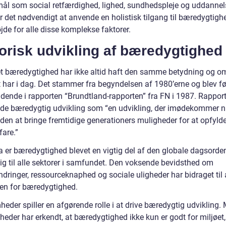
ål som social retfærdighed, lighed, sundhedspleje og uddannel
r det nødvendigt at anvende en holistisk tilgang til bæredygtighe
jde for alle disse komplekse faktorer.
orisk udvikling af bæredygtighed
t bæredygtighed har ikke altid haft den samme betydning og o
 har i dag. Det stammer fra begyndelsen af 1980’erne og blev fø
dende i rapporten “Brundtland-rapporten” fra FN i 1987. Rappor
ede bæredygtig udvikling som “en udvikling, der imødekommer n
den at bringe fremtidige generationers muligheder for at opfyld
fare.”
a er bæredygtighed blevet en vigtig del af den globale dagsorde
sig til alle sektorer i samfundet. Den voksende bevidsthed om
dringer, ressourceknaphed og sociale uligheder har bidraget til 
sen for bæredygtighed.
heder spiller en afgørende rolle i at drive bæredygtig udvikling
heder har erkendt, at bæredygtighed ikke kun er godt for miljøet