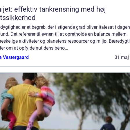
ijet: effektiv tankrensning med høj
ftssikkerhed
ygtighed er et begreb, der i stigende grad bliver italesat i dage
nd. Det refererer til evnen til at opretholde en balance mellem
skelige aktiviteter og planetens ressourcer og miljø. Bæredygt
er om at opfylde nutidens beho...
a Vestergaard
31 maj