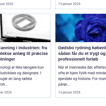
ruar 2026
15 januar 2026
anning i industrien: fra
Dødsbo rydning køben
lekse anlæg til præcise
sådan får du et trygt og
utninger
professionelt forløb
nologi er ikke længere kun
Når et menneske dør, efterla
iludviklere og designere. I
ofte et hjem fyldt med minde
ruger en lang række
ejendele og historie. For ma
mh...
pårør...
uar 2026
13 januar 2026