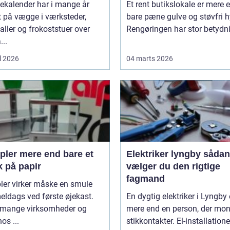
ekalender har i mange år
Et rent butikslokale er mere 
 på vægge i værksteder,
bare pæne gulve og støvfri h
aller og frokoststuer over
Rengøringen har stor betydnin
...
l 2026
04 marts 2026
 end bare et
Elektriker lyngby sådan
k på papir
vælger du den rigtige
fagmand
ler virker måske en smule
ldags ved første øjekast.
En dygtig elektriker i Lyngby 
mange virksomheder og
mere end en person, der mon
os ...
stikkontakter. El-installationer