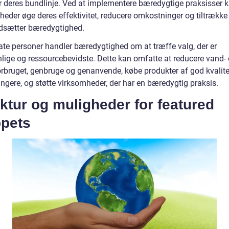
r deres bundlinje. Ved at implementere bæredygtige praksisser 
heder øge deres effektivitet, reducere omkostninger og tiltrække
dsætter bæredygtighed.
vate personer handler bæredygtighed om at træffe valg, der er
nlige og ressourcebevidste. Dette kan omfatte at reducere vand-
orbruget, genbruge og genanvende, købe produkter af god kvalitet
ngere, og støtte virksomheder, der har en bæredygtig praksis.
ktur og muligheder for featured
ppets