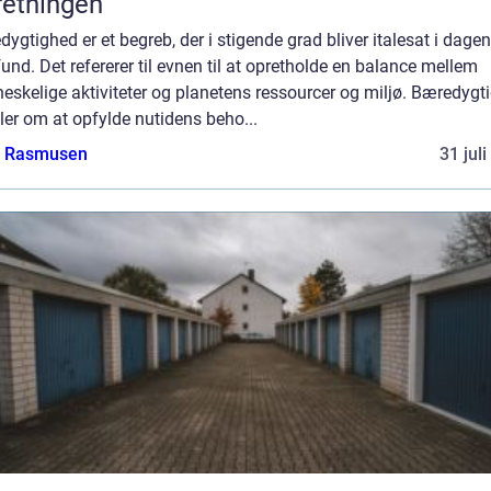
retningen
ygtighed er et begreb, der i stigende grad bliver italesat i dage
nd. Det refererer til evnen til at opretholde en balance mellem
skelige aktiviteter og planetens ressourcer og miljø. Bæredygt
er om at opfylde nutidens beho...
a Rasmusen
31 jul