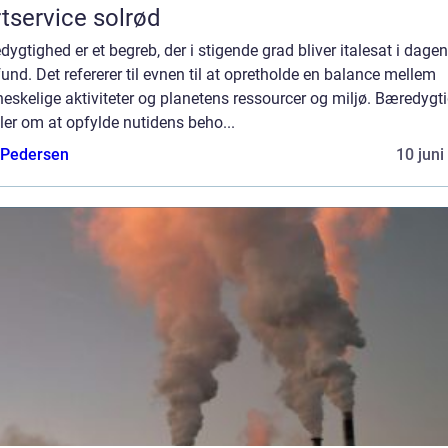
tservice solrød
ygtighed er et begreb, der i stigende grad bliver italesat i dage
nd. Det refererer til evnen til at opretholde en balance mellem
skelige aktiviteter og planetens ressourcer og miljø. Bæredygt
er om at opfylde nutidens beho...
 Pedersen
10 juni