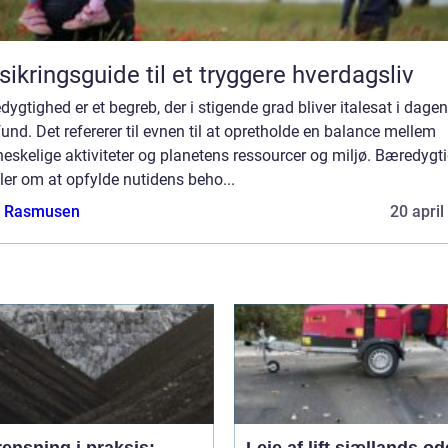
sikringsguide til et tryggere hverdagsliv
ygtighed er et begreb, der i stigende grad bliver italesat i dage
nd. Det refererer til evnen til at opretholde en balance mellem
skelige aktiviteter og planetens ressourcer og miljø. Bæredygt
er om at opfylde nutidens beho...
a Rasmusen
20 april
ensning i praksis:
Leje af lift sjællands o