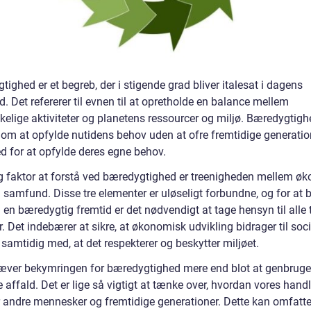
ighed er et begreb, der i stigende grad bliver italesat i dagens
 Det refererer til evnen til at opretholde en balance mellem
elige aktiviteter og planetens ressourcer og miljø. Bæredygtigh
 om at opfylde nutidens behov uden at ofre fremtidige generatio
d for at opfylde deres egne behov.
ig faktor at forstå ved bæredygtighed er treenigheden mellem øk
g samfund. Disse tre elementer er uløseligt forbundne, og for at
en bæredygtig fremtid er det nødvendigt at tage hensyn til alle 
. Det indebærer at sikre, at økonomisk udvikling bidrager til soci
samtidig med, at det respekterer og beskytter miljøet.
ræver bekymringen for bæredygtighed mere end blot at genbruge
 affald. Det er lige så vigtigt at tænke over, hvordan vores hand
r andre mennesker og fremtidige generationer. Dette kan omfatt