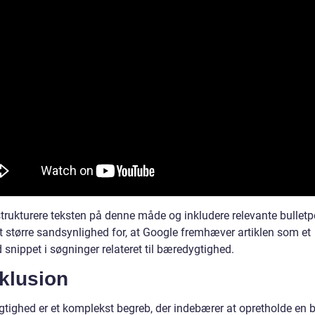
strukturere teksten på denne måde og inkludere relevante bulletp
et større sandsynlighed for, at Google fremhæver artiklen som et
 snippet i søgninger relateret til bæredygtighed.
klusion
tighed er et komplekst begreb, der indebærer at opretholde en 