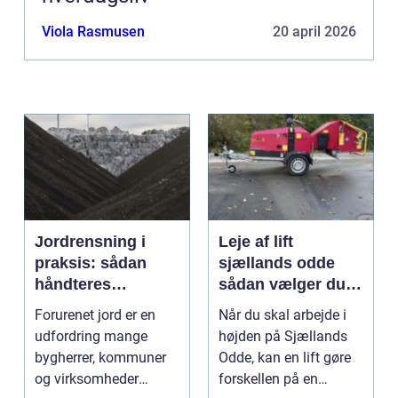
Viola Rasmusen
20 april 2026
Jordrensning i
Leje af lift
praksis: sådan
sjællands odde
håndteres
sådan vælger du
forurenet jord
den rigtige løsning
Forurenet jord er en
Når du skal arbejde i
ansvarligt
udfordring mange
højden på Sjællands
bygherrer, kommuner
Odde, kan en lift gøre
og virksomheder
forskellen på en