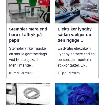
Stempler mere end
Elektriker lyngby
bare et aftryk på
sådan vælger du
papir
den rigtige
fagmand
Stempler virker måske
En dygtig elektriker i
en smule gammeldags
Lyngby er mere end en
ved første øjekast.
person, der monterer
Men i mange
stikkontakter. El-
virksomheder og også
installationer e...
01 februar 2026
15 januar 2026
hos ...