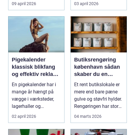
møder, når gamle
besværlig og en ov...
09 april 2026
03 april 2026
industrig...
Pigekalender
Butiksrengøring
klassisk blikfang
københavn sådan
og effektiv reklame
skaber du en
året rundt
butik, kunderne
En pigekalender har i
Et rent butikslokale er
har lyst til at
mange år hængt på
mere end bare pæne
komme tilbage til
vægge i værksteder,
gulve og støvfri hylder.
lagerhaller og
Rengøringen har stor
frokoststuer over hele
betydning f...
02 april 2026
04 marts 2026
la...