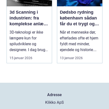
3d Scanning i
Dødsbo rydning
industrien: fra
københavn sådan
komplekse anlæg
får du et trygt og
til præcise
professionelt
3D-teknologi er ikke
Når et menneske dør,
beslutninger
forløb
længere kun for
efterlades ofte et hjem
spiludviklere og
fyldt med minder,
designere. I dag bruger
ejendele og historie.
en lang række
For mange pårør...
15 januar 2026
13 januar 2026
virksomh...
Adresse