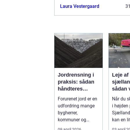
Laura Vestergaard
3
Jordrensning i
Leje af 
praksis: sådan
sjælla
håndteres
sådan 
forurenet jord
den rig
Forurenet jord er en
Når du s
ansvarligt
løsnin
udfordring mange
i højden
bygherrer,
Sjælland
kommuner og
kan en li
virksomheder
forskell
09 april 2026
03 april 