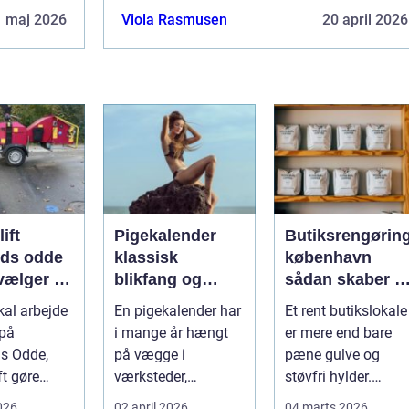
1 maj 2026
Viola Rasmusen
20 april 2026
lift
Pigekalender
Butiksrengørin
nds odde
klassisk
københavn
vælger du
blikfang og
sådan skaber d
tige
effektiv reklame
en butik,
kal arbejde
En pigekalender har
Et rent butikslokale
g
året rundt
kunderne har
 på
i mange år hængt
er mere end bare
lyst til at komm
s Odde,
på vægge i
pæne gulve og
tilbage til
ft gøre
værksteder,
støvfri hylder.
en på en
lagerhaller og
Rengøringen har
2026
02 april 2026
04 marts 2026