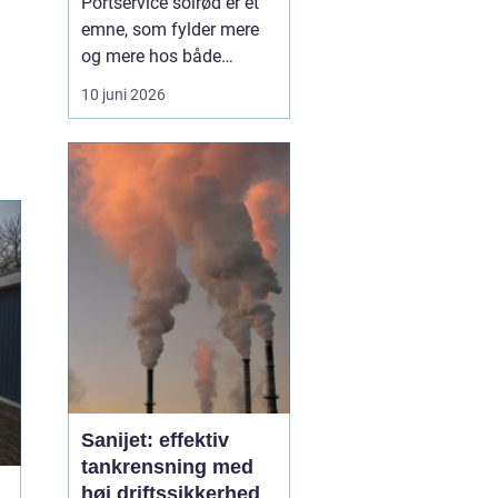
Portservice solrød er et
emne, som fylder mere
og mere hos både
private husejere og
10 juni 2026
virksomheder, der har
fokus på sikkerhed,
komfort og
driftssikkerhed i
hverdagen. Når en port
ikke fungerer, stopper
hverdagen hurtigt op, og
både logistik,
adgangsfo...
Sanijet: effektiv
tankrensning med
høj driftssikkerhed