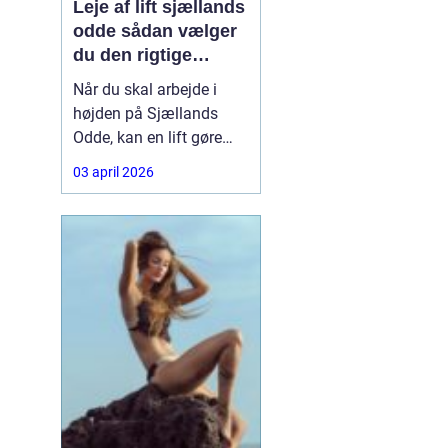
Leje af lift sjællands
odde sådan vælger
du den rigtige
løsning
Når du skal arbejde i
højden på Sjællands
Odde, kan en lift gøre
forskellen på en
03 april 2026
besværlig og en
overskuelig opgave.
Hvad enten du skal
beskære træer, male
gavl, reparere tagrender
eller sætte nye skilte op,