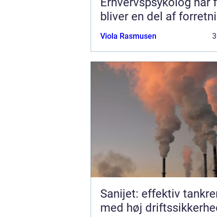
Erhvervspsykolog når følelser
bliver en del af forret
Viola Rasmusen
3
Sanijet: effektiv tankr
med høj driftssikkerh