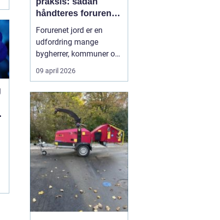
praksis: sådan
håndteres forurenet
jord ansvarligt
Forurenet jord er en
udfordring mange
bygherrer, kommuner og
virksomheder møder, når
09 april 2026
gamle industrigrunde
skal udvikles, eller der
g
opdages forurening i
forbindelse med
anlægsarbejde.
Jordrensning handler
om at fjerne eller
reducere skadelige
stoffer ...