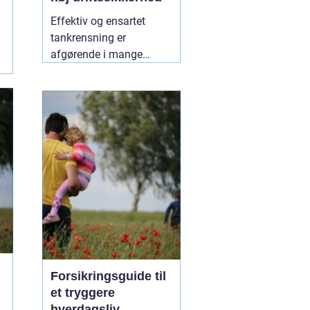
Effektiv og ensartet
tankrensning er
afgørende i mange
industrier. Især hvor
hygiejne, sikkerhed og
driftsøkonomi spiller en
stor rolle, kan små fejl få
store konsekvenser. Her
er roterende tankrensere
31 maj 2026
Forsikringsguide til
et tryggere
hverdagsliv