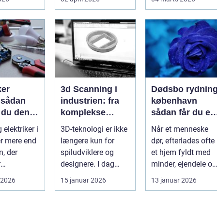
g og en
frokoststuer over
stor betydning f...
hele la...
ker
3d Scanning i
Dødsbo rydnin
n
industrien: fra
københavn
 du den
komplekse
sådan får du et
e fagmand
anlæg til
trygt og
 elektriker i
3D-teknologi er ikke
Når et menneske
præcise
professionelt
r mere end
længere kun for
dør, efterlades ofte
beslutninger
forløb
n, der
spiludviklere og
et hjem fyldt med
r
designere. I dag
minder, ejendele og
kter. El-
bruger en lang
historie. For mange
 2026
15 januar 2026
13 januar 2026
oner e...
række virksomh...
pårør...