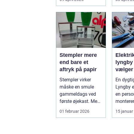
møder, når gamle
besværli
industrig...
ov...
Stempler mere
Elektri
end bare et
lyngby såda
aftryk på papir
vælger
rigtig
Stempler virker
En dygtig
måske en smule
Lyngby e
gammeldags ved
en perso
første øjekast. Men i
montere
mange
stikkonta
01 februar 2026
15 januar
virksomheder og
installati
også hos ...