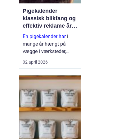
Pigekalender
klassisk blikfang og
effektiv reklame året
rundt
En pigekalender har
i
mange år hængt på
vægge i værksteder,
lagerhaller og
02 april 2026
frokoststuer over hele
landet. For nogle er den
et stykke tradition og
humor på
arbejdspladsen, for
andre er d...