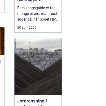
Forsikringsguide er for
mange et ord, man først
søger på, når noget i livet
ændrer sig.
Codan
og
20 april 2026
andre selskaber oplever,
at behovene skifter, når
du flytter, får børn, køber
bil eller ændrer job, og så
kan en enkel...
g
u
e
Jordrensning i