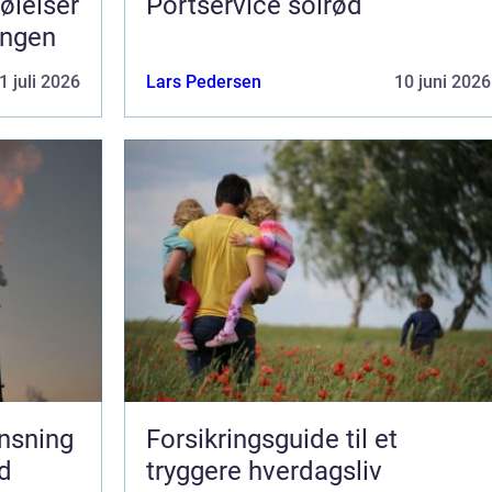
Portservice solrød
ningen
1 juli 2026
Lars Pedersen
10 juni 2026
ensning
Forsikringsguide til et
ed
tryggere hverdagsliv