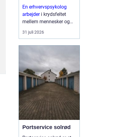
En erhvervspsykolog
arbejder
i krydsfeltet
mellem mennesker og
forretning. Fokus er ikke
31 juli 2026
kun på trivsel, men også
på, hvordan relationer,
samarbejde og følelser
påvirker resultater,
strategier og
forandringe...
Portservice solrød