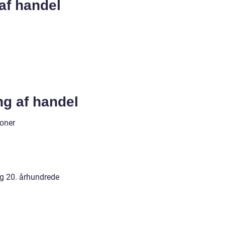
 af handel
ng af handel
ioner
og 20. århundrede