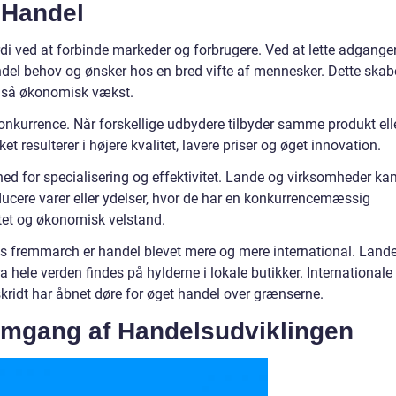
 Handel
i ved at forbinde markeder og forbrugere. Ved at lette adgange
andel behov og ønsker hos en bred vifte af mennesker. Dette skab
også økonomisk vækst.
onkurrence. Når forskellige udbydere tilbyder samme produkt ell
et resulterer i højere kvalitet, lavere priser og øget innovation.
hed for specialisering og effektivitet. Lande og virksomheder ka
ducere varer eller ydelser, hvor de har en konkurrencemæssig
vitet og økonomisk velstand.
ns fremmarch er handel blevet mere og mere international. Lande
 hele verden findes på hylderne i lokale butikker. Internationale
kridt har åbnet døre for øget handel over grænserne.
emgang af Handelsudviklingen