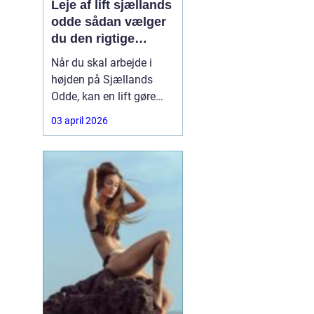
Leje af lift sjællands
odde sådan vælger
du den rigtige
løsning
Når du skal arbejde i
højden på Sjællands
Odde, kan en lift gøre
forskellen på en
03 april 2026
besværlig og en
overskuelig opgave.
Hvad enten du skal
beskære træer, male
gavl, reparere tagrender
eller sætte nye skilte op,