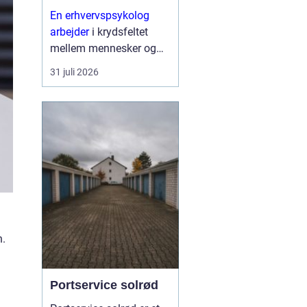
En erhvervspsykolog
arbejder
i krydsfeltet
mellem mennesker og
forretning. Fokus er ikke
31 juli 2026
kun på trivsel, men også
på, hvordan relationer,
samarbejde og følelser
påvirker resultater,
strategier og
forandringe...
n.
Portservice solrød