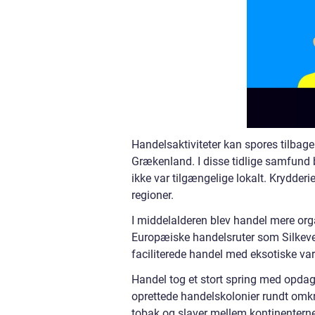
Handelsaktiviteter kan spores tilbag
Grækenland. I disse tidlige samfund b
ikke var tilgængelige lokalt. Krydderi
regioner.
I middelalderen blev handel mere org
Europæiske handelsruter som Silkev
faciliterede handel med eksotiske va
Handel tog et stort spring med opdag
oprettede handelskolonier rundt omkr
tobak og slaver mellem kontinenterne