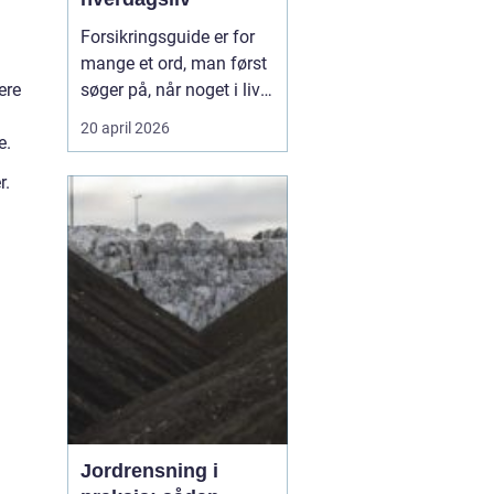
Forsikringsguide er for
mange et ord, man først
ere
søger på, når noget i livet
ændrer sig.
Codan
og
20 april 2026
e.
andre selskaber oplever,
at behovene skifter, når
r.
du flytter, får børn, køber
bil eller ændrer job, og så
kan en enkel...
Jordrensning i