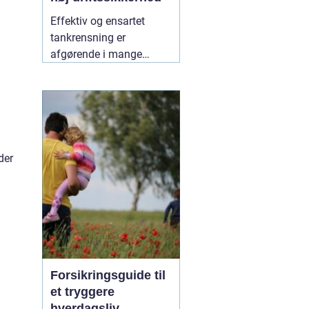
Effektiv og ensartet
tankrensning er
afgørende i mange
industrier. Især hvor
hygiejne, sikkerhed og
driftsøkonomi spiller en
stor rolle, kan små fejl få
store konsekvenser. Her
er roterende tankrensere
der
31 maj 2026
Forsikringsguide til
et tryggere
hverdagsliv