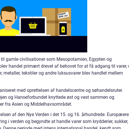
e til gamle civilisationer som Mesopotamien, Egypten og
lev handel primært drevet af behovet for at få adgang til varer, 
er, metaller, tekstiler og andre luksusvarer blev handlet mellem
aniseret med oprettelsen af handelscentre og søhandelsruter.
ejen og Hanseforbundet knyttede øst og vest sammen og
rer fra Asien og Middelhavsområdet.
elsen af den Nye Verden i det 15. og 16. århundrede. Europæere
ing i verden og begyndte at handle varer som krydderier, sukker,
. Denne periode med intens international handel, kendt som