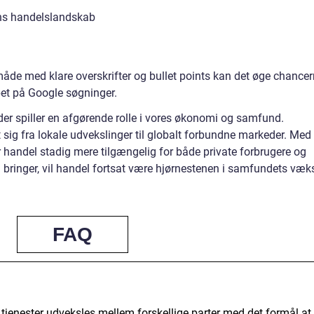
ens handelslandskab
måde med klare overskrifter og bullet points kan det øge chance
ppet på Google søgninger.
der spiller en afgørende rolle i vores økonomi og samfund.
sig fra lokale udvekslinger til globalt forbundne markeder. Med
er handel stadig mere tilgængelig for både private forbrugere og
bringer, vil handel fortsat være hjørnestenen i samfundets væk
FAQ
 tjenester udveksles mellem forskellige parter med det formål at