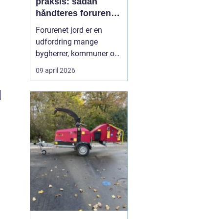
praksis: sådan
håndteres forurenet
jord ansvarligt
Forurenet jord er en
udfordring mange
bygherrer, kommuner og
virksomheder møder, når
09 april 2026
gamle industrigrunde
skal udvikles, eller der
d
opdages forurening i
forbindelse med
anlægsarbejde.
Jordrensning handler
om at fjerne eller
reducere skadelige
stoffer ...