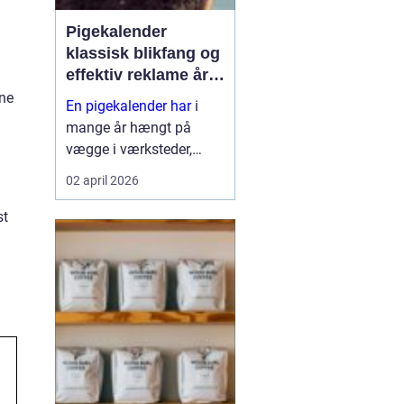
Pigekalender
klassisk blikfang og
effektiv reklame året
rundt
rne
En pigekalender har
i
mange år hængt på
vægge i værksteder,
lagerhaller og
02 april 2026
frokoststuer over hele
landet. For nogle er den
st
et stykke tradition og
humor på
arbejdspladsen, for
andre er d...