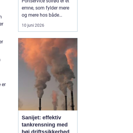
Portservice solrød er et
emne, som fylder mere
og mere hos både
n
private husejere og
er
10 juni 2026
virksomheder, der har
fokus på sikkerhed,
er
komfort og
driftssikkerhed i
hverdagen. Når en port
n
ikke fungerer, stopper
hverdagen hurtigt op, og
både logistik,
 er
adgangsfo...
Sanijet: effektiv
tankrensning med
høj driftssikkerhed