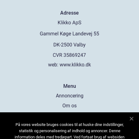
Adresse
web:
www.klikko.dk
Menu
Annoncering
Om os
Cookies
På vores website bruges cookies til at huske dine indstillinger,
Kontakt os
statistik og personalisering af indhold og annoncer. Denne
Sitemap
information deles med tredjepart. Ved fortsat brug af websiden