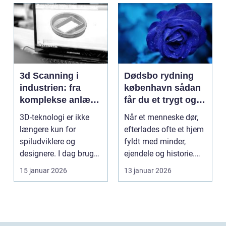
3d Scanning i
Dødsbo rydning
industrien: fra
københavn sådan
komplekse anlæg
får du et trygt og
til præcise
professionelt
3D-teknologi er ikke
Når et menneske dør,
beslutninger
forløb
længere kun for
efterlades ofte et hjem
spiludviklere og
fyldt med minder,
designere. I dag bruger
ejendele og historie.
en lang række
For mange pårør...
15 januar 2026
13 januar 2026
virksomh...