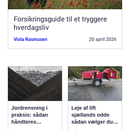
Forsikringsguide til et tryggere
hverdagsliv
Viola Rasmusen
20 april 2026
Jordrensning i
Leje af lift
praksis: sådan
sjællands odde
håndteres
sådan vælger du
forurenet jord
den rigtige løsning