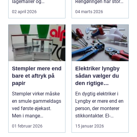
lagerhaller og
Rengøringen har stor
frokoststuer over hele
betydning f...
02 april 2026
04 marts 2026
la...
Stempler mere end
Elektriker lyngby
bare et aftryk på
sådan vælger du
papir
den rigtige
fagmand
Stempler virker måske
En dygtig elektriker i
en smule gammeldags
Lyngby er mere end en
ved første øjekast.
person, der monterer
Men i mange
stikkontakter. El-
virksomheder og også
installationer e...
01 februar 2026
15 januar 2026
hos ...