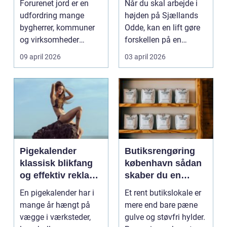
Forurenet jord er en
Når du skal arbejde i
ansvarligt
udfordring mange
højden på Sjællands
bygherrer, kommuner
Odde, kan en lift gøre
og virksomheder
forskellen på en
møder, når gamle
besværlig og en ov...
09 april 2026
03 april 2026
industrig...
Pigekalender
Butiksrengøring
klassisk blikfang
københavn sådan
og effektiv reklame
skaber du en
året rundt
butik, kunderne
En pigekalender har i
Et rent butikslokale er
har lyst til at
mange år hængt på
mere end bare pæne
komme tilbage til
vægge i værksteder,
gulve og støvfri hylder.