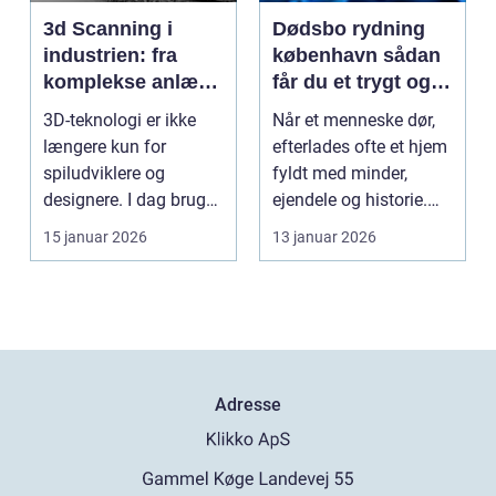
3d Scanning i
Dødsbo rydning
industrien: fra
københavn sådan
komplekse anlæg
får du et trygt og
til præcise
professionelt
3D-teknologi er ikke
Når et menneske dør,
beslutninger
forløb
længere kun for
efterlades ofte et hjem
spiludviklere og
fyldt med minder,
designere. I dag bruger
ejendele og historie.
en lang række
For mange pårør...
15 januar 2026
13 januar 2026
virksomh...
Adresse