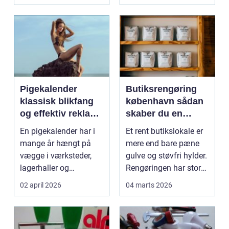
industrig...
Pigekalender
Butiksrengøring
klassisk blikfang
københavn sådan
og effektiv reklame
skaber du en
året rundt
butik, kunderne
En pigekalender har i
Et rent butikslokale er
har lyst til at
mange år hængt på
mere end bare pæne
komme tilbage til
vægge i værksteder,
gulve og støvfri hylder.
lagerhaller og
Rengøringen har stor
frokoststuer over hele
betydning f...
02 april 2026
04 marts 2026
la...