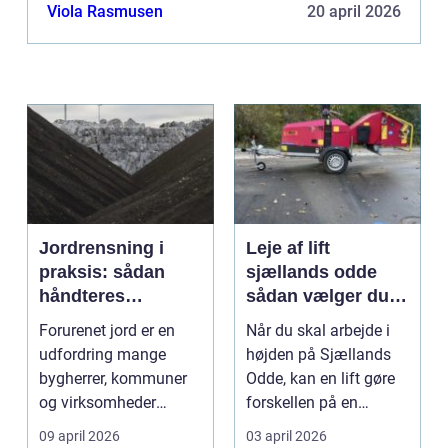
Viola Rasmusen
20 april 2026
Jordrensning i
Leje af lift
praksis: sådan
sjællands odde
håndteres
sådan vælger du
forurenet jord
den rigtige løsning
Forurenet jord er en
Når du skal arbejde i
ansvarligt
udfordring mange
højden på Sjællands
bygherrer, kommuner
Odde, kan en lift gøre
og virksomheder
forskellen på en
møder, når gamle
besværlig og en ov...
09 april 2026
03 april 2026