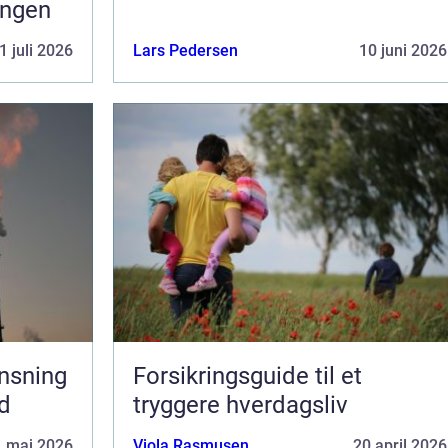
ningen
1 juli 2026
Lars Pedersen
10 juni 2026
ensning
Forsikringsguide til et
ed
tryggere hverdagsliv
1 maj 2026
Viola Rasmusen
20 april 2026