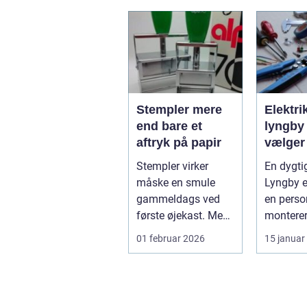
industrig...
ov...
Stempler mere
Elektri
end bare et
lyngby såda
aftryk på papir
vælger
rigtig
Stempler virker
En dygtig
måske en smule
Lyngby e
gammeldags ved
en perso
første øjekast. Men i
montere
mange
stikkonta
01 februar 2026
15 januar
virksomheder og
installati
også hos ...