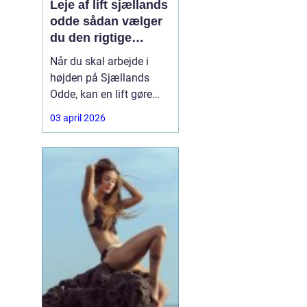
Leje af lift sjællands
odde sådan vælger
du den rigtige
løsning
Når du skal arbejde i
højden på Sjællands
Odde, kan en lift gøre
forskellen på en
03 april 2026
besværlig og en
overskuelig opgave.
Hvad enten du skal
beskære træer, male
gavl, reparere tagrender
eller sætte nye skilte op,