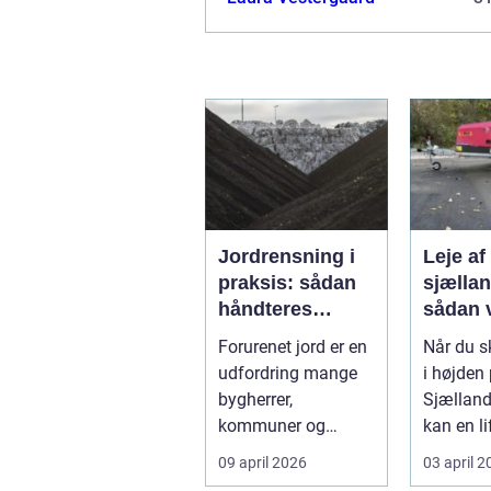
Jordrensning i
Leje af 
praksis: sådan
sjælla
håndteres
sådan 
forurenet jord
den rig
Forurenet jord er en
Når du s
ansvarligt
løsnin
udfordring mange
i højden
bygherrer,
Sjælland
kommuner og
kan en li
virksomheder
forskell
09 april 2026
03 april 
møder, når gamle
besværli