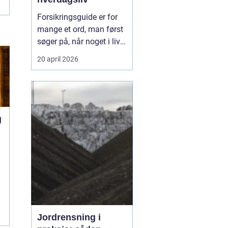
Forsikringsguide er for
mange et ord, man først
søger på, når noget i livet
ændrer sig.
Codan
og
20 april 2026
andre selskaber oplever,
at behovene skifter, når
du flytter, får børn, køber
bil eller ændrer job, og så
kan en enkel...
g
u
e
Jordrensning i