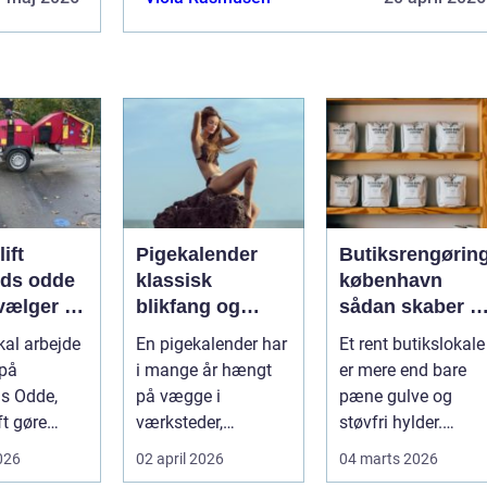
lift
Pigekalender
Butiksrengørin
nds odde
klassisk
københavn
vælger du
blikfang og
sådan skaber d
tige
effektiv reklame
en butik,
kal arbejde
En pigekalender har
Et rent butikslokale
g
året rundt
kunderne har
 på
i mange år hængt
er mere end bare
lyst til at komm
s Odde,
på vægge i
pæne gulve og
tilbage til
ft gøre
værksteder,
støvfri hylder.
en på en
lagerhaller og
Rengøringen har
2026
02 april 2026
04 marts 2026
g og en
frokoststuer over
stor betydning f...