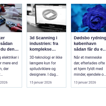
hele la...
ker
3d Scanning i
Dødsbo rydnin
n
industrien: fra
københavn
 du den
komplekse
sådan får du et
e fagmand
anlæg til
trygt og
 elektriker i
3D-teknologi er ikke
Når et menneske
præcise
professionelt
r mere end
længere kun for
dør, efterlades ofte
beslutninger
forløb
n, der
spiludviklere og
et hjem fyldt med
r
designere. I dag
minder, ejendele og
kter. El-
bruger en lang
historie. For mange
 2026
15 januar 2026
13 januar 2026
oner e...
række virksomh...
pårør...