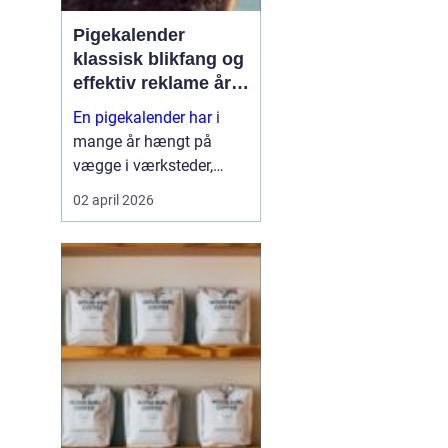
Pigekalender
klassisk blikfang og
effektiv reklame året
rundt
En pigekalender har
i
mange år hængt på
vægge i værksteder,
lagerhaller og
02 april 2026
frokoststuer over hele
landet. For nogle er den
et stykke tradition og
humor på
arbejdspladsen, for
andre er d...