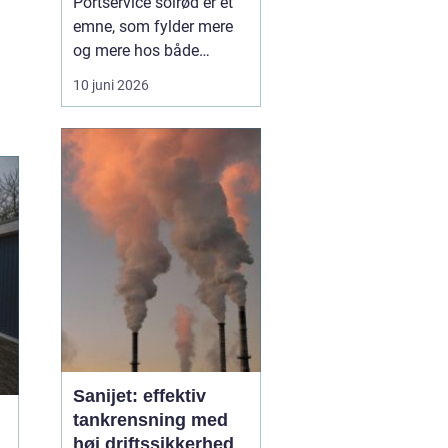
Portservice solrød er et
emne, som fylder mere
og mere hos både
private husejere og
10 juni 2026
virksomheder, der har
fokus på sikkerhed,
komfort og
driftssikkerhed i
hverdagen. Når en port
ikke fungerer, stopper
hverdagen hurtigt op, og
både logistik,
adgangsfo...
Sanijet: effektiv
tankrensning med
høj driftssikkerhed