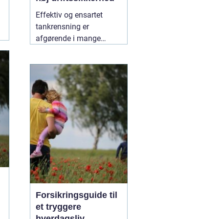
Effektiv og ensartet
tankrensning er
afgørende i mange
industrier. Især hvor
hygiejne, sikkerhed og
driftsøkonomi spiller en
stor rolle, kan små fejl få
store konsekvenser. Her
er roterende tankrensere
31 maj 2026
Forsikringsguide til
et tryggere
hverdagsliv