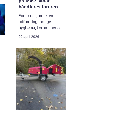
praksis: sådan
håndteres forurenet
jord ansvarligt
Forurenet jord er en
udfordring mange
bygherrer, kommuner og
virksomheder møder, når
09 april 2026
gamle industrigrunde
g
skal udvikles, eller der
opdages forurening i
forbindelse med
anlægsarbejde.
Jordrensning handler
om at fjerne eller
reducere skadelige
stoffer ...