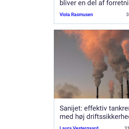
bliver en del af forret
Viola Rasmusen
3
Sanijet: effektiv tankr
med høj driftssikkerh
Laura Vestergaard
3