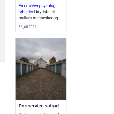
En erhvervspsykolog
arbejder
i krydsfeltet
mellem mennesker og
forretning. Fokus er ikke
31 juli 2026
kun på trivsel, men også
på, hvordan relationer,
samarbejde og følelser
påvirker resultater,
strategier og
forandringe...
Portservice solrød