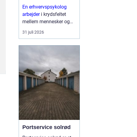
En erhvervspsykolog
arbejder
i krydsfeltet
mellem mennesker og
forretning. Fokus er ikke
31 juli 2026
kun på trivsel, men også
på, hvordan relationer,
samarbejde og følelser
påvirker resultater,
strategier og
forandringe...
Portservice solrød