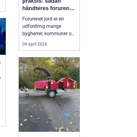
praksis: sådan
håndteres forurenet
jord ansvarligt
Forurenet jord er en
udfordring mange
bygherrer, kommuner og
virksomheder møder, når
09 april 2026
gamle industrigrunde
skal udvikles, eller der
g
opdages forurening i
forbindelse med
anlægsarbejde.
Jordrensning handler
om at fjerne eller
reducere skadelige
stoffer ...