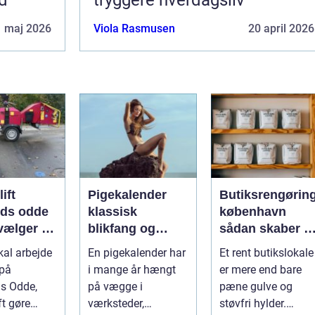
1 maj 2026
Viola Rasmusen
20 april 2026
lift
Pigekalender
Butiksrengørin
nds odde
klassisk
københavn
vælger du
blikfang og
sådan skaber d
tige
effektiv reklame
en butik,
kal arbejde
En pigekalender har
Et rent butikslokale
g
året rundt
kunderne har
 på
i mange år hængt
er mere end bare
lyst til at komm
s Odde,
på vægge i
pæne gulve og
tilbage til
ft gøre
værksteder,
støvfri hylder.