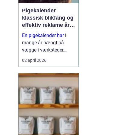
Pigekalender
klassisk blikfang og
effektiv reklame året
rundt
En pigekalender har
i
mange år hængt på
vægge i værksteder,
lagerhaller og
02 april 2026
frokoststuer over hele
landet. For nogle er den
et stykke tradition og
humor på
arbejdspladsen, for
andre er d...