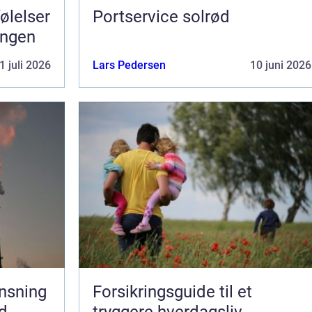
Portservice solrød
ningen
1 juli 2026
Lars Pedersen
10 juni 2026
ensning
Forsikringsguide til et
ed
tryggere hverdagsliv