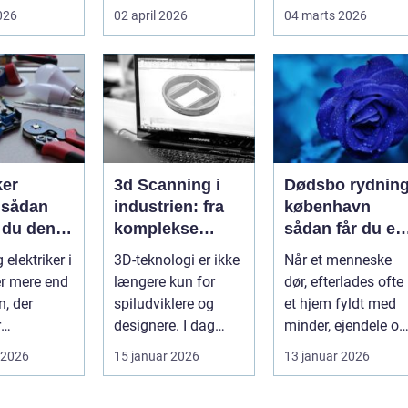
en på en
lagerhaller og
Rengøringen har
2026
02 april 2026
04 marts 2026
g og en
frokoststuer over
stor betydning f...
hele la...
ker
3d Scanning i
Dødsbo rydnin
n
industrien: fra
københavn
 du den
komplekse
sådan får du et
e fagmand
anlæg til
trygt og
 elektriker i
3D-teknologi er ikke
Når et menneske
præcise
professionelt
r mere end
længere kun for
dør, efterlades ofte
beslutninger
forløb
n, der
spiludviklere og
et hjem fyldt med
r
designere. I dag
minder, ejendele og
kter. El-
bruger en lang
historie. For mange
 2026
15 januar 2026
13 januar 2026
oner e...
række virksomh...
pårør...