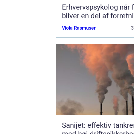
Erhvervspsykolog når følelser
bliver en del af forret
Viola Rasmusen
3
Sanijet: effektiv tankr
med høj driftssikkerh