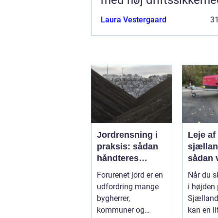
Laura Vestergaard
3
Jordrensning i
Leje af 
praksis: sådan
sjælla
håndteres
sådan 
forurenet jord
den rig
Forurenet jord er en
Når du s
ansvarligt
løsnin
udfordring mange
i højden
bygherrer,
Sjælland
kommuner og
kan en li