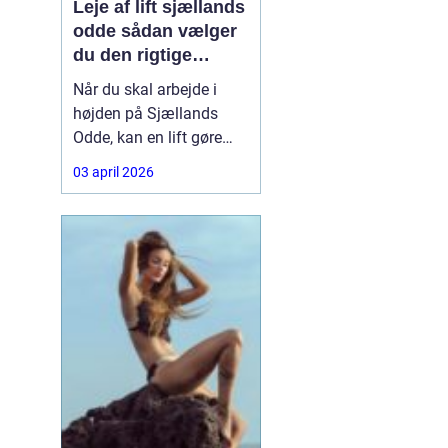
Leje af lift sjællands
odde sådan vælger
du den rigtige
løsning
Når du skal arbejde i
højden på Sjællands
Odde, kan en lift gøre
forskellen på en
03 april 2026
besværlig og en
overskuelig opgave.
Hvad enten du skal
beskære træer, male
gavl, reparere tagrender
eller sætte nye skilte op,