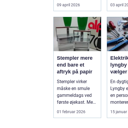
virksomheder
forskell
09 april 2026
03 april 
møder, når gamle
besværli
industrig...
ov...
Stempler mere
Elektri
end bare et
lyngby såda
aftryk på papir
vælger
rigtig
Stempler virker
En dygtig
måske en smule
Lyngby e
gammeldags ved
en perso
første øjekast. Men i
montere
mange
stikkonta
01 februar 2026
15 januar
virksomheder og
installati
også hos ...