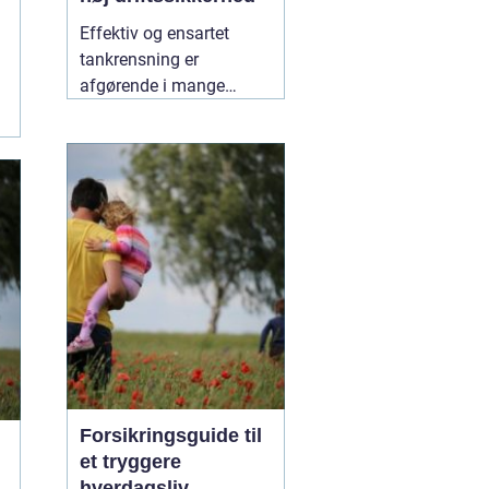
Effektiv og ensartet
tankrensning er
afgørende i mange
industrier. Især hvor
hygiejne, sikkerhed og
driftsøkonomi spiller en
stor rolle, kan små fejl få
store konsekvenser. Her
er roterende tankrensere
31 maj 2026
Forsikringsguide til
et tryggere
hverdagsliv