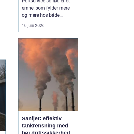
Portservice solrød er et
emne, som fylder mere
og mere hos både
private husejere og
10 juni 2026
virksomheder, der har
fokus på sikkerhed,
komfort og
driftssikkerhed i
hverdagen. Når en port
ikke fungerer, stopper
hverdagen hurtigt op, og
både logistik,
adgangsfo...
Sanijet: effektiv
tankrensning med
høj driftssikkerhed