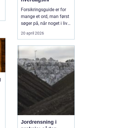
Forsikringsguide er for
mange et ord, man først
søger på, når noget i livet
ændrer sig.
Codan
og
20 april 2026
andre selskaber oplever,
at behovene skifter, når
du flytter, får børn, køber
bil eller ændrer job, og så
kan en enkel...
g
u
e
Jordrensning i