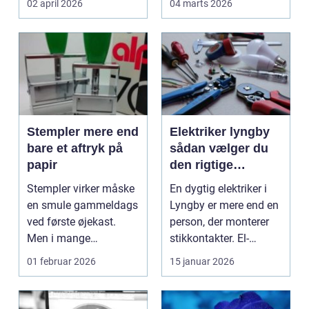
02 april 2026
04 marts 2026
la...
Stempler mere end
Elektriker lyngby
bare et aftryk på
sådan vælger du
papir
den rigtige
fagmand
Stempler virker måske
En dygtig elektriker i
en smule gammeldags
Lyngby er mere end en
ved første øjekast.
person, der monterer
Men i mange
stikkontakter. El-
virksomheder og også
installationer e...
01 februar 2026
15 januar 2026
hos ...