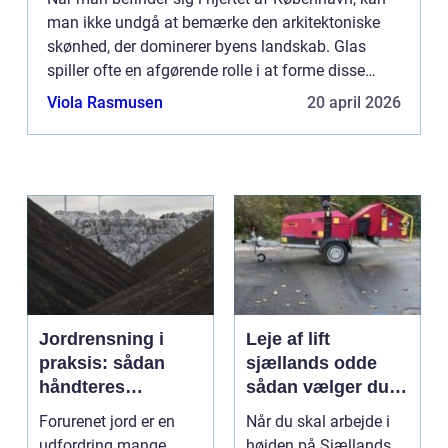
man ikke undgå at bemærke den arkitektoniske
skønhed, der dominerer byens landskab. Glas
spiller ofte en afgørende rolle i at forme disse
visuelle mestervær...
Viola Rasmusen
20 april 2026
Jordrensning i
Leje af lift
praksis: sådan
sjællands odde
håndteres
sådan vælger du
forurenet jord
den rigtige løsning
Forurenet jord er en
Når du skal arbejde i
ansvarligt
udfordring mange
højden på Sjællands