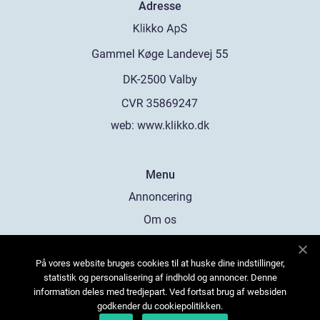
Adresse
web:
www.klikko.dk
Menu
Annoncering
Om os
Cookies
På vores website bruges cookies til at huske dine indstillinger,
Kontakt os
statistik og personalisering af indhold og annoncer. Denne
Sitemap
information deles med tredjepart. Ved fortsat brug af websiden
godkender du cookiepolitikken.