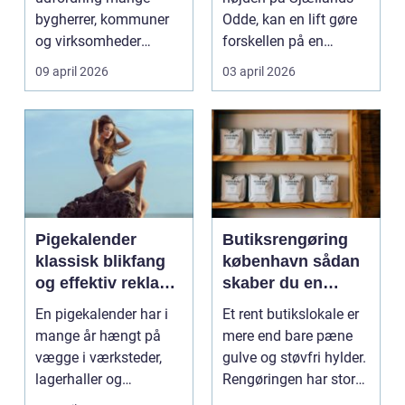
bygherrer, kommuner
Odde, kan en lift gøre
og virksomheder
forskellen på en
møder, når gamle
besværlig og en ov...
09 april 2026
03 april 2026
industrig...
Pigekalender
Butiksrengøring
klassisk blikfang
københavn sådan
og effektiv reklame
skaber du en
året rundt
butik, kunderne
En pigekalender har i
Et rent butikslokale er
har lyst til at
mange år hængt på
mere end bare pæne
komme tilbage til
vægge i værksteder,
gulve og støvfri hylder.
lagerhaller og
Rengøringen har stor
frokoststuer over hele
betydning f...