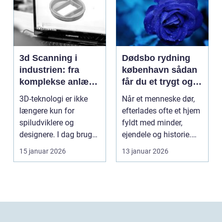
3d Scanning i
Dødsbo rydning
industrien: fra
københavn sådan
komplekse anlæg
får du et trygt og
til præcise
professionelt
3D-teknologi er ikke
Når et menneske dør,
beslutninger
forløb
længere kun for
efterlades ofte et hjem
spiludviklere og
fyldt med minder,
designere. I dag bruger
ejendele og historie.
en lang række
For mange pårør...
15 januar 2026
13 januar 2026
virksomh...