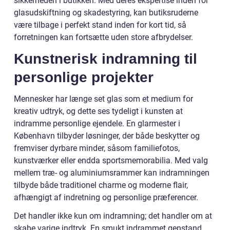
sikkerheden i butikken. Med deres ekspertise inden for
glasudskiftning og skadestyring, kan butiksruderne
være tilbage i perfekt stand inden for kort tid, så
forretningen kan fortsætte uden store afbrydelser.
Kunstnerisk indramning til
personlige projekter
Mennesker har længe set glas som et medium for
kreativ udtryk, og dette ses tydeligt i kunsten at
indramme personlige ejendele. En glarmester i
København tilbyder løsninger, der både beskytter og
fremviser dyrbare minder, såsom familiefotos,
kunstværker eller endda sportsmemorabilia. Med valg
mellem træ- og aluminiumsrammer kan indramningen
tilbyde både traditionel charme og moderne flair,
afhængigt af indretning og personlige præferencer.
Det handler ikke kun om indramning; det handler om at
skabe varige indtryk. En smukt indrammet genstand