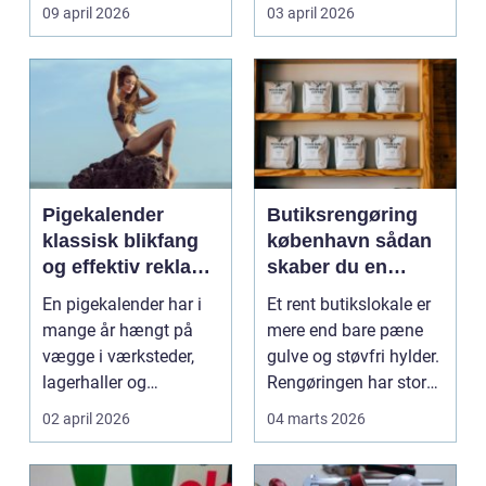
møder, når gamle
besværlig og en ov...
09 april 2026
03 april 2026
industrig...
Pigekalender
Butiksrengøring
klassisk blikfang
københavn sådan
og effektiv reklame
skaber du en
året rundt
butik, kunderne
En pigekalender har i
Et rent butikslokale er
har lyst til at
mange år hængt på
mere end bare pæne
komme tilbage til
vægge i værksteder,
gulve og støvfri hylder.
lagerhaller og
Rengøringen har stor
frokoststuer over hele
betydning f...
02 april 2026
04 marts 2026
la...