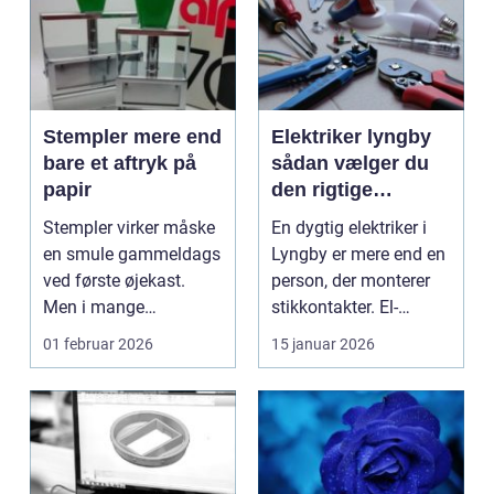
Stempler mere end
Elektriker lyngby
bare et aftryk på
sådan vælger du
papir
den rigtige
fagmand
Stempler virker måske
En dygtig elektriker i
en smule gammeldags
Lyngby er mere end en
ved første øjekast.
person, der monterer
Men i mange
stikkontakter. El-
virksomheder og også
installationer e...
01 februar 2026
15 januar 2026
hos ...