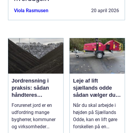
Viola Rasmusen
20 april 2026
Jordrensning i
Leje af lift
praksis: sådan
sjællands odde
håndteres
sådan vælger du
forurenet jord
den rigtige løsning
Forurenet jord er en
Når du skal arbejde i
ansvarligt
udfordring mange
højden på Sjællands
bygherrer, kommuner
Odde, kan en lift gøre
og virksomheder
forskellen på en