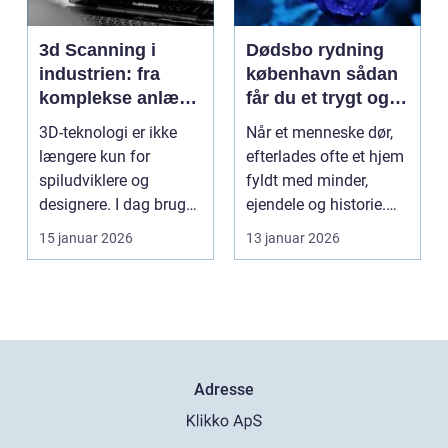
3d Scanning i
Dødsbo rydning
industrien: fra
københavn sådan
komplekse anlæg
får du et trygt og
til præcise
professionelt
3D-teknologi er ikke
Når et menneske dør,
beslutninger
forløb
længere kun for
efterlades ofte et hjem
spiludviklere og
fyldt med minder,
designere. I dag bruger
ejendele og historie.
en lang række
For mange pårør...
15 januar 2026
13 januar 2026
virksomh...
Adresse