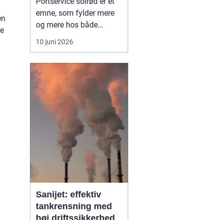
Portservice solrød er et
emne, som fylder mere
en
og mere hos både
ge
private husejere og
10 juni 2026
virksomheder, der har
fokus på sikkerhed,
komfort og
driftssikkerhed i
hverdagen. Når en port
ikke fungerer, stopper
hverdagen hurtigt op, og
både logistik,
adgangsfo...
Sanijet: effektiv
tankrensning med
høj driftssikkerhed