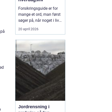
Forsikringsguide er for
mange et ord, man først
søger på, når noget i livet
ændrer sig.
Codan
og
20 april 2026
 på
andre selskaber oplever,
at behovene skifter, når
du flytter, får børn, køber
bil eller ændrer job, og så
kan en enkel...
ved
Jordrensning i
e