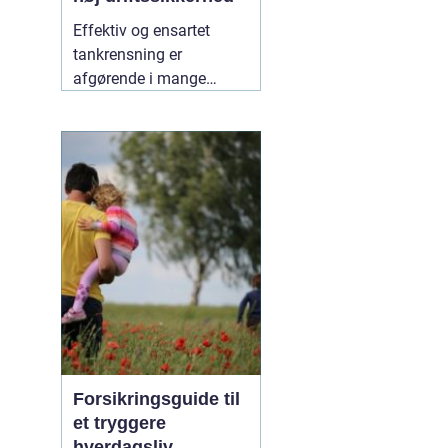
Effektiv og ensartet
tankrensning er
afgørende i mange
industrier. Især hvor
hygiejne, sikkerhed og
driftsøkonomi spiller en
stor rolle, kan små fejl få
store konsekvenser. Her
er roterende tankrensere
31 maj 2026
Forsikringsguide til
et tryggere
hverdagsliv