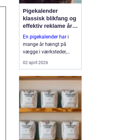
Pigekalender
klassisk blikfang og
effektiv reklame året
rundt
En pigekalender har
i
mange år hængt på
vægge i værksteder,
lagerhaller og
02 april 2026
frokoststuer over hele
landet. For nogle er den
et stykke tradition og
humor på
arbejdspladsen, for
andre er d...