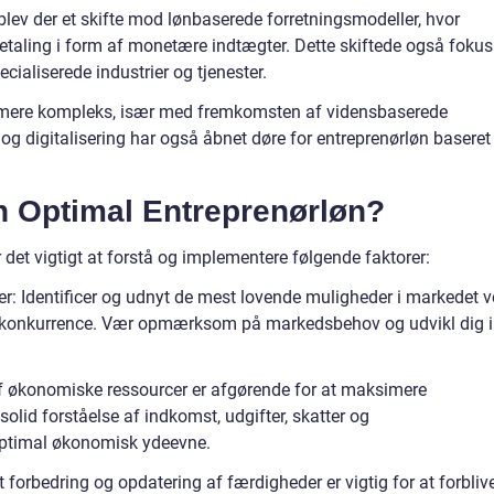
lev der et skifte mod lønbaserede forretningsmodeller, hvor
taling i form af monetære indtægter. Dette skiftede også fokus
cialiserede industrier og tjenester.
ig mere kompleks, især med fremkomsten af vidensbaserede
 og digitalisering har også åbnet døre for entreprenørløn baseret
 Optimal Entreprenørløn?
 det vigtigt at forstå og implementere følgende faktorer:
er: Identificer og udnyt de mest lovende muligheder i markedet 
og konkurrence. Vær opmærksom på markedsbehov og udvikl dig i
af økonomiske ressourcer er afgørende for at maksimere
solid forståelse af indkomst, udgifter, skatter og
optimal økonomisk ydeevne.
 forbedring og opdatering af færdigheder er vigtig for at forbliv