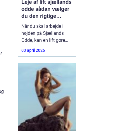
Leje af lift sjællands
odde sådan vælger
du den rigtige
løsning
Når du skal arbejde i
højden på Sjællands
Odde, kan en lift gøre
forskellen på en
03 april 2026
e
besværlig og en
overskuelig opgave.
Hvad enten du skal
beskære træer, male
gavl, reparere tagrender
eller sætte nye skilte op,
og