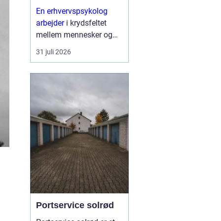
En erhvervspsykolog
arbejder
i krydsfeltet
mellem mennesker og
forretning. Fokus er ikke
31 juli 2026
kun på trivsel, men også
på, hvordan relationer,
samarbejde og følelser
påvirker resultater,
strategier og
forandringe...
Portservice solrød