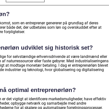
løn?
ndkomst, som en entreprenør genererer på grundlag af deres
derer både det, der udbetales som løn og overskuddet efter at
e forpligtelser.
nørløn udviklet sig historisk set?
elige for selvstændige erhvervsdrivende at være landmænd eller
m af naturressourcer eller faste gebyrer. Med industrialiseringens
gt at modtage monetær betaling. I dag er entreprenørløn blevet
industrier og teknologi, hvor globalisering og digitalisering
å optimal entreprenørløn?
 er det vigtigt at identificere markedsmuligheder, have effektiv
igheder, opbygge netværk og samarbejde med andre
hederne for at skalere og automatisere forretningsprocesser.