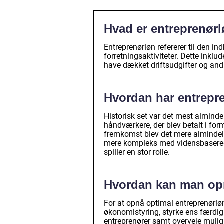
Hvad er entreprenør
Entreprenørløn refererer til den i
forretningsaktiviteter. Dette inklu
have dækket driftsudgifter og andr
Hvordan har entrepre
Historisk set var det mest almind
håndværkere, der blev betalt i for
fremkomst blev det mere almindeli
mere kompleks med vidensbaserede 
spiller en stor rolle.
Hvordan kan man opn
For at opnå optimal entreprenørløn
økonomistyring, styrke ens færd
entreprenører samt overveje mulig