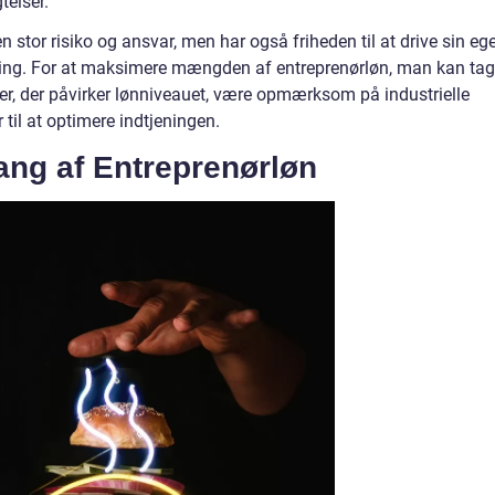
telser.
stor risiko og ansvar, men har også friheden til at drive sin eg
ing. For at maksimere mængden af entreprenørløn, man kan ta
orer, der påvirker lønniveauet, være opmærksom på industrielle
til at optimere indtjeningen.
ng af Entreprenørløn