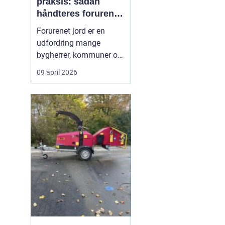
praksis: sådan
håndteres forurenet
jord ansvarligt
Forurenet jord er en
udfordring mange
bygherrer, kommuner og
virksomheder møder, når
09 april 2026
gamle industrigrunde
skal udvikles, eller der
opdages forurening i
forbindelse med
anlægsarbejde.
Jordrensning handler
om at fjerne eller
reducere skadelige
stoffer ...