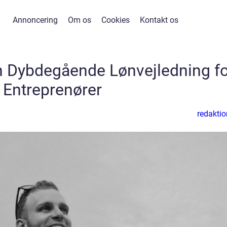
Annoncering
Om os
Cookies
Kontakt os
n Dybdegående Lønvejledning fo
Entreprenører
redaktio