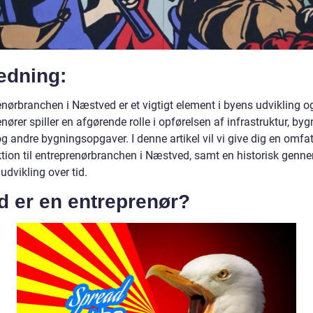
edning:
enørbranchen i Næstved er et vigtigt element i byens udvikling o
nører spiller en afgørende rolle i opførelsen af infrastruktur, byg
g andre bygningsopgaver. I denne artikel vil vi give dig en omfa
ktion til entreprenørbranchen i Næstved, samt en historisk gen
udvikling over tid.
d er en entreprenør?