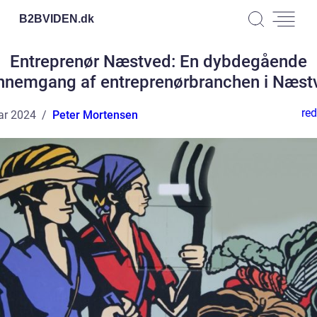
B2BVIDEN.
dk
Entreprenør Næstved: En dybdegående
nnemgang af entreprenørbranchen i Næst
red
ar 2024
Peter Mortensen