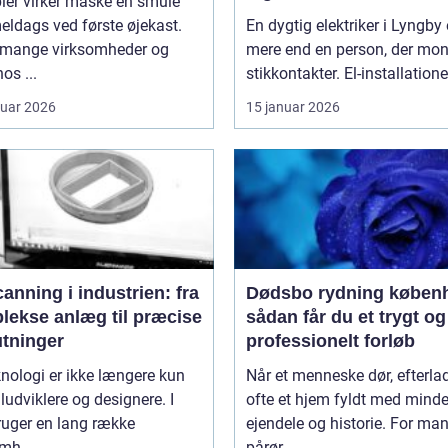
ler virker måske en smule
ldags ved første øjekast.
En dygtig elektriker i Lyngby 
mange virksomheder og
mere end en person, der mon
os ...
stikkontakter. El-installationer
ruar 2026
15 januar 2026
anning i industrien: fra
Dødsbo rydning køben
lekse anlæg til præcise
sådan får du et trygt og
utninger
professionelt forløb
nologi er ikke længere kun
Når et menneske dør, efterla
iludviklere og designere. I
ofte et hjem fyldt med minde
ruger en lang række
ejendele og historie. For ma
mh...
pårør...