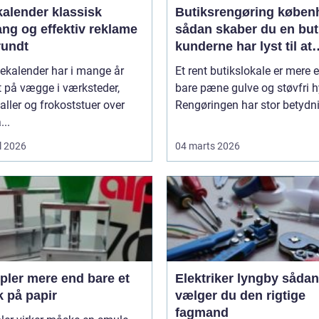
ender klassisk
Butiksrengøring køben
ang og effektiv reklame
sådan skaber du en but
rundt
kunderne har lyst til at
komme tilbage til
ekalender har i mange år
Et rent butikslokale er mere 
 på vægge i værksteder,
bare pæne gulve og støvfri h
aller og frokoststuer over
Rengøringen har stor betydnin
...
l 2026
04 marts 2026
 end bare et
Elektriker lyngby sådan
k på papir
vælger du den rigtige
fagmand