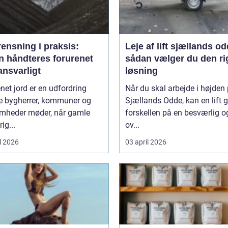
ensning i praksis:
Leje af lift sjællands o
n håndteres forurenet
sådan vælger du den ri
ansvarligt
løsning
net jord er en udfordring
Når du skal arbejde i højden
 bygherrer, kommuner og
Sjællands Odde, kan en lift 
omheder møder, når gamle
forskellen på en besværlig o
ig...
ov...
l 2026
03 april 2026