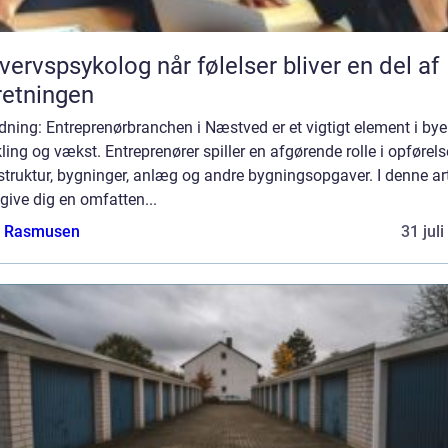
psykolog når følelser bliver en del af
retningen
dning: Entreprenørbranchen i Næstved er et vigtigt element i by
ling og vækst. Entreprenører spiller en afgørende rolle i opførels
struktur, bygninger, anlæg og andre bygningsopgaver. I denne art
i give dig en omfatten...
a Rasmusen
31 jul