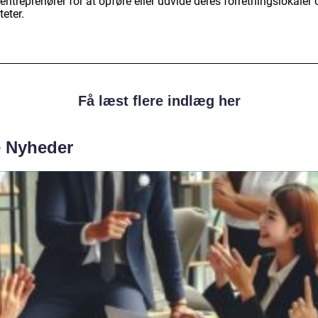
ntreprenører for at opføre eller udvide deres forretningslokaler 
teter.
Få læst flere indlæg her
e Nyheder