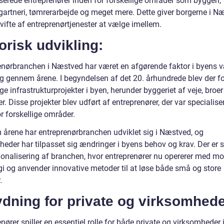
iserede entreprenører inden for forskellige områder som byggeri,
artneri, tømrerarbejde og meget mere. Dette giver borgerne i N
vifte af entreprenørtjenester at vælge imellem.
orisk udvikling:
enørbranchen i Næstved har været en afgørende faktor i byens 
ng gennem årene. I begyndelsen af det 20. århundrede blev der f
ge infrastrukturprojekter i byen, herunder byggeriet af veje, broer
r. Disse projekter blev udført af entreprenører, der var specialis
r forskellige områder.
årene har entreprenørbranchen udviklet sig i Næstved, og
eder har tilpasset sig ændringer i byens behov og krav. Der er s
ionalisering af branchen, hvor entreprenører nu opererer med m
gi og anvender innovative metoder til at løse både små og store
.
dning for private og virksomhede
nører spiller en essentiel rolle for både private og virksomheder 