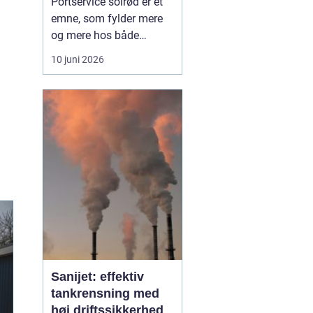
Portservice solrød er et
emne, som fylder mere
og mere hos både
private husejere og
10 juni 2026
virksomheder, der har
fokus på sikkerhed,
komfort og
driftssikkerhed i
hverdagen. Når en port
ikke fungerer, stopper
hverdagen hurtigt op, og
både logistik,
adgangsfo...
Sanijet: effektiv
tankrensning med
høj driftssikkerhed