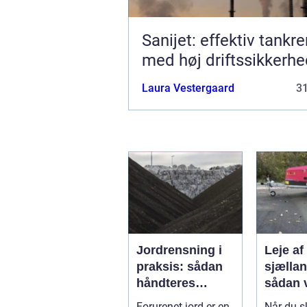
Sanijet: effektiv tankr
med høj driftssikkerh
Laura Vestergaard
3
Jordrensning i
Leje af 
praksis: sådan
sjælla
håndteres
sådan 
forurenet jord
den rig
Forurenet jord er en
Når du s