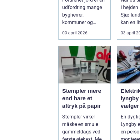
ansvarligt
løsnin
udfordring mange
i højden
bygherrer,
Sjælland
kommuner og
kan en li
virksomheder
forskell
09 april 2026
03 april 
møder, når gamle
besværli
industrig...
ov...
Stempler mere
Elektri
end bare et
lyngby såda
aftryk på papir
vælger
rigtig
Stempler virker
En dygtig
måske en smule
Lyngby e
gammeldags ved
en perso
første øjekast. Men i
montere