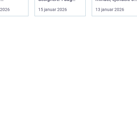
kter. El-
bruger en lang
historie. For mange
 2026
15 januar 2026
13 januar 2026
oner e...
række virksomh...
pårør...