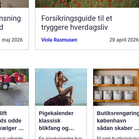
ensning
Forsikringsguide til et
ed
tryggere hverdagsliv
1 maj 2026
Viola Rasmusen
20 april 2026
lift
Pigekalender
Butiksrengørin
nds odde
klassisk
københavn
vælger du
blikfang og
sådan skaber d
tige
effektiv reklame
en butik,
kal arbejde
En pigekalender har
Et rent butikslokale