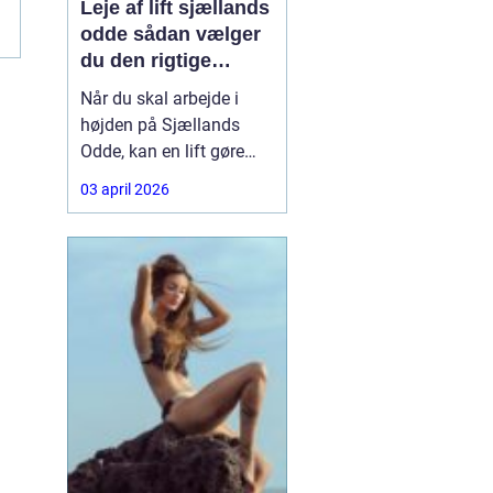
Leje af lift sjællands
odde sådan vælger
du den rigtige
løsning
Når du skal arbejde i
højden på Sjællands
Odde, kan en lift gøre
forskellen på en
03 april 2026
besværlig og en
overskuelig opgave.
Hvad enten du skal
beskære træer, male
gavl, reparere tagrender
eller sætte nye skilte op,