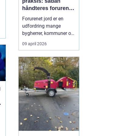
praksis: sådan
håndteres forurenet
e
jord ansvarligt
Forurenet jord er en
udfordring mange
bygherrer, kommuner og
virksomheder møder, når
09 april 2026
gamle industrigrunde
skal udvikles, eller der
opdages forurening i
forbindelse med
anlægsarbejde.
Jordrensning handler
g
om at fjerne eller
reducere skadelige
stoffer ...