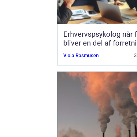
Erhvervspsykolog når følelser
bliver en del af forret
Viola Rasmusen
3