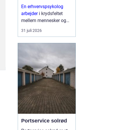
En erhvervspsykolog
arbejder
i krydsfeltet
mellem mennesker og
forretning. Fokus er ikke
31 juli 2026
kun på trivsel, men også
på, hvordan relationer,
samarbejde og følelser
påvirker resultater,
strategier og
forandringe...
Portservice solrød