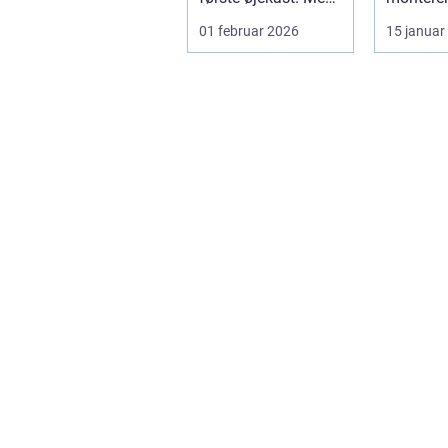
mange
stikkonta
01 februar 2026
15 januar
virksomheder og
installati
også hos ...