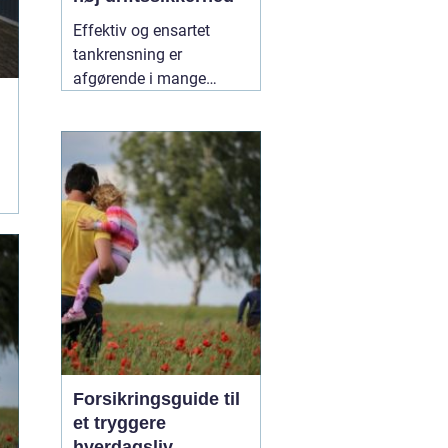
Effektiv og ensartet
tankrensning er
afgørende i mange
industrier. Især hvor
hygiejne, sikkerhed og
driftsøkonomi spiller en
stor rolle, kan små fejl få
store konsekvenser. Her
er roterende tankrensere
31 maj 2026
Forsikringsguide til
et tryggere
hverdagsliv