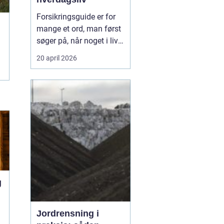
Forsikringsguide er for
mange et ord, man først
søger på, når noget i livet
ændrer sig.
Codan
og
20 april 2026
andre selskaber oplever,
at behovene skifter, når
du flytter, får børn, køber
bil eller ændrer job, og så
kan en enkel...
g
u
Jordrensning i