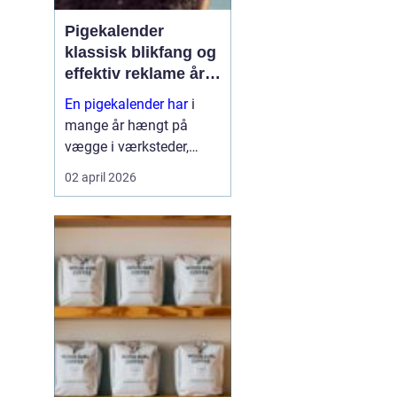
Pigekalender
klassisk blikfang og
effektiv reklame året
rundt
En pigekalender har
i
mange år hængt på
vægge i værksteder,
lagerhaller og
02 april 2026
frokoststuer over hele
landet. For nogle er den
et stykke tradition og
humor på
arbejdspladsen, for
andre er d...