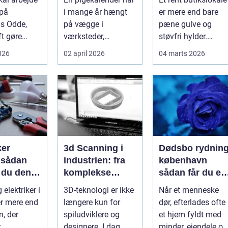
g
året rundt
kunderne har
 på
i mange år hængt
er mere end bare
lyst til at komm
s Odde,
på vægge i
pæne gulve og
tilbage til
ft gøre
værksteder,
støvfri hylder.
en på en
lagerhaller og
Rengøringen har
2026
02 april 2026
04 marts 2026
g og en
frokoststuer over
stor betydning f...
hele la...
ker
3d Scanning i
Dødsbo rydnin
n
industrien: fra
københavn
 du den
komplekse
sådan får du et
e fagmand
anlæg til
trygt og
 elektriker i
3D-teknologi er ikke
Når et menneske
præcise
professionelt
r mere end
længere kun for
dør, efterlades ofte
beslutninger
forløb
n, der
spiludviklere og
et hjem fyldt med
r
designere. I dag
minder, ejendele og