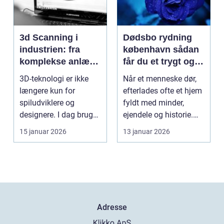
3d Scanning i
Dødsbo rydning
industrien: fra
københavn sådan
komplekse anlæg
får du et trygt og
til præcise
professionelt
3D-teknologi er ikke
Når et menneske dør,
beslutninger
forløb
længere kun for
efterlades ofte et hjem
spiludviklere og
fyldt med minder,
designere. I dag bruger
ejendele og historie.
en lang række
For mange pårør...
15 januar 2026
13 januar 2026
virksomh...
Adresse