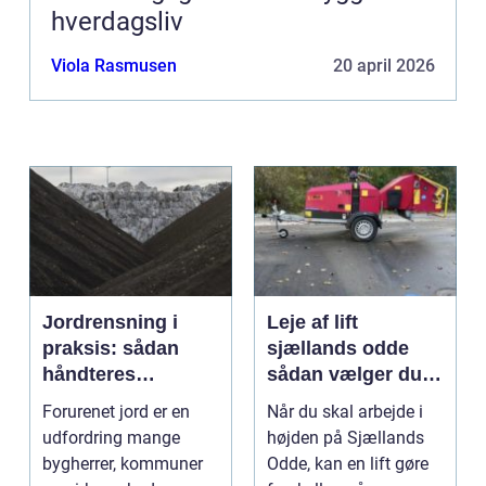
hverdagsliv
Viola Rasmusen
20 april 2026
Jordrensning i
Leje af lift
praksis: sådan
sjællands odde
håndteres
sådan vælger du
forurenet jord
den rigtige løsning
Forurenet jord er en
Når du skal arbejde i
ansvarligt
udfordring mange
højden på Sjællands
bygherrer, kommuner
Odde, kan en lift gøre