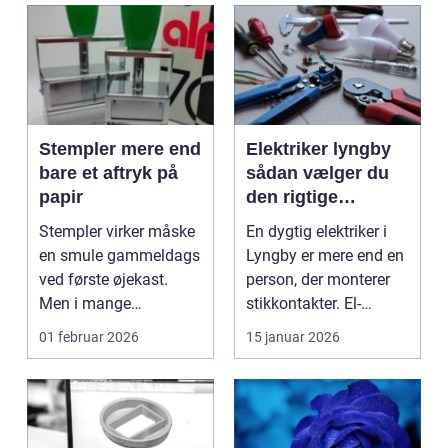
Stempler mere end
Elektriker lyngby
bare et aftryk på
sådan vælger du
papir
den rigtige
fagmand
Stempler virker måske
En dygtig elektriker i
en smule gammeldags
Lyngby er mere end en
ved første øjekast.
person, der monterer
Men i mange
stikkontakter. El-
virksomheder og også
installationer e...
01 februar 2026
15 januar 2026
hos ...