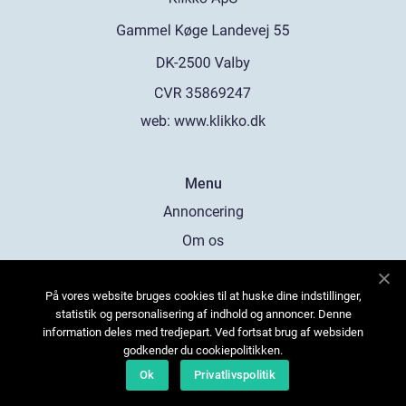
web:
www.klikko.dk
Menu
Annoncering
Om os
Cookies
På vores website bruges cookies til at huske dine indstillinger,
Kontakt os
statistik og personalisering af indhold og annoncer. Denne
Sitemap
information deles med tredjepart. Ved fortsat brug af websiden
godkender du cookiepolitikken.
Ok
Privatlivspolitik