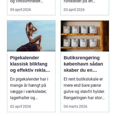
og virksomheder
forskellen på en
møder, når gamle
besværlig og en ov...
09 april 2026
03 april 2026
industrig...
Pigekalender
Butiksrengøring
klassisk blikfang
københavn sådan
og effektiv reklame
skaber du en
året rundt
butik, kunderne
En pigekalender har i
Et rent butikslokale er
har lyst til at
mange år hængt på
mere end bare pæne
komme tilbage til
vægge i værksteder,
gulve og støvfri hylder.
lagerhaller og
Rengøringen har stor
frokoststuer over hele
betydning f...
02 april 2026
04 marts 2026
la...