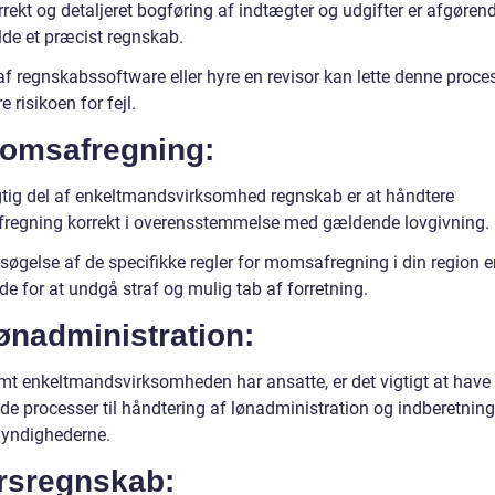
rekt og detaljeret bogføring af indtægter og udgifter er afgørend
lde et præcist regnskab.
af regnskabssoftware eller hyre en revisor kan lette denne proce
 risikoen for fejl.
Momsafregning:
gtig del af enkeltmandsvirksomhed regnskab er at håndtere
egning korrekt i overensstemmelse med gældende lovgivning.
søgelse af de specifikke regler for momsafregning i din region e
e for at undgå straf og mulig tab af forretning.
ønadministration:
mt enkeltmandsvirksomheden har ansatte, er det vigtigt at have
de processer til håndtering af lønadministration og indberetning 
yndighederne.
Årsregnskab: