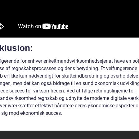
klusion:
afgørende for enhver enkeltmandsvirksomhedsejer at have en sol
lse af regnskabsprocessen og dens betydning. Et velfungerende
b er ikke kun nødvendigt for skatteindberetning og overholdelse
ingen, men det kan også bidrage til en sund økonomisk udviklin
tede succes for virksomheden. Ved at følge retningslinjerne for
andsvirksomhed regnskab og udnytte de moderne digitale værkt
ver iværksætter effektivt håndtere deres økonomiske aspekter o
sig mod økonomisk succes.