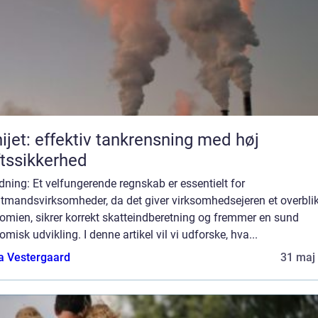
ijet: effektiv tankrensning med høj
ftssikkerhed
dning: Et velfungerende regnskab er essentielt for
ltmandsvirksomheder, da det giver virksomhedsejeren et overblik
omien, sikrer korrekt skatteindberetning og fremmer en sund
misk udvikling. I denne artikel vil vi udforske, hva...
a Vestergaard
31 maj