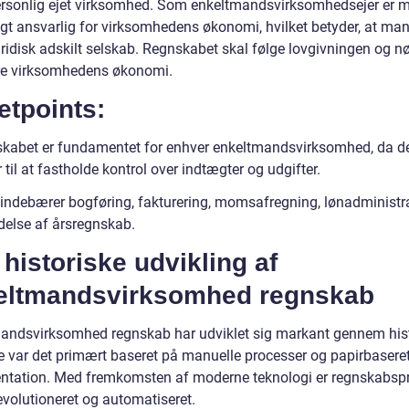
ersonlig ejet virksomhed. Som enkeltmandsvirksomhedsejer er 
igt ansvarlig for virksomhedens økonomi, hvilket betyder, at man
uridisk adskilt selskab. Regnskabet skal følge lovgivningen og nø
ere virksomhedens økonomi.
etpoints:
kabet er fundamentet for enhver enkeltmandsvirksomhed, da d
 til at fastholde kontrol over indtægter og udgifter.
 indebærer bogføring, fakturering, momsafregning, lønadministr
delse af årsregnskab.
historiske udvikling af
eltmandsvirksomhed regnskab
andsvirksomhed regnskab har udviklet sig markant gennem hist
re var det primært baseret på manuelle processer og papirbasere
tation. Med fremkomsten af moderne teknologi er regnskabsp
evolutioneret og automatiseret.