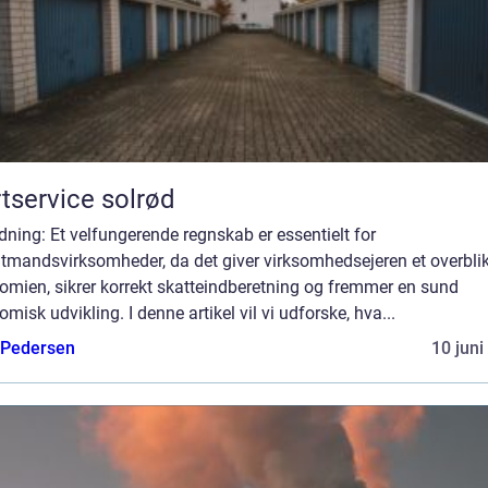
tservice solrød
dning: Et velfungerende regnskab er essentielt for
ltmandsvirksomheder, da det giver virksomhedsejeren et overblik
omien, sikrer korrekt skatteindberetning og fremmer en sund
misk udvikling. I denne artikel vil vi udforske, hva...
 Pedersen
10 juni