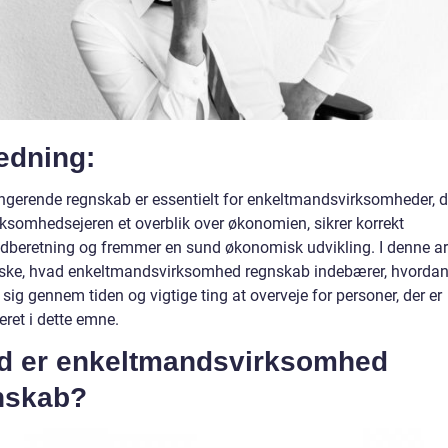
edning:
ungerende regnskab er essentielt for enkeltmandsvirksomheder, d
rksomhedsejeren et overblik over økonomien, sikrer korrekt
ndberetning og fremmer en sund økonomisk udvikling. I denne arti
rske, hvad enkeltmandsvirksomhed regnskab indebærer, hvordan
 sig gennem tiden og vigtige ting at overveje for personer, der er
eret i dette emne.
d er enkeltmandsvirksomhed
nskab?