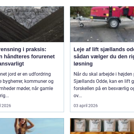
ensning i praksis:
Leje af lift sjællands o
n håndteres forurenet
sådan vælger du den ri
ansvarligt
løsning
net jord er en udfordring
Når du skal arbejde i højden
 bygherrer, kommuner og
Sjællands Odde, kan en lift 
omheder møder, når gamle
forskellen på en besværlig o
ig...
ov...
l 2026
03 april 2026