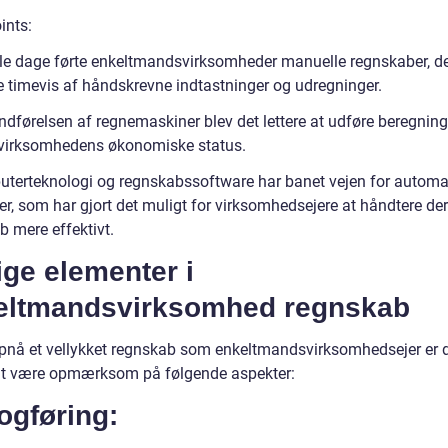
ints:
le dage førte enkeltmandsvirksomheder manuelle regnskaber, d
 timevis af håndskrevne indtastninger og udregninger.
ndførelsen af regnemaskiner blev det lettere at udføre beregning
virksomhedens økonomiske status.
terteknologi og regnskabssoftware har banet vejen for automa
er, som har gjort det muligt for virksomhedsejere at håndtere de
b mere effektivt.
ige elementer i
eltmandsvirksomhed regnskab
opnå et vellykket regnskab som enkeltmandsvirksomhedsejer er 
 at være opmærksom på følgende aspekter:
ogføring: