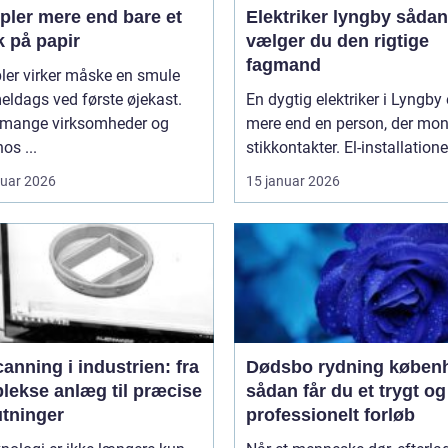
 end bare et
Elektriker lyngby sådan
k på papir
vælger du den rigtige
fagmand
ler virker måske en smule
ldags ved første øjekast.
En dygtig elektriker i Lyngby 
mange virksomheder og
mere end en person, der mon
os ...
stikkontakter. El-installationer
ruar 2026
15 januar 2026
anning i industrien: fra
Dødsbo rydning køben
lekse anlæg til præcise
sådan får du et trygt og
utninger
professionelt forløb