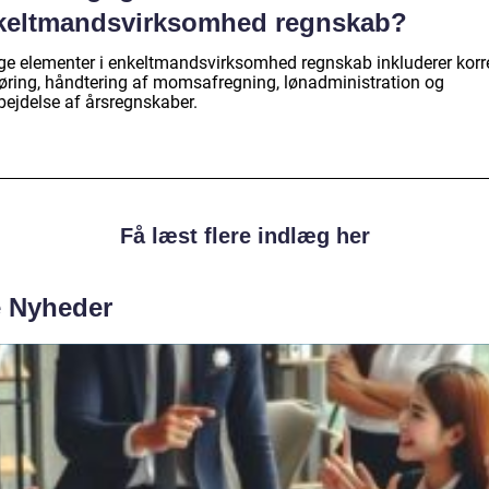
keltmandsvirksomhed regnskab?
ige elementer i enkeltmandsvirksomhed regnskab inkluderer korr
øring, håndtering af momsafregning, lønadministration og
bejdelse af årsregnskaber.
Få læst flere indlæg her
e Nyheder