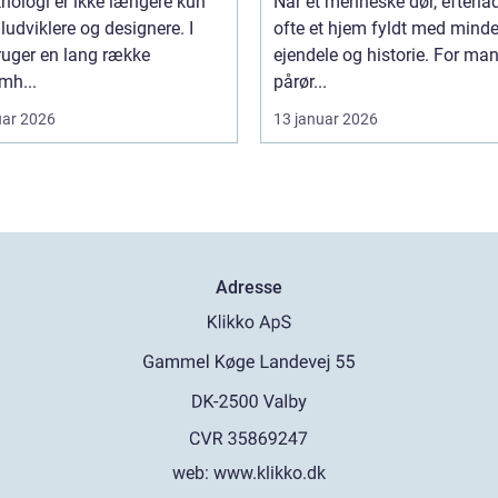
nologi er ikke længere kun
Når et menneske dør, efterla
iludviklere og designere. I
ofte et hjem fyldt med minde
ruger en lang række
ejendele og historie. For ma
mh...
pårør...
uar 2026
13 januar 2026
Adresse
web:
www.klikko.dk