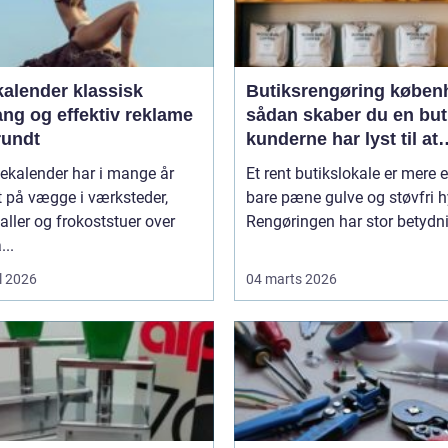
ender klassisk
Butiksrengøring køben
ang og effektiv reklame
sådan skaber du en but
rundt
kunderne har lyst til at
komme tilbage til
ekalender har i mange år
Et rent butikslokale er mere 
 på vægge i værksteder,
bare pæne gulve og støvfri h
aller og frokoststuer over
Rengøringen har stor betydnin
...
l 2026
04 marts 2026