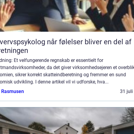
psykolog når følelser bliver en del af
retningen
dning: Et velfungerende regnskab er essentielt for
ltmandsvirksomheder, da det giver virksomhedsejeren et overblik
omien, sikrer korrekt skatteindberetning og fremmer en sund
misk udvikling. I denne artikel vil vi udforske, hva...
a Rasmusen
31 jul