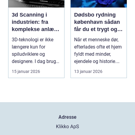
3d Scanning i
Dødsbo rydning
industrien: fra
københavn sådan
komplekse anlæg
får du et trygt og
til præcise
professionelt
3D-teknologi er ikke
Når et menneske dør,
beslutninger
forløb
længere kun for
efterlades ofte et hjem
spiludviklere og
fyldt med minder,
designere. I dag bruger
ejendele og historie.
en lang række
For mange pårør...
15 januar 2026
13 januar 2026
virksomh...
Adresse