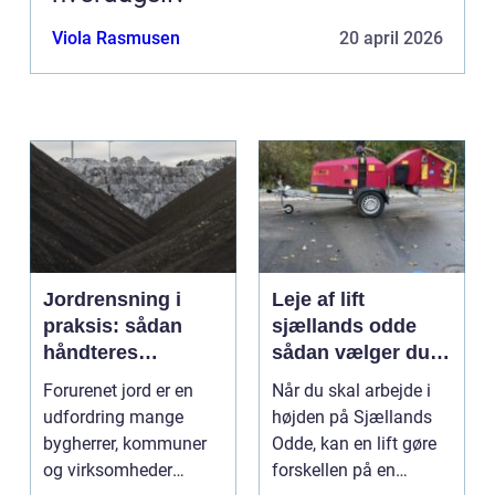
Viola Rasmusen
20 april 2026
Jordrensning i
Leje af lift
praksis: sådan
sjællands odde
håndteres
sådan vælger du
forurenet jord
den rigtige løsning
Forurenet jord er en
Når du skal arbejde i
ansvarligt
udfordring mange
højden på Sjællands
bygherrer, kommuner
Odde, kan en lift gøre
og virksomheder
forskellen på en