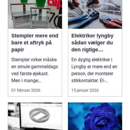
Stempler mere end
Elektriker lyngby
bare et aftryk på
sådan vælger du
papir
den rigtige
fagmand
Stempler virker måske
En dygtig elektriker i
en smule gammeldags
Lyngby er mere end en
ved første øjekast.
person, der monterer
Men i mange
stikkontakter. El-
virksomheder og også
installationer e...
01 februar 2026
15 januar 2026
hos ...