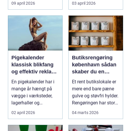
møder, når gamle
besværlig og en ov...
09 april 2026
03 april 2026
industrig...
Pigekalender
Butiksrengøring
klassisk blikfang
københavn sådan
og effektiv reklame
skaber du en
året rundt
butik, kunderne
En pigekalender har i
Et rent butikslokale er
har lyst til at
mange år hængt på
mere end bare pæne
komme tilbage til
vægge i værksteder,
gulve og støvfri hylder.
lagerhaller og
Rengøringen har stor
frokoststuer over hele
betydning f...
02 april 2026
04 marts 2026
la...