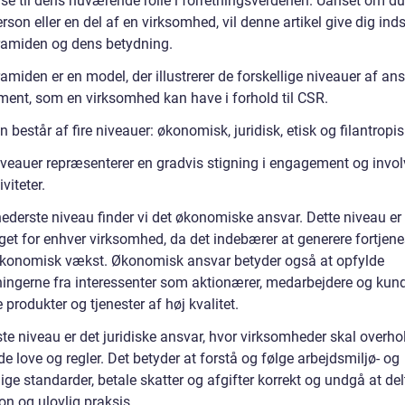
lse til dens nuværende rolle i forretningsverdenen. Uanset om du
rson eller en del af en virksomhed, vil denne artikel give dig inds
amiden og dens betydning.
miden er en model, der illustrerer de forskellige niveauer af an
ent, som en virksomhed kan have i forhold til CSR.
 består af fire niveauer: økonomisk, juridisk, etisk og filantropis
iveauer repræsenterer en gradvis stigning i engagement og involv
viteter.
nederste niveau finder vi det økonomiske ansvar. Dette niveau er
get for enhver virksomhed, da det indebærer at generere fortjene
konomisk vækst. Økonomisk ansvar betyder også at opfylde
ningerne fra interessenter som aktionærer, medarbejdere og kun
e produkter og tjenester af høj kvalitet.
te niveau er det juridiske ansvar, hvor virksomheder skal overho
 love og regler. Det betyder at forstå og følge arbejdsmiljø- og
lige standarder, betale skatter og afgifter korrekt og undgå at del
on og ulovlig praksis.