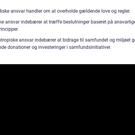
idiske ansvar handler om at overholde gældende love og regler.
ske ansvar indebærer at træffe beslutninger baseret på ansvarlig
rincipper.
antropiske ansvar indebærer at bidrage til samfundet og miljøet
de donationer og investeringer i samfundsinitiativer.