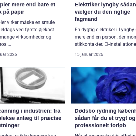
 end bare et
Elektriker lyngby sådan
k på papir
vælger du den rigtige
fagmand
ler virker måske en smule
ldags ved første øjekast.
En dygtig elektriker i Lyngby 
mange virksomheder og
mere end en person, der mon
os ...
stikkontakter. El-installationer
ruar 2026
15 januar 2026
anning i industrien: fra
Dødsbo rydning køben
lekse anlæg til præcise
sådan får du et trygt og
utninger
professionelt forløb
nologi er ikke længere kun
Når et menneske dør, efterla