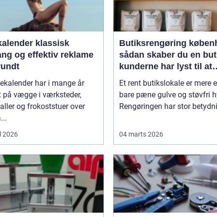
ender klassisk
Butiksrengøring køben
ang og effektiv reklame
sådan skaber du en but
rundt
kunderne har lyst til at
komme tilbage til
ekalender har i mange år
Et rent butikslokale er mere 
 på vægge i værksteder,
bare pæne gulve og støvfri h
aller og frokoststuer over
Rengøringen har stor betydnin
...
l 2026
04 marts 2026