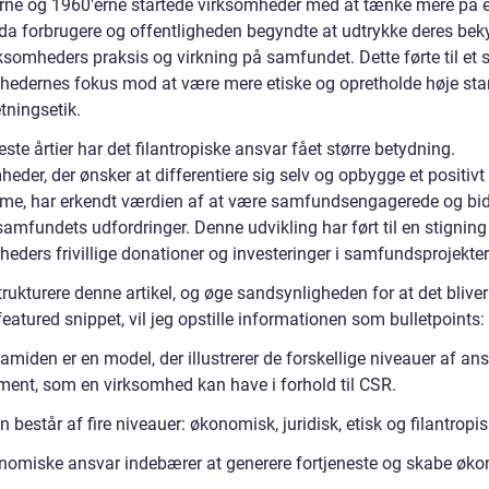
erne og 1960’erne startede virksomheder med at tænke mere på e
 da forbrugere og offentligheden begyndte at udtrykke deres be
ksomheders praksis og virkning på samfundet. Dette førte til et sk
hedernes fokus mod at være mere etiske og opretholde høje st
etningsetik.
este årtier har det filantropiske ansvar fået større betydning.
eder, der ønsker at differentiere sig selv og opbygge et positivt
, har erkendt værdien af at være samfundsengagerede og bidr
samfundets udfordringer. Denne udvikling har ført til en stigning 
eders frivillige donationer og investeringer i samfundsprojekter
trukturere denne artikel, og øge sandsynligheden for at det bliver
eatured snippet, vil jeg opstille informationen som bulletpoints:
miden er en model, der illustrerer de forskellige niveauer af an
ent, som en virksomhed kan have i forhold til CSR.
 består af fire niveauer: økonomisk, juridisk, etisk og filantropis
nomiske ansvar indebærer at generere fortjeneste og skabe øk