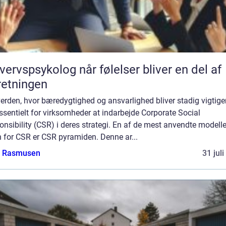
psykolog når følelser bliver en del af
retningen
verden, hvor bæredygtighed og ansvarlighed bliver stadig vigtiger
ssentielt for virksomheder at indarbejde Corporate Social
nsibility (CSR) i deres strategi. En af de mest anvendte modelle
 for CSR er CSR pyramiden. Denne ar...
a Rasmusen
31 jul