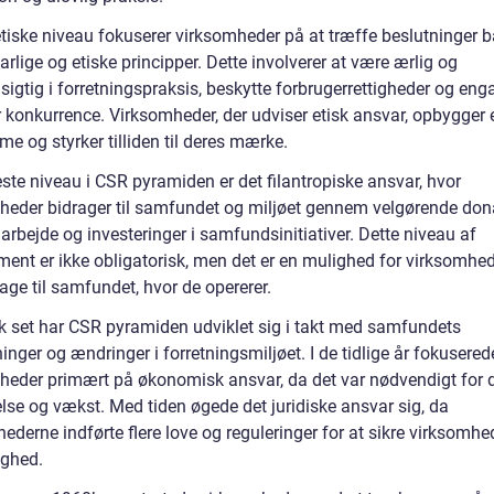
etiske niveau fokuserer virksomheder på at træffe beslutninger b
rlige og etiske principper. Dette involverer at være ærlig og
igtig i forretningspraksis, beskytte forbrugerrettigheder og eng
ir konkurrence. Virksomheder, der udviser etisk ansvar, opbygger 
 og styrker tilliden til deres mærke.
ste niveau i CSR pyramiden er det filantropiske ansvar, hvor
heder bidrager til samfundet og miljøet gennem velgørende dona
gt arbejde og investeringer i samfundsinitiativer. Dette niveau af
ent er ikke obligatorisk, men det er en mulighed for virksomhed
bage til samfundet, hvor de opererer.
sk set har CSR pyramiden udviklet sig i takt med samfundets
inger og ændringer i forretningsmiljøet. I de tidlige år fokusered
heder primært på økonomisk ansvar, da det var nødvendigt for 
else og vækst. Med tiden øgede det juridiske ansvar sig, da
derne indførte flere love og reguleringer for at sikre virksomhe
ighed.