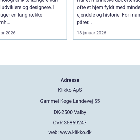
iludviklere og designere. I
ofte et hjem fyldt med minde
ruger en lang række
ejendele og historie. For ma
mh...
pårør...
uar 2026
13 januar 2026
Adresse
web:
www.klikko.dk