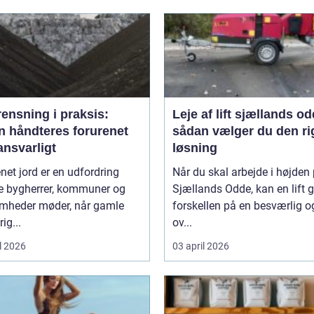
ensning i praksis:
Leje af lift sjællands o
n håndteres forurenet
sådan vælger du den ri
ansvarligt
løsning
net jord er en udfordring
Når du skal arbejde i højden
 bygherrer, kommuner og
Sjællands Odde, kan en lift 
omheder møder, når gamle
forskellen på en besværlig o
ig...
ov...
l 2026
03 april 2026