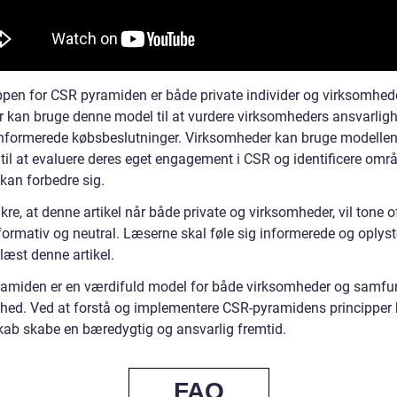
pen for CSR pyramiden er både private individer og virksomhede
er kan bruge denne model til at vurdere virksomheders ansvarlig
informerede købsbeslutninger. Virksomheder kan bruge modelle
til at evaluere deres eget engagement i CSR og identificere områ
kan forbedre sig.
ikre, at denne artikel når både private og virksomheder, vil tone o
formativ og neutral. Læserne skal føle sig informerede og oplyst
læst denne artikel.
amiden er en værdifuld model for både virksomheder og samfu
hed. Ved at forstå og implementere CSR-pyramidens principper k
kab skabe en bæredygtig og ansvarlig fremtid.
FAQ