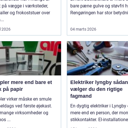
 på vægge i værksteder,
bare pæne gulve og støvfri h
aller og frokoststuer over
Rengøringen har stor betydnin
...
l 2026
04 marts 2026
 end bare et
Elektriker lyngby sådan
k på papir
vælger du den rigtige
fagmand
ler virker måske en smule
ldags ved første øjekast.
En dygtig elektriker i Lyngby 
mange virksomheder og
mere end en person, der mon
os ...
stikkontakter. El-installationer