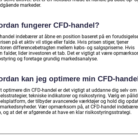
dgående markeder.
ordan fungerer CFD-handel?
handel indebærer at åbne en position baseret på en forudsigelse
isen på et aktiv vil stige eller falde. Hvis prisen stiger, tjener
storen differencebetragten mellem købs- og salgspriserne. Hvis
n falder, lider investoren et tab. Det er vigtigt at være opmærks
kostyring og foretage grundig markedsanalyse.
ordan kan jeg optimere min CFD-hande
at optimere din CFD-handel er det vigtigt at uddanne dig selv om
lsstrategier, tekniske indikatorer og risikostyring. Vælg en pålid
elsplatform, der tilbyder avancerede værktøjer og hold dig opdat
markedsnyheder. Vær opmærksom på, at CFD-handel indebære
o, og at det er afgørende at have en klar risikostyringsstrategi.