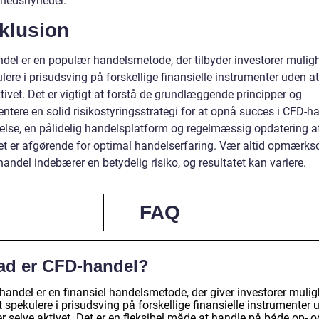
hedsnyheder.
klusion
del er en populær handelsmetode, der tilbyder investorer mulig
lere i prisudsving på forskellige finansielle instrumenter uden at
tivet. Det er vigtigt at forstå de grundlæggende principper og
tere en solid risikostyringsstrategi for at opnå succes i CFD-ha
lse, en pålidelig handelsplatform og regelmæssig opdatering a
t er afgørende for optimal handelserfaring. Vær altid opmærks
andel indebærer en betydelig risiko, og resultatet kan variere.
FAQ
ad er CFD-handel?
handel er en finansiel handelsmetode, der giver investorer muli
t spekulere i prisudsving på forskellige finansielle instrumenter 
er selve aktivet. Det er en fleksibel måde at handle på både op- o