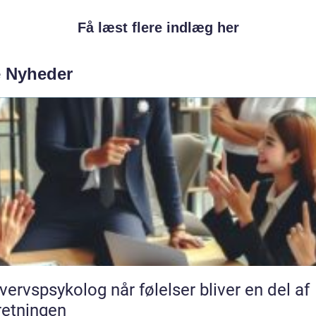
Få læst flere indlæg her
e Nyheder
psykolog når følelser bliver en del af
retningen