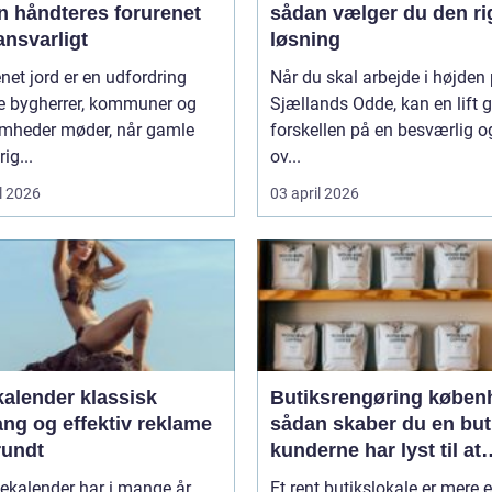
n håndteres forurenet
sådan vælger du den ri
ansvarligt
løsning
net jord er en udfordring
Når du skal arbejde i højden
 bygherrer, kommuner og
Sjællands Odde, kan en lift 
omheder møder, når gamle
forskellen på en besværlig o
ig...
ov...
l 2026
03 april 2026
ender klassisk
Butiksrengøring køben
ang og effektiv reklame
sådan skaber du en but
rundt
kunderne har lyst til at
komme tilbage til
ekalender har i mange år
Et rent butikslokale er mere 