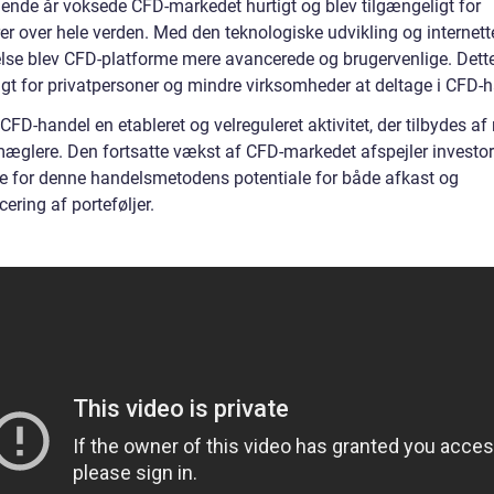
lgende år voksede CFD-markedet hurtigt og blev tilgængeligt for
er over hele verden. Med den teknologiske udvikling og internett
lse blev CFD-platforme mere avancerede og brugervenlige. Dette
igt for privatpersoner og mindre virksomheder at deltage i CFD-h
 CFD-handel en etableret og velreguleret aktivitet, der tilbydes a
mæglere. Den fortsatte vækst af CFD-markedet afspejler investo
se for denne handelsmetodens potentiale for både afkast og
icering af porteføljer.