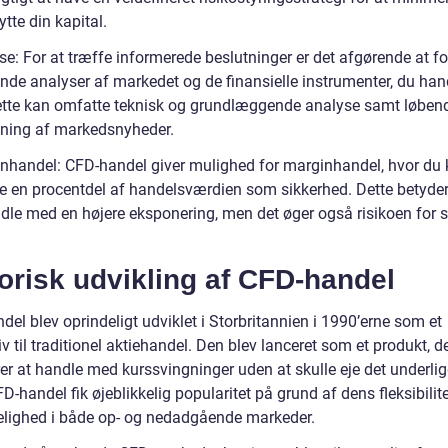
tte din kapital.
se: For at træffe informerede beslutninger er det afgørende at f
nde analyser af markedet og de finansielle instrumenter, du han
tte kan omfatte teknisk og grundlæggende analyse samt løben
ning af markedsnyheder.
nhandel: CFD-handel giver mulighed for marginhandel, hvor du 
e en procentdel af handelsværdien som sikkerhed. Dette betyder,
dle med en højere eksponering, men det øger også risikoen for s
orisk udvikling af CFD-handel
el blev oprindeligt udviklet i Storbritannien i 1990’erne som et
iv til traditionel aktiehandel. Den blev lanceret som et produkt, de
rer at handle med kurssvingninger uden at skulle eje det underli
FD-handel fik øjeblikkelig popularitet på grund af dens fleksibilit
lighed i både op- og nedadgående markeder.