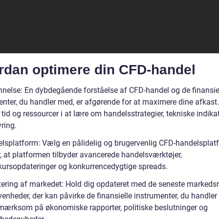
rdan optimere din CFD-handel
nelse: En dybdegående forståelse af CFD-handel og de finansie
enter, du handler med, er afgørende for at maximere dine afkast.
 tid og ressourcer i at lære om handelsstrategier, tekniske indika
yring.
lsplatform: Vælg en pålidelig og brugervenlig CFD-handelsplat
r, at platformen tilbyder avancerede handelsværktøjer,
skursopdateringer og konkurrencedygtige spreads.
ering af markedet: Hold dig opdateret med de seneste markeds
enheder, der kan påvirke de finansielle instrumenter, du handler
ærksom på økonomiske rapporter, politiske beslutninger og