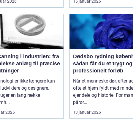
ruar 2026
15 januar 2026
anning i industrien: fra
Dødsbo rydning køben
lekse anlæg til præcise
sådan får du et trygt og
utninger
professionelt forløb
nologi er ikke længere kun
Når et menneske dør, efterla
iludviklere og designere. I
ofte et hjem fyldt med minde
ruger en lang række
ejendele og historie. For ma
mh...
pårør...
uar 2026
13 januar 2026