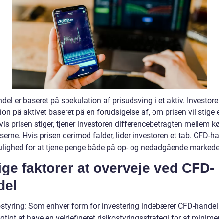
el er baseret på spekulation af prisudsving i et aktiv. Investor
ion på aktivet baseret på en forudsigelse af, om prisen vil stige e
vis prisen stiger, tjener investoren differencebetragten mellem k
serne. Hvis prisen derimod falder, lider investoren et tab. CFD-h
ulighed for at tjene penge både på op- og nedadgående markede
ige faktorer at overveje ved CFD-
del
ostyring: Som enhver form for investering indebærer CFD-handel 
igtigt at have en veldefineret risikostyringsstrategi for at minime