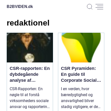
B2BVIDEN.
dk
redaktionel
CSR-rapporten: En
CSR Pyramiden:
dybdegående
En guide til
analyse af
Corporate Social
virksomheders
Responsibility
CSR-Rapporten: En
I en verden, hvor
sociale ansvar og
nøgle til at forstå
bæredygtighed og
rapportering
virksomheders sociale
ansvarlighed bliver
ansvar og rapportering
stadig vigtigere, er det