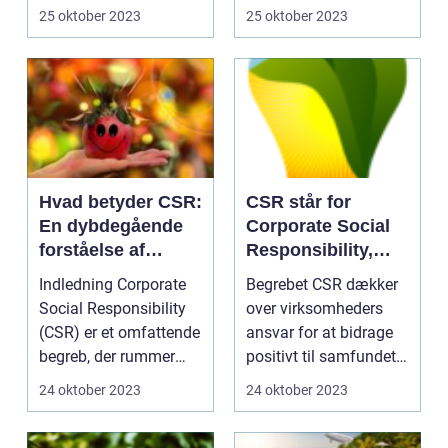
Indledning: CSR-...
essentielt for virks...
25 oktober 2023
25 oktober 2023
Hvad betyder CSR:
CSR står for
En dybdegående
Corporate Social
forståelse af
Responsibility,
Corporate Social
eller på dansk
Indledning Corporate
Begrebet CSR dækker
Responsibility
erhvervssocialt
Social Responsibility
over virksomheders
ansvar
(CSR) er et omfattende
ansvar for at bidrage
begreb, der rummer
positivt til samfundet
virksomheders ...
og miljøet udove...
24 oktober 2023
24 oktober 2023