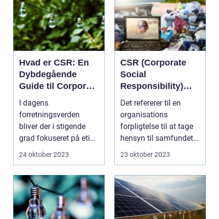
Hvad er CSR: En
CSR (Corporate
Dybdegående
Social
Guide til Corporate
Responsibility)
Social
betyder
I dagens
Det refererer til en
Responsibility
ansvarlighed på
forretningsverden
organisations
virksomhedsnivea
bliver der i stigende
forpligtelse til at tage
u
grad fokuseret på etik
hensyn til samfundet
og bæredygtighed.
og miljøet udover b...
24 oktober 2023
23 oktober 2023
Virksomhed...