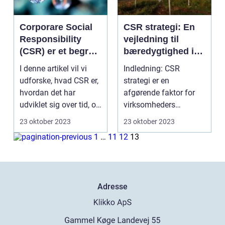
Corporare Social
CSR strategi: En
Responsibility
vejledning til
(CSR) er et begreb,
bæredygtighed i
der har vundet
erhvervslivet
I denne artikel vil vi
Indledning: CSR
stor popularitet og
udforske, hvad CSR er,
strategi er en
betydning i både
hvordan det har
afgørende faktor for
private og
udviklet sig over tid, og
virksomheders
virksomhedsverde
hvorfor det ...
bæredygtighed og
23 oktober 2023
23 oktober 2023
nen
omdømme i dagens ...
1
…
11
12
13
Adresse