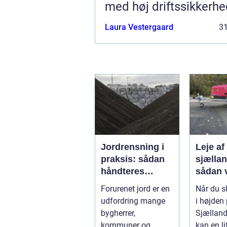
med høj driftssikkerh
Laura Vestergaard
3
Jordrensning i
Leje af 
praksis: sådan
sjælla
håndteres
sådan 
forurenet jord
den rig
Forurenet jord er en
Når du s
ansvarligt
løsnin
udfordring mange
i højden
bygherrer,
Sjælland
kommuner og
kan en li