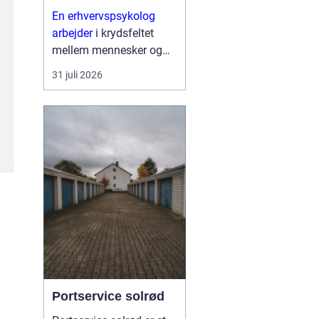
En erhvervspsykolog
arbejder
i krydsfeltet
mellem mennesker og
forretning. Fokus er ikke
31 juli 2026
kun på trivsel, men også
på, hvordan relationer,
samarbejde og følelser
påvirker resultater,
strategier og
forandringe...
Portservice solrød