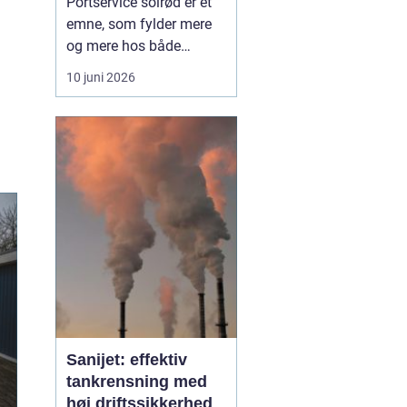
Portservice solrød er et
emne, som fylder mere
og mere hos både
private husejere og
10 juni 2026
virksomheder, der har
fokus på sikkerhed,
komfort og
driftssikkerhed i
hverdagen. Når en port
ikke fungerer, stopper
hverdagen hurtigt op, og
både logistik,
adgangsfo...
Sanijet: effektiv
tankrensning med
høj driftssikkerhed