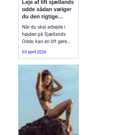
Leje af lift sjællands
odde sådan vælger
du den rigtige
løsning
Når du skal arbejde i
højden på Sjællands
Odde, kan en lift gøre
forskellen på en
03 april 2026
besværlig og en
overskuelig opgave.
Hvad enten du skal
beskære træer, male
gavl, reparere tagrender
eller sætte nye skilte op,