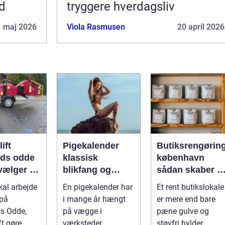
ed
tryggere hverdagsliv
1 maj 2026
Viola Rasmusen
20 april 2026
lift
Pigekalender
Butiksrengørin
nds odde
klassisk
københavn
vælger du
blikfang og
sådan skaber d
tige
effektiv reklame
en butik,
kal arbejde
En pigekalender har
Et rent butikslokale
g
året rundt
kunderne har
 på
i mange år hængt
er mere end bare
lyst til at komm
s Odde,
på vægge i
pæne gulve og
tilbage til
ft gøre
værksteder,
støvfri hylder.