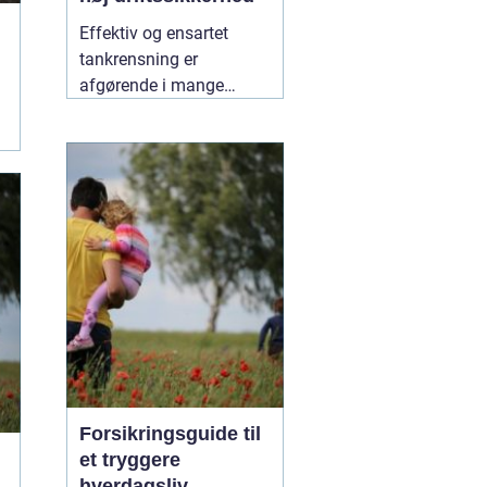
Effektiv og ensartet
tankrensning er
afgørende i mange
industrier. Især hvor
hygiejne, sikkerhed og
driftsøkonomi spiller en
stor rolle, kan små fejl få
store konsekvenser. Her
er roterende tankrensere
31 maj 2026
Forsikringsguide til
et tryggere
hverdagsliv