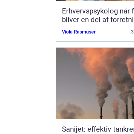
Erhvervspsykolog når følelser
bliver en del af forret
Viola Rasmusen
3
Sanijet: effektiv tankr