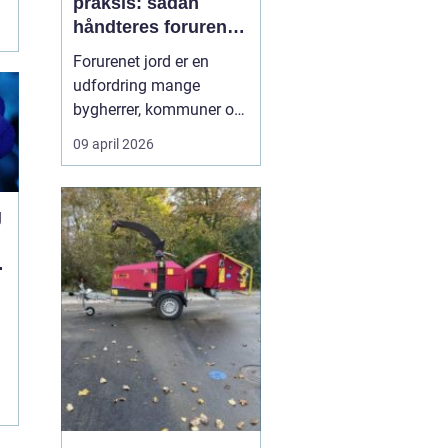
praksis: sådan
håndteres forurenet
jord ansvarligt
Forurenet jord er en
udfordring mange
bygherrer, kommuner og
virksomheder møder, når
09 april 2026
gamle industrigrunde
skal udvikles, eller der
opdages forurening i
g
forbindelse med
anlægsarbejde.
Jordrensning handler
om at fjerne eller
reducere skadelige
stoffer ...