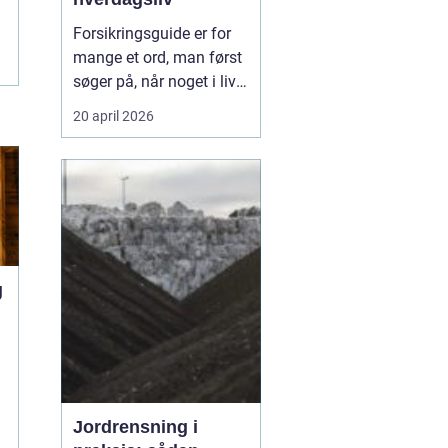
Forsikringsguide er for
mange et ord, man først
søger på, når noget i livet
ændrer sig.
Codan
og
20 april 2026
andre selskaber oplever,
at behovene skifter, når
du flytter, får børn, køber
bil eller ændrer job, og så
kan en enkel...
g
u
e
Jordrensning i