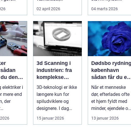
en på en
lagerhaller og
Rengøringen har
2026
02 april 2026
04 marts 2026
g og en
frokoststuer over
stor betydning f...
hele la...
ker
3d Scanning i
Dødsbo rydnin
n
industrien: fra
københavn
 du den
komplekse
sådan får du et
e fagmand
anlæg til
trygt og
 elektriker i
3D-teknologi er ikke
Når et menneske
præcise
professionelt
r mere end
længere kun for
dør, efterlades ofte
beslutninger
forløb
n, der
spiludviklere og
et hjem fyldt med
r
designere. I dag
minder, ejendele og
kter. El-
bruger en lang
historie. For mange
 2026
15 januar 2026
13 januar 2026
oner e...
række virksomh...
pårør...