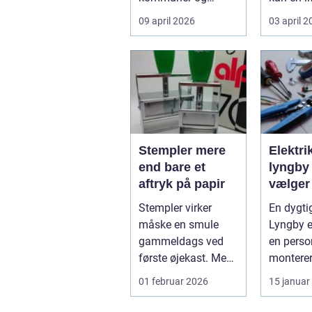
virksomheder
forskell
09 april 2026
03 april 
møder, når gamle
besværli
industrig...
ov...
Stempler mere
Elektri
end bare et
lyngby såda
aftryk på papir
vælger
rigtig
Stempler virker
En dygtig
måske en smule
Lyngby e
gammeldags ved
en perso
første øjekast. Men i
montere
mange
stikkonta
01 februar 2026
15 januar
virksomheder og
installati
også hos ...