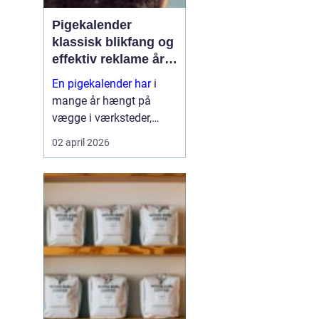
Pigekalender
klassisk blikfang og
effektiv reklame året
rundt
En pigekalender har
i
mange år hængt på
vægge i værksteder,
lagerhaller og
02 april 2026
frokoststuer over hele
landet. For nogle er den
et stykke tradition og
humor på
arbejdspladsen, for
andre er d...