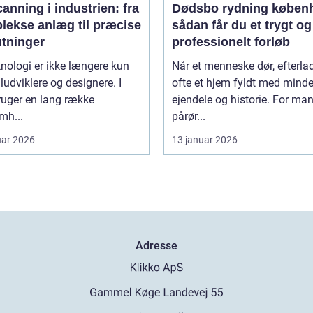
anning i industrien: fra
Dødsbo rydning køben
lekse anlæg til præcise
sådan får du et trygt og
utninger
professionelt forløb
nologi er ikke længere kun
Når et menneske dør, efterla
iludviklere og designere. I
ofte et hjem fyldt med minde
ruger en lang række
ejendele og historie. For ma
mh...
pårør...
uar 2026
13 januar 2026
Adresse