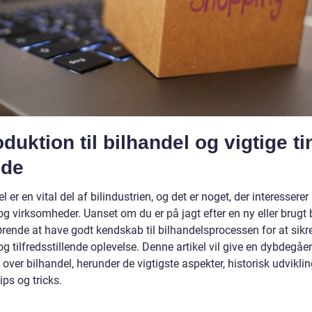
oduktion til bilhandel og vigtige ti
ide
l er en vital del af bilindustrien, og det er noget, der interessere
og virksomheder. Uanset om du er på jagt efter en ny eller brugt bi
ørende at have godt kendskab til bilhandelsprocessen for at sikr
g tilfredsstillende oplevelse. Denne artikel vil give en dybdegå
 over bilhandel, herunder de vigtigste aspekter, historisk udvikli
tips og tricks.