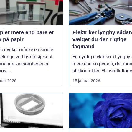
 end bare et
Elektriker lyngby sådan
k på papir
vælger du den rigtige
fagmand
ler virker måske en smule
ldags ved første øjekast.
En dygtig elektriker i Lyngby 
mange virksomheder og
mere end en person, der mon
os ...
stikkontakter. El-installationer
ruar 2026
15 januar 2026