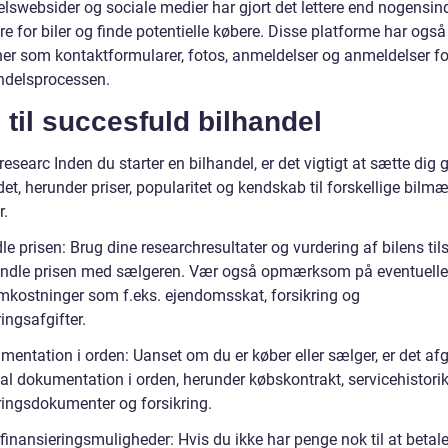
elswebsider og sociale medier har gjort det lettere end nogensin
e for biler og finde potentielle købere. Disse platforme har også t
ner som kontaktformularer, fotos, anmeldelser og anmeldelser fo
andelsprocessen.
 til succesfuld bilhandel
researc Inden du starter en bilhandel, er det vigtigt at sætte dig 
et, herunder priser, popularitet og kendskab til forskellige bilm
r.
e prisen: Brug dine researchresultater og vurdering af bilens tils
andle prisen med sælgeren. Vær også opmærksom på eventuelle
mkostninger som f.eks. ejendomsskat, forsikring og
ringsafgifter.
mentation i orden: Uanset om du er køber eller sælger, er det af
al dokumentation i orden, herunder købskontrakt, servicehistorik
eringsdokumenter og forsikring.
finansieringsmuligheder: Hvis du ikke har penge nok til at betal