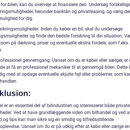
for bilen, kan du overveje at finansiere den. Undersøg forskellig
eringsmuligheder, herunder banklån og privatleasing, og vælg de
mulighed for dig.
rsikringsmuligheder: Inden du køber en bil, skal du undersøge
ngsmuligheder og finde den bedste forsikring til din situation. V
om på dækning, priser og eventuelle ekstra fordele, som f.eks.
p.
rofessionel gennemgang: Uanset om du er køber eller sælger, er d
ide at få en professionel mekaniker til at gennemgå bilen. Dette
ig med at opdage eventuelle skjulte fejl eller problemer, som ka
 handlen.
klusion:
l er en essentiel del af bilindustrien og interesserer både privat
heder. Ved at have grundlæggende viden om bilhandel og ved at
 og tips kan man sikre sig en smidig og tilfredsstillende
plevelse. Uanset om du er på udkig efter at købe eller sælge en b