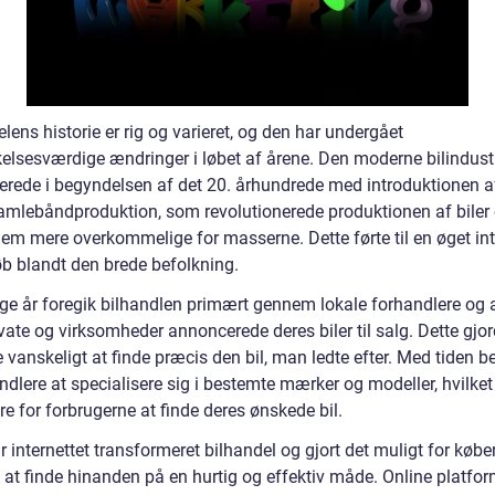
lens historie er rig og varieret, og den har undergået
lsesværdige ændringer i løbet af årene. Den moderne bilindust
erede i begyndelsen af det 20. århundrede med introduktionen a
amlebåndproduktion, som revolutionerede produktionen af biler
dem mere overkommelige for masserne. Dette førte til en øget in
øb blandt den brede befolkning.
lige år foregik bilhandlen primært gennem lokale forhandlere og a
vate og virksomheder annoncerede deres biler til salg. Dette gjor
 vanskeligt at finde præcis den bil, man ledte efter. Med tiden 
ndlere at specialisere sig i bestemte mærker og modeller, hvilket
ere for forbrugerne at finde deres ønskede bil.
r internettet transformeret bilhandel og gjort det muligt for købe
 at finde hinanden på en hurtig og effektiv måde. Online platf