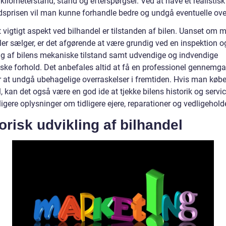
kilometerstand, stand og efterspørgsel. Ved at have et realistisk
dsprisen vil man kunne forhandle bedre og undgå eventuelle over
 vigtigt aspekt ved bilhandel er tilstanden af bilen. Uanset om 
ler sælger, er det afgørende at være grundig ved en inspektion o
ng af bilens mekaniske tilstand samt udvendige og indvendige
ske forhold. Det anbefales altid at få en professionel gennemg
or at undgå ubehagelige overraskelser i fremtiden. Hvis man købe
l, kan det også være en god ide at tjekke bilens historik og serv
ligere oplysninger om tidligere ejere, reparationer og vedligehold
orisk udvikling af bilhandel