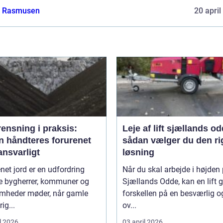
a Rasmusen
20 april
ensning i praksis:
Leje af lift sjællands o
n håndteres forurenet
sådan vælger du den ri
ansvarligt
løsning
net jord er en udfordring
Når du skal arbejde i højden
 bygherrer, kommuner og
Sjællands Odde, kan en lift 
omheder møder, når gamle
forskellen på en besværlig o
ig...
ov...
l 2026
03 april 2026