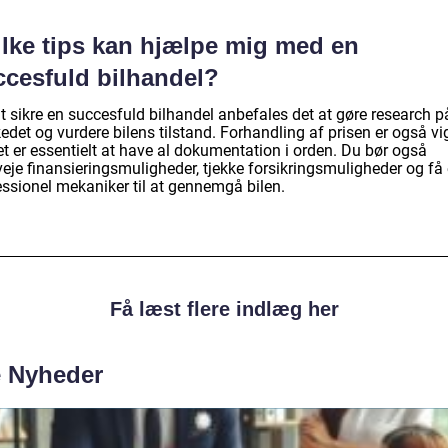
ilke tips kan hjælpe mig med en
ccesfuld bilhandel?
t sikre en succesfuld bilhandel anbefales det at gøre research p
det og vurdere bilens tilstand. Forhandling af prisen er også vig
t er essentielt at have al dokumentation i orden. Du bør også
veje finansieringsmuligheder, tjekke forsikringsmuligheder og få
essionel mekaniker til at gennemgå bilen.
Få læst flere indlæg her
e Nyheder