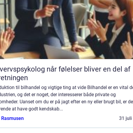
psykolog når følelser bliver en del af
retningen
duktion til bilhandel og vigtige ting at vide Bilhandel er en vital d
dustrien, og det er noget, der interesserer både private og
omheder. Uanset om du er på jagt efter en ny eller brugt bil, er de
rende at have godt kendskab...
a Rasmusen
31 jul