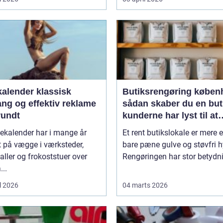
ender klassisk
Butiksrengøring køben
ang og effektiv reklame
sådan skaber du en but
rundt
kunderne har lyst til at
komme tilbage til
ekalender har i mange år
Et rent butikslokale er mere 
 på vægge i værksteder,
bare pæne gulve og støvfri h
aller og frokoststuer over
Rengøringen har stor betydnin
...
l 2026
04 marts 2026