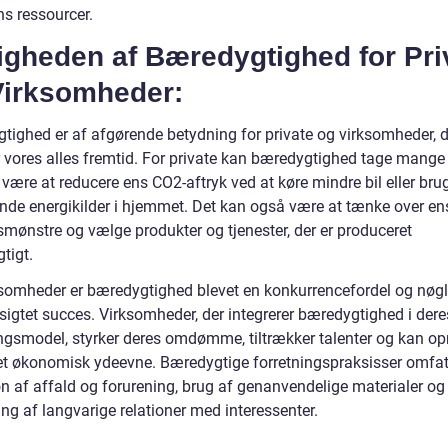
ns ressourcer.
igheden af Bæredygtighed for Pri
Virksomheder:
tighed er af afgørende betydning for private og virksomheder, d
r vores alles fremtid. For private kan bæredygtighed tage mange
være at reducere ens CO2-aftryk ved at køre mindre bil eller bru
nde energikilder i hjemmet. Det kan også være at tænke over en
smønstre og vælge produkter og tjenester, der er produceret
tigt.
ksomheder er bæredygtighed blevet en konkurrencefordel og nøgl
sigtet succes. Virksomheder, der integrerer bæredygtighed i dere
ingsmodel, styrker deres omdømme, tiltrækker talenter og kan o
et økonomisk ydeevne. Bæredygtige forretningspraksisser omfat
on af affald og forurening, brug af genanvendelige materialer og
ng af langvarige relationer med interessenter.