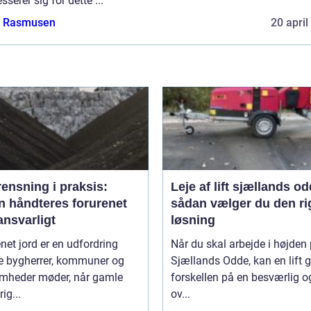
esserer sig for dette ...
a Rasmusen
20 april
ensning i praksis:
Leje af lift sjællands o
n håndteres forurenet
sådan vælger du den ri
ansvarligt
løsning
net jord er en udfordring
Når du skal arbejde i højden
 bygherrer, kommuner og
Sjællands Odde, kan en lift 
omheder møder, når gamle
forskellen på en besværlig o
ig...
ov...