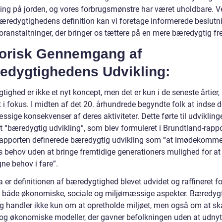
ning på jorden, og vores forbrugsmønstre har været uholdbare. V
bæredygtighedens definition kan vi foretage informerede beslutn
oranstaltninger, der bringer os tættere på en mere bæredygtig fr
torisk Gennemgang af
edygtighedens Udvikling:
ighed er ikke et nyt koncept, men det er kun i de seneste årtier, 
i fokus. I midten af det 20. århundrede begyndte folk at indse d
sige konsekvenser af deres aktiviteter. Dette førte til udvikling
t “bæredygtig udvikling”, som blev formuleret i Brundtland-rappo
apporten definerede bæredygtig udvikling som “at imødekomm
s behov uden at bringe fremtidige generationers mulighed for at
ne behov i fare”.
 er definitionen af bæredygtighed blevet udvidet og raffineret fo
 både økonomiske, sociale og miljømæssige aspekter. Bæredyg
ng handler ikke kun om at opretholde miljøet, men også om at s
 og økonomiske modeller, der gavner befolkningen uden at udnyt