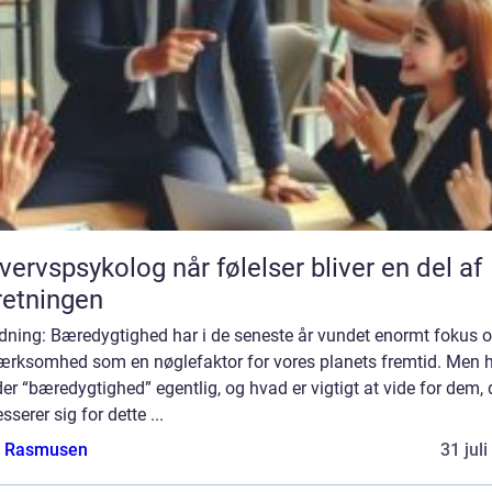
psykolog når følelser bliver en del af
retningen
edning: Bæredygtighed har i de seneste år vundet enormt fokus 
rksomhed som en nøglefaktor for vores planets fremtid. Men 
er “bæredygtighed” egentlig, og hvad er vigtigt at vide for dem, 
esserer sig for dette ...
a Rasmusen
31 jul