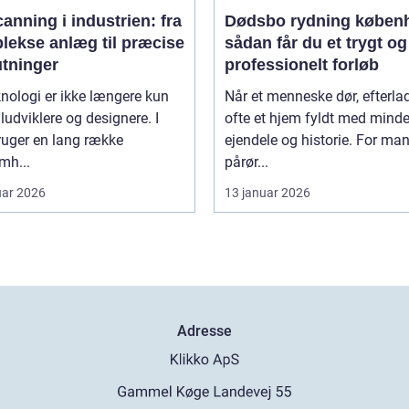
anning i industrien: fra
Dødsbo rydning køben
lekse anlæg til præcise
sådan får du et trygt og
utninger
professionelt forløb
nologi er ikke længere kun
Når et menneske dør, efterla
iludviklere og designere. I
ofte et hjem fyldt med minde
ruger en lang række
ejendele og historie. For ma
mh...
pårør...
uar 2026
13 januar 2026
Adresse