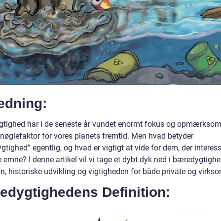
edning:
tighed har i de seneste år vundet enormt fokus og opmærkso
nøglefaktor for vores planets fremtid. Men hvad betyder
tighed” egentlig, og hvad er vigtigt at vide for dem, der interess
e emne? I denne artikel vil vi tage et dybt dyk ned i bæredygtigh
on, historiske udvikling og vigtigheden for både private og virks
edygtighedens Definition: