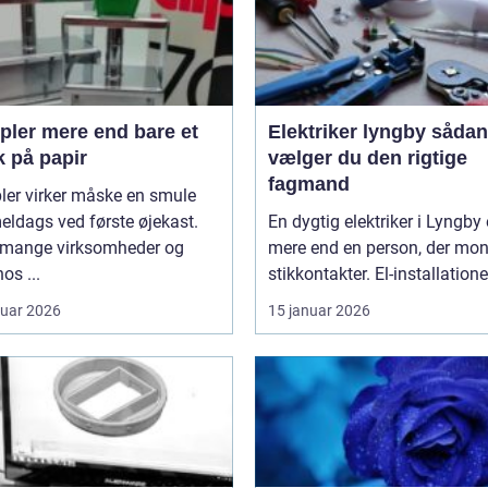
 end bare et
Elektriker lyngby sådan
k på papir
vælger du den rigtige
fagmand
ler virker måske en smule
ldags ved første øjekast.
En dygtig elektriker i Lyngby 
mange virksomheder og
mere end en person, der mon
os ...
stikkontakter. El-installationer
ruar 2026
15 januar 2026