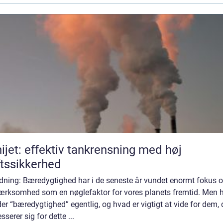
ijet: effektiv tankrensning med høj
ftssikkerhed
edning: Bæredygtighed har i de seneste år vundet enormt fokus 
rksomhed som en nøglefaktor for vores planets fremtid. Men 
er “bæredygtighed” egentlig, og hvad er vigtigt at vide for dem, 
esserer sig for dette ...