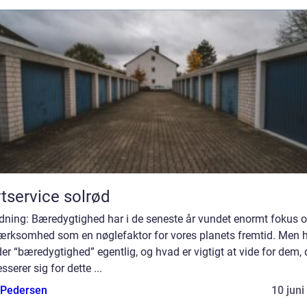
tservice solrød
edning: Bæredygtighed har i de seneste år vundet enormt fokus 
rksomhed som en nøglefaktor for vores planets fremtid. Men 
er “bæredygtighed” egentlig, og hvad er vigtigt at vide for dem, 
esserer sig for dette ...
 Pedersen
10 juni