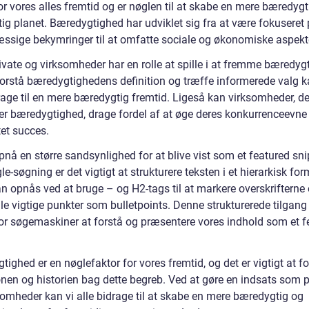
or vores alles fremtid og er nøglen til at skabe en mere bæredygt
tig planet. Bæredygtighed har udviklet sig fra at være fokuseret
ssige bekymringer til at omfatte sociale og økonomiske aspekt
ivate og virksomheder har en rolle at spille i at fremme bæredyg
forstå bæredygtighedens definition og træffe informerede valg k
rage til en mere bæredygtig fremtid. Ligeså kan virksomheder, de
rer bæredygtighed, drage fordel af at øge deres konkurrenceevne 
tet succes.
pnå en større sandsynlighed for at blive vist som et featured sn
e-søgning er det vigtigt at strukturere teksten i et hierarkisk for
an opnås ved at bruge – og H2-tags til at markere overskrifterne
lle vigtige punkter som bulletpoints. Denne strukturerede tilgang
 for søgemaskiner at forstå og præsentere vores indhold som et f
ighed er en nøglefaktor for vores fremtid, og det er vigtigt at fo
onen og historien bag dette begreb. Ved at gøre en indsats som p
somheder kan vi alle bidrage til at skabe en mere bæredygtig og