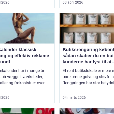
l 2026
03 april 2026
ender klassisk
Butiksrengøring køben
ang og effektiv reklame
sådan skaber du en but
rundt
kunderne har lyst til at
komme tilbage til
ekalender har i mange år
Et rent butikslokale er mere 
 på vægge i værksteder,
bare pæne gulve og støvfri h
aller og frokoststuer over
Rengøringen har stor betydnin
...
l 2026
04 marts 2026