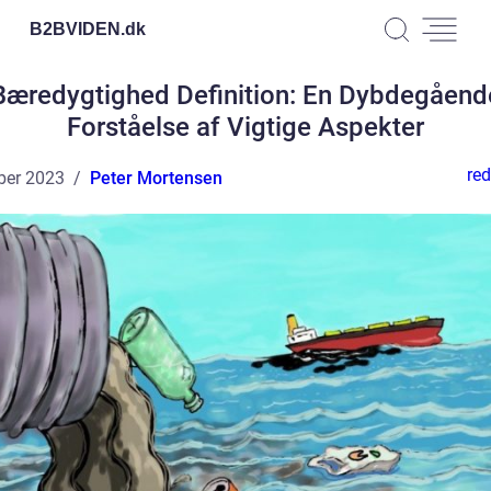
B2BVIDEN.
dk
Bæredygtighed Definition: En Dybdegåend
Forståelse af Vigtige Aspekter
red
ber 2023
Peter Mortensen