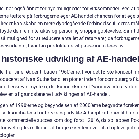
el har også åbnet for nye muligheder for virksomheder. Ved at b
erne tættere på forbrugerne øger AE-handel chancen for at øge s
heder kan skabe en mere dybdegående forbindelse til deres må
tilbyde dem en interaktiv og personlig shoppingoplevelse. Samtid
så mulighed for at reducere antallet af returvarer, da forbrugern
cis idé om, hvordan produkterne vil passe ind i deres liv.
historiske udvikling af AE-hande
el har sine rødder tilbage i 1960’erne, hvor det første koncept 
roduceret af Ivan Sutherland, en pioner inden for computergrafik
and beskrev et system, der kunne skabe et “window into a virtual
blev en af grundstenene i udviklingen af AE-handel.
ingen af 1990’erne og begyndelsen af 2000’erne begyndte forske
ivirksomheder at udforske og udvikle AR applikationer til brug i
ste kommercielle succes kom dog først i 2016, da spilappen P
frigivet og fik millioner af brugere verden over til at opleve potent
ologien.