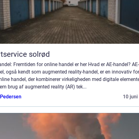
tservice solrød
ndel: Fremtiden for online handel er her Hvad er AE-handel? AE-
el, også kendt som augmented reality-handel, er en innovativ f
nline handel, der kombinerer virkeligheden med digitale element
m brug af augmented reality (AR) tek...
 Pedersen
10 juni