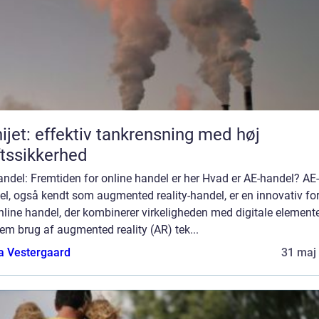
ijet: effektiv tankrensning med høj
ftssikkerhed
ndel: Fremtiden for online handel er her Hvad er AE-handel? AE-
el, også kendt som augmented reality-handel, er en innovativ f
nline handel, der kombinerer virkeligheden med digitale element
m brug af augmented reality (AR) tek...
a Vestergaard
31 maj