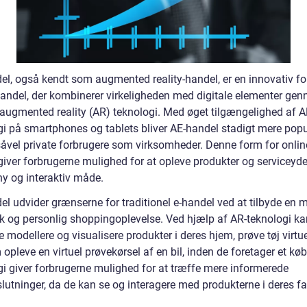
el, også kendt som augmented reality-handel, er en innovativ fo
handel, der kombinerer virkeligheden med digitale elementer ge
 augmented reality (AR) teknologi. Med øget tilgængelighed af A
gi på smartphones og tablets bliver AE-handel stadigt mere pop
såvel private forbrugere som virksomheder. Denne form for onlin
giver forbrugerne mulighed for at opleve produkter og serviceyde
ny og interaktiv måde.
el udvider grænserne for traditionel e-handel ved at tilbyde en 
isk og personlig shoppingoplevelse. Ved hjælp af AR-teknologi ka
 modellere og visualisere produkter i deres hjem, prøve tøj virtuel
 opleve en virtuel prøvekørsel af en bil, inden de foretager et kø
gi giver forbrugerne mulighed for at træffe mere informerede
lutninger, da de kan se og interagere med produkterne i deres fa