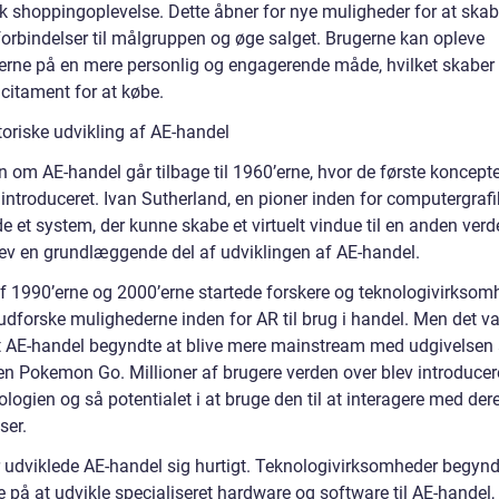
isk shoppingoplevelse. Dette åbner for nye muligheder for at ska
forbindelser til målgruppen og øge salget. Brugerne kan opleve
erne på en mere personlig og engagerende måde, hvilket skaber 
ncitament for at købe.
toriske udvikling af AE-handel
n om AE-handel går tilbage til 1960’erne, hvor de første koncept
introduceret. Ivan Sutherland, en pioner inden for computergrafi
e et system, der kunne skabe et virtuelt vindue til en anden verd
lev en grundlæggende del af udviklingen af AE-handel.
 af 1990’erne og 2000’erne startede forskere og teknologivirksom
dforske mulighederne inden for AR til brug i handel. Men det var
t AE-handel begyndte at blive mere mainstream med udgivelsen 
en Pokemon Go. Millioner af brugere verden over blev introducere
logien og så potentialet i at bruge den til at interagere med der
ser.
r udviklede AE-handel sig hurtigt. Teknologivirksomheder begynd
 på at udvikle specialiseret hardware og software til AE-handel,