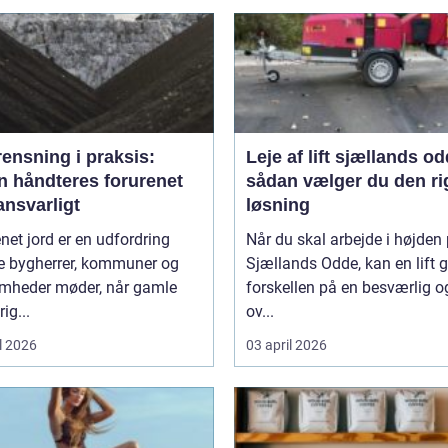
ensning i praksis:
Leje af lift sjællands o
n håndteres forurenet
sådan vælger du den ri
ansvarligt
løsning
net jord er en udfordring
Når du skal arbejde i højden
 bygherrer, kommuner og
Sjællands Odde, kan en lift 
omheder møder, når gamle
forskellen på en besværlig o
ig...
ov...
l 2026
03 april 2026