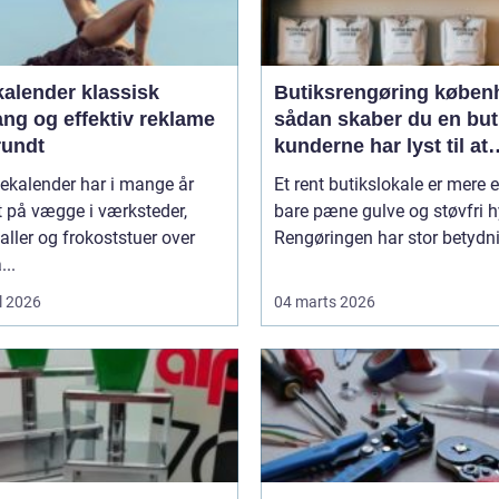
ender klassisk
Butiksrengøring køben
ang og effektiv reklame
sådan skaber du en but
rundt
kunderne har lyst til at
komme tilbage til
ekalender har i mange år
Et rent butikslokale er mere 
 på vægge i værksteder,
bare pæne gulve og støvfri h
aller og frokoststuer over
Rengøringen har stor betydnin
...
l 2026
04 marts 2026