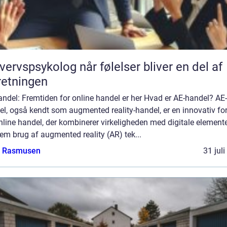
psykolog når følelser bliver en del af
retningen
ndel: Fremtiden for online handel er her Hvad er AE-handel? AE-
el, også kendt som augmented reality-handel, er en innovativ f
nline handel, der kombinerer virkeligheden med digitale element
m brug af augmented reality (AR) tek...
a Rasmusen
31 jul