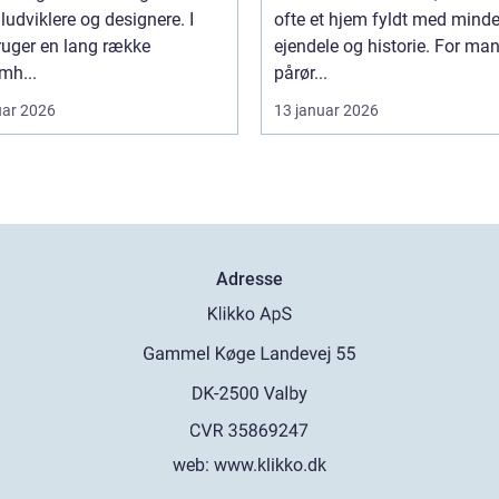
iludviklere og designere. I
ofte et hjem fyldt med minde
ruger en lang række
ejendele og historie. For ma
mh...
pårør...
uar 2026
13 januar 2026
Adresse
web:
www.klikko.dk