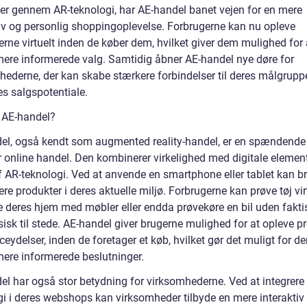
er gennem AR-teknologi, har AE-handel banet vejen for en mere
tiv og personlig shoppingoplevelse. Forbrugerne kan nu opleve
rne virtuelt inden de køber dem, hvilket giver dem mulighed for 
mere informerede valg. Samtidig åbner AE-handel nye døre for
hederne, der kan skabe stærkere forbindelser til deres målgrupp
es salgspotentiale.
 AE-handel?
el, også kendt som augmented reality-handel, er en spændende
r online handel. Den kombinerer virkelighed med digitale elemen
f AR-teknologi. Ved at anvende en smartphone eller tablet kan b
ere produkter i deres aktuelle miljø. Forbrugerne kan prøve tøj virt
e deres hjem med møbler eller endda prøvekøre en bil uden fakti
isk til stede. AE-handel giver brugerne mulighed for at opleve p
ceydelser, inden de foretager et køb, hvilket gør det muligt for d
mere informerede beslutninger.
el har også stor betydning for virksomhederne. Ved at integrere
gi i deres webshops kan virksomheder tilbyde en mere interaktiv