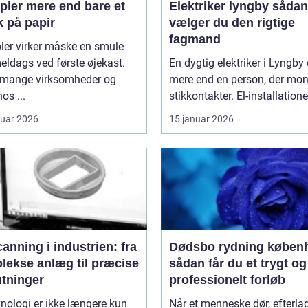
 end bare et
Elektriker lyngby sådan
k på papir
vælger du den rigtige
fagmand
ler virker måske en smule
ldags ved første øjekast.
En dygtig elektriker i Lyngby 
mange virksomheder og
mere end en person, der mon
os ...
stikkontakter. El-installationer
ruar 2026
15 januar 2026
anning i industrien: fra
Dødsbo rydning køben
lekse anlæg til præcise
sådan får du et trygt og
utninger
professionelt forløb
nologi er ikke længere kun
Når et menneske dør, efterla