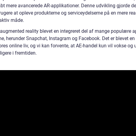
abt mere avancerede AR-applikationer. Denne udvikling gjorde de
rugere at opleve produkterne og serviceydelserne på en mere real
raktiv måde.
r augmented reality blevet en integreret del af mange populære 
me, herunder Snapchat, Instagram og Facebook. Det er blevet en
ores online liv, og vi kan forvente, at AE-handel kun vil vokse og 
ligere i fremtiden.