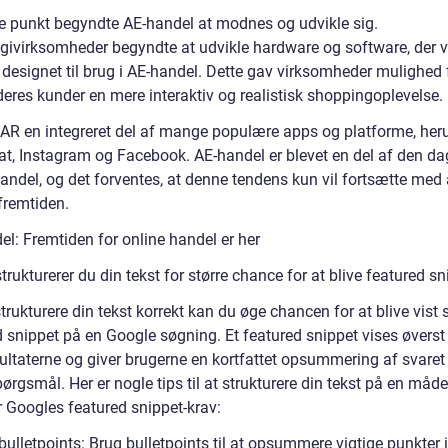
te punkt begyndte AE-handel at modnes og udvikle sig.
givirksomheder begyndte at udvikle hardware og software, der v
 designet til brug i AE-handel. Dette gav virksomheder mulighed 
deres kunder en mere interaktiv og realistisk shoppingoplevelse.
r AR en integreret del af mange populære apps og platforme, her
t, Instagram og Facebook. AE-handel er blevet en del af den da
andel, og det forventes, at denne tendens kun vil fortsætte med 
fremtiden.
el: Fremtiden for online handel er her
rukturerer du din tekst for større chance for at blive featured sn
trukturere din tekst korrekt kan du øge chancen for at blive vist
 snippet på en Google søgning. Et featured snippet vises øverst 
ultaterne og giver brugerne en kortfattet opsummering af svaret
ørgsmål. Her er nogle tips til at strukturere din tekst på en måde
r Googles featured snippet-krav:
bulletpoints: Brug bulletpoints til at opsummere vigtige punkter i