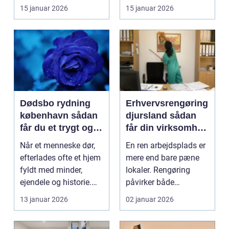
installationer e...
en lang række
15 januar 2026
15 januar 2026
virksomh...
Dødsbo rydning
Erhvervsrengøring
københavn sådan
djursland sådan
får du et trygt og
får din virksomhed
professionelt
mest muligt ud af
Når et menneske dør,
En ren arbejdsplads er
forløb
rengøringen
efterlades ofte et hjem
mere end bare pæne
fyldt med minder,
lokaler. Rengøring
ejendele og historie.
påvirker både
For mange pårør...
arbejdsmiljø, trivsel,
13 januar 2026
02 januar 2026
ku...