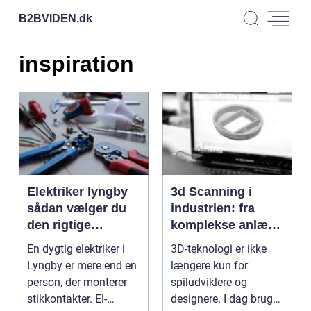
B2BVIDEN.
dk
inspiration
Elektriker lyngby
3d Scanning i
sådan vælger du
industrien: fra
den rigtige
komplekse anlæg
fagmand
til præcise
En dygtig elektriker i
3D-teknologi er ikke
beslutninger
Lyngby er mere end en
længere kun for
person, der monterer
spiludviklere og
stikkontakter. El-
designere. I dag bruger