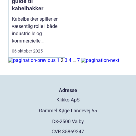
guide til
kabelbakker
Kabelbakker spiller en
væsentlig rolle i både
industrielle og
kommercielle
installatione...
06 oktober 2025
1
2
3
4
…
7
Adresse