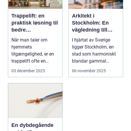
Trappelift: en
Arkitekt i
praktisk løsning til
Stockholm: En
bedre
vägledning till
tilgængelighed i
kreativ design och
Når man taler om
I hjärtat av Sverige
hjemmet
hållbar utveckling
hjemmets
ligger Stockholm, en
tilgængelighed, er en
stad som harmoniskt
trappelift ofte en
blandar gammal
praktisk løsni...
arkitektur med mod...
03 december 2025
06 november 2025
En dybdegående