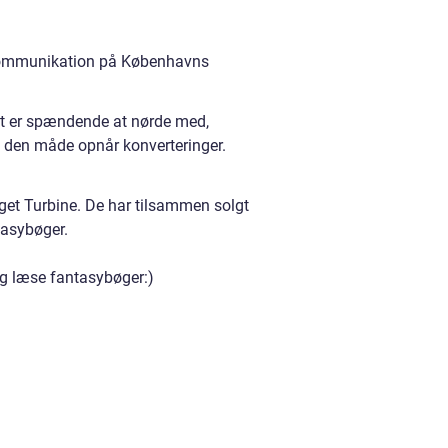
i kommunikation på Københavns
Det er spændende at nørde med,
 den måde opnår konverteringer.
aget Turbine. De har tilsammen solgt
ntasybøger.
 og læse fantasybøger:)